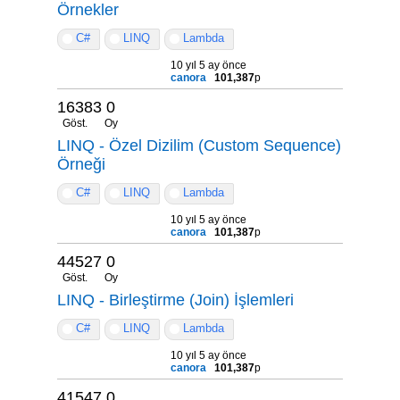
Örnekler
C#
LINQ
Lambda
10 yıl 5 ay önce
canora
101,387
p
16383
0
Göst.
Oy
LINQ - Özel Dizilim (Custom Sequence)
Örneği
C#
LINQ
Lambda
10 yıl 5 ay önce
canora
101,387
p
44527
0
Göst.
Oy
LINQ - Birleştirme (Join) İşlemleri
C#
LINQ
Lambda
10 yıl 5 ay önce
canora
101,387
p
41547
0