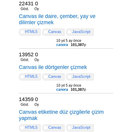
22431
0
Göst.
Oy
Canvas ile daire, çember, yay ve
dilimler çizmek
HTML5
Canvas
JavaScript
10 yıl 5 ay önce
canora
101,387
p
13952
0
Göst.
Oy
Canvas ile dörtgenler çizmek
HTML5
Canvas
JavaScript
10 yıl 5 ay önce
canora
101,387
p
14359
0
Göst.
Oy
Canvas etiketine düz çizgilerle çizim
yapmak
HTML5
Canvas
JavaScript