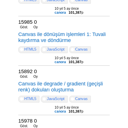
10 yıl 5 ay önce
canora
101,387
p
15985
0
Göst.
Oy
Canvas ile dönüşüm işlemleri 1: Tuvali
kaydırma ve döndürme
HTML5
JavaScript
Canvas
10 yıl 5 ay önce
canora
101,387
p
15892
0
Göst.
Oy
Canvas ile degrade / gradient (geçişli
renk) dokuları oluşturma
HTML5
JavaScript
Canvas
10 yıl 5 ay önce
canora
101,387
p
15978
0
Göst.
Oy