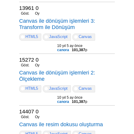
13961
0
Göst.
Oy
Canvas ile dönüşüm işlemleri 3:
Transform ile Dönüşüm
HTML5
JavaScript
Canvas
10 yıl 5 ay önce
canora
101,387
p
15272
0
Göst.
Oy
Canvas ile dönüşüm işlemleri 2:
Ölçekleme
HTML5
JavaScript
Canvas
10 yıl 5 ay önce
canora
101,387
p
14407
0
Göst.
Oy
Canvas ile resim dokusu oluşturma
HTML5
JavaScript
Canvas