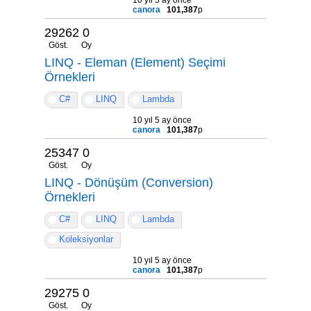
canora
101,387
p
29262
0
Göst.
Oy
LINQ - Eleman (Element) Seçimi
Örnekleri
C#
LINQ
Lambda
10 yıl 5 ay önce
canora
101,387
p
25347
0
Göst.
Oy
LINQ - Dönüşüm (Conversion)
Örnekleri
C#
LINQ
Lambda
Koleksiyonlar
10 yıl 5 ay önce
canora
101,387
p
29275
0
Göst.
Oy