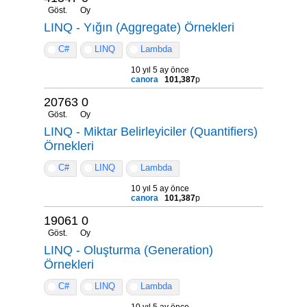
Göst.
Oy
LINQ - Yığın (Aggregate) Örnekleri
C#
LINQ
Lambda
10 yıl 5 ay önce
canora
101,387
p
20763
0
Göst.
Oy
LINQ - Miktar Belirleyiciler (Quantifiers)
Örnekleri
C#
LINQ
Lambda
10 yıl 5 ay önce
canora
101,387
p
19061
0
Göst.
Oy
LINQ - Oluşturma (Generation)
Örnekleri
C#
LINQ
Lambda
10 yıl 5 ay önce