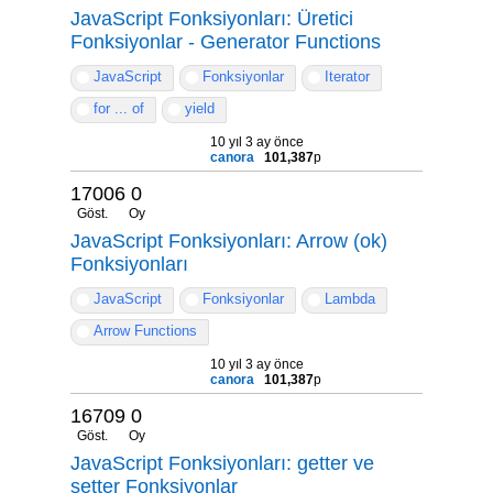
JavaScript Fonksiyonları: Üretici
Fonksiyonlar - Generator Functions
JavaScript
Fonksiyonlar
Iterator
for ... of
yield
10 yıl 3 ay önce
canora
101,387
p
17006
0
Göst.
Oy
JavaScript Fonksiyonları: Arrow (ok)
Fonksiyonları
JavaScript
Fonksiyonlar
Lambda
Arrow Functions
10 yıl 3 ay önce
canora
101,387
p
16709
0
Göst.
Oy
JavaScript Fonksiyonları: getter ve
setter Fonksiyonlar