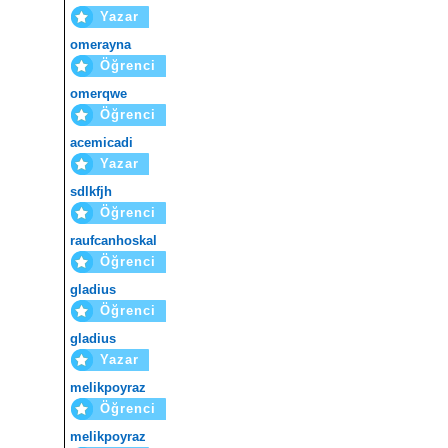
Yazar
omerayna
Öğrenci
omerqwe
Öğrenci
acemicadi
Yazar
sdlkfjh
Öğrenci
raufcanhoskal
Öğrenci
gladius
Öğrenci
gladius
Yazar
melikpoyraz
Öğrenci
melikpoyraz