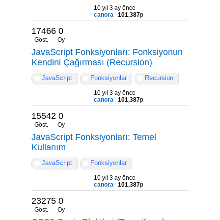
10 yıl 3 ay önce
canora
101,387
p
17466
0
Göst.
Oy
JavaScript Fonksiyonları: Fonksiyonun
Kendini Çağırması (Recursion)
JavaScript
Fonksiyonlar
Recursion
10 yıl 3 ay önce
canora
101,387
p
15542
0
Göst.
Oy
JavaScript Fonksiyonları: Temel
Kullanım
JavaScript
Fonksiyonlar
10 yıl 3 ay önce
canora
101,387
p
23275
0
Göst.
Oy