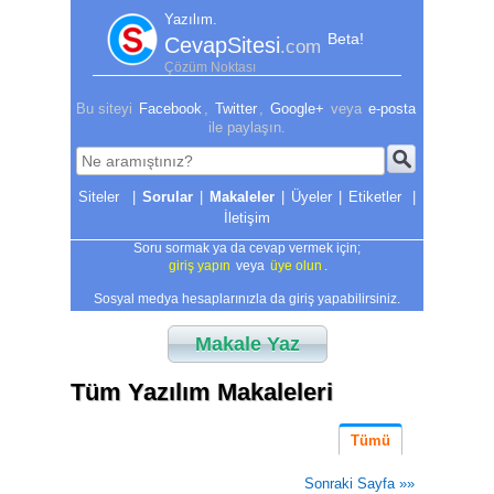
Yazılım.
Beta!
CevapSitesi
.com
Çözüm Noktası
Bu siteyi
Facebook
,
Twitter
,
Google+
veya
e-posta
ile paylaşın.
|
Sorular
|
Makaleler
|
Üyeler
|
Etiketler
|
İletişim
Soru sormak ya da cevap vermek için;
giriş yapın
veya
üye olun
.
Sosyal medya hesaplarınızla da giriş yapabilirsiniz.
Makale Yaz
Tüm Yazılım Makaleleri
Tümü
Sonraki Sayfa »»