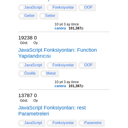
JavaScript
Fonksiyonlar
OOP
Getter
Setter
10 yıl 3 ay önce
canora
101,387
p
19238
0
Göst.
Oy
JavaScript Fonksiyonları: Function
Yapılandırıcısı
JavaScript
Fonksiyonlar
OOP
Özellik
Metot
10 yıl 3 ay önce
canora
101,387
p
13787
0
Göst.
Oy
JavaScript Fonksiyonları: rest
Parametreleri
JavaScript
Fonksiyonlar
Parametre