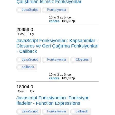
Çalıştırılan İsimsiz Fonksiyonlar
JavaScript
Fonksiyonlar
10 yıl 3 ay önce
canora
101,387
p
20959
0
Göst.
Oy
JavaScript Fonksiyonları: Kapsanımlar -
Closures ve Geri Çağırma Fonksiyonları
- Callback
JavaScript
Fonksiyonlar
Closures
callback
10 yıl 3 ay önce
canora
101,387
p
18904
0
Göst.
Oy
Javascript Fonksiyonları: Fonksiyon
İfadeler - Function Expressions
JavaScript
Fonksiyonlar
callback