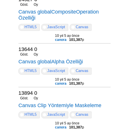
Göst.
Oy
Canvas globalCompositeOperation
Özelliği
HTML5
JavaScript
Canvas
10 yıl 5 ay önce
canora
101,387
p
13644
0
Göst.
Oy
Canvas globalAlpha Özelliği
HTML5
JavaScript
Canvas
10 yıl 5 ay önce
canora
101,387
p
13894
0
Göst.
Oy
Canvas Clip Yöntemiyle Maskeleme
HTML5
JavaScript
Canvas
10 yıl 5 ay önce
canora
101,387
p