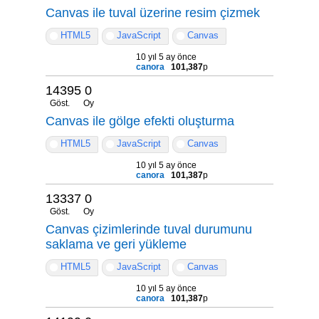
Canvas ile tuval üzerine resim çizmek
HTML5
JavaScript
Canvas
10 yıl 5 ay önce
canora
101,387
p
14395
0
Göst.
Oy
Canvas ile gölge efekti oluşturma
HTML5
JavaScript
Canvas
10 yıl 5 ay önce
canora
101,387
p
13337
0
Göst.
Oy
Canvas çizimlerinde tuval durumunu
saklama ve geri yükleme
HTML5
JavaScript
Canvas
10 yıl 5 ay önce
canora
101,387
p