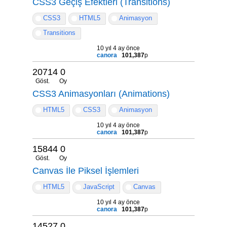
CSS3 Geçiş Efektleri (Transitions)
CSS3
HTML5
Animasyon
Transitions
10 yıl 4 ay önce
canora
101,387
p
20714
0
Göst.
Oy
CSS3 Animasyonları (Animations)
HTML5
CSS3
Animasyon
10 yıl 4 ay önce
canora
101,387
p
15844
0
Göst.
Oy
Canvas İle Piksel İşlemleri
HTML5
JavaScript
Canvas
10 yıl 4 ay önce
canora
101,387
p
14527
0