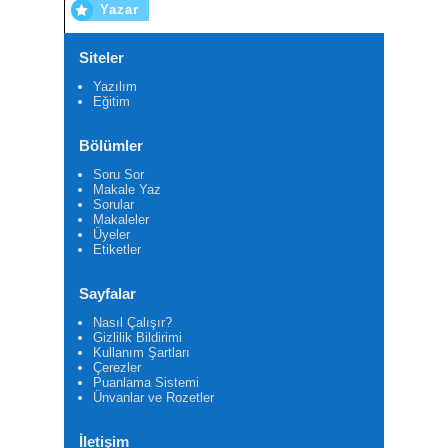
Yazar
Siteler
Yazılım
Eğitim
Bölümler
Soru Sor
Makale Yaz
Sorular
Makaleler
Üyeler
Etiketler
Sayfalar
Nasıl Çalışır?
Gizlilik Bildirimi
Kullanım Şartları
Çerezler
Puanlama Sistemi
Ünvanlar ve Rozetler
İletişim