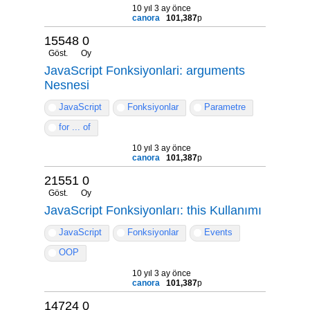
10 yıl 3 ay önce
canora
101,387
p
15548
0
Göst.
Oy
JavaScript Fonksiyonlari: arguments
Nesnesi
JavaScript
Fonksiyonlar
Parametre
for ... of
10 yıl 3 ay önce
canora
101,387
p
21551
0
Göst.
Oy
JavaScript Fonksiyonları: this Kullanımı
JavaScript
Fonksiyonlar
Events
OOP
10 yıl 3 ay önce
canora
101,387
p
14724
0