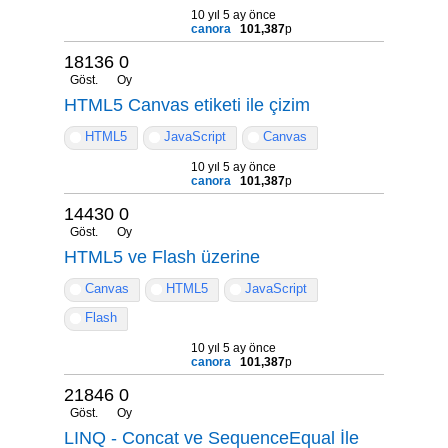
10 yıl 5 ay önce
canora
101,387
p
18136
0
Göst.
Oy
HTML5 Canvas etiketi ile çizim
HTML5
JavaScript
Canvas
10 yıl 5 ay önce
canora
101,387
p
14430
0
Göst.
Oy
HTML5 ve Flash üzerine
Canvas
HTML5
JavaScript
Flash
10 yıl 5 ay önce
canora
101,387
p
21846
0
Göst.
Oy
LINQ - Concat ve SequenceEqual İle