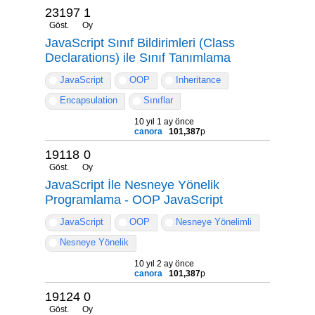
23197
1
Göst.
Oy
JavaScript Sınıf Bildirimleri (Class
Declarations) ile Sınıf Tanımlama
JavaScript
OOP
Inheritance
Encapsulation
Sınıflar
10 yıl 1 ay önce
canora
101,387
p
19118
0
Göst.
Oy
JavaScript İle Nesneye Yönelik
Programlama - OOP JavaScript
JavaScript
OOP
Nesneye Yönelimli
Nesneye Yönelik
10 yıl 2 ay önce
canora
101,387
p
19124
0
Göst.
Oy