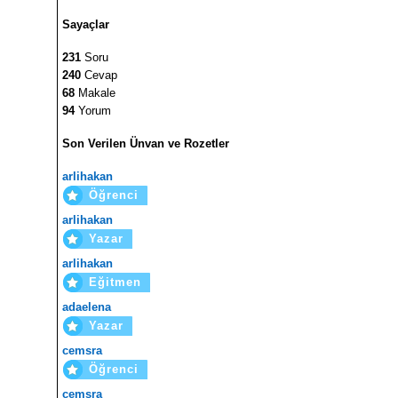
Sayaçlar
231
Soru
240
Cevap
68
Makale
94
Yorum
Son Verilen Ünvan ve Rozetler
arlihakan
Öğrenci
arlihakan
Yazar
arlihakan
Eğitmen
adaelena
Yazar
cemsra
Öğrenci
cemsra