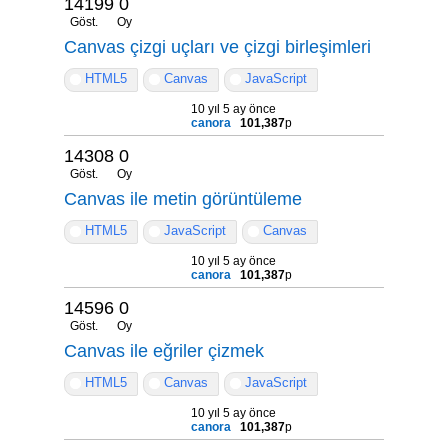
14199
0
Göst.
Oy
Canvas çizgi uçları ve çizgi birleşimleri
HTML5
Canvas
JavaScript
10 yıl 5 ay önce
canora
101,387
p
14308
0
Göst.
Oy
Canvas ile metin görüntüleme
HTML5
JavaScript
Canvas
10 yıl 5 ay önce
canora
101,387
p
14596
0
Göst.
Oy
Canvas ile eğriler çizmek
HTML5
Canvas
JavaScript
10 yıl 5 ay önce
canora
101,387
p