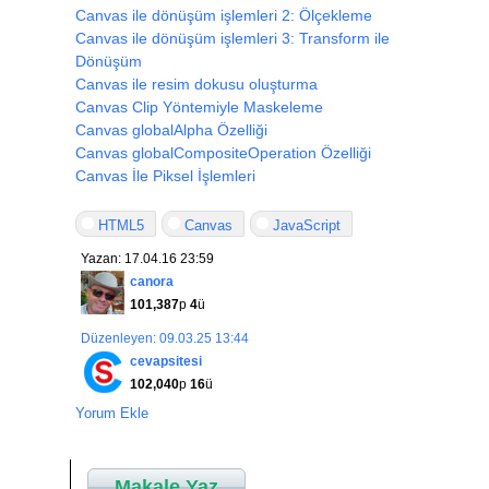
Canvas ile dönüşüm işlemleri 2: Ölçekleme
Canvas ile dönüşüm işlemleri 3: Transform ile
Dönüşüm
Canvas ile resim dokusu oluşturma
Canvas Clip Yöntemiyle Maskeleme
Canvas globalAlpha Özelliği
Canvas globalCompositeOperation Özelliği
Canvas İle Piksel İşlemleri
HTML5
Canvas
JavaScript
Yazan: 17.04.16 23:59
canora
101,387
p
4
ü
Düzenleyen: 09.03.25 13:44
cevapsitesi
102,040
p
16
ü
Yorum Ekle
Makale Yaz