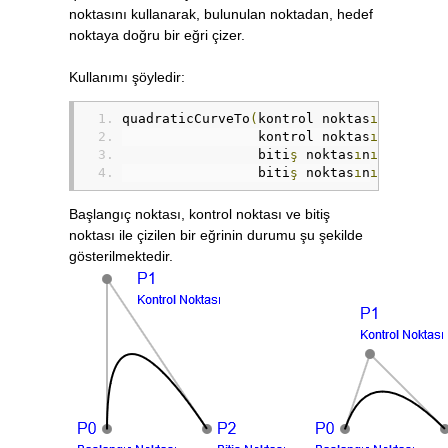
noktasını kullanarak, bulunulan noktadan, hedef
noktaya doğru bir eğri çizer.
Kullanımı şöyledir:
quadraticCurveTo
(
kontrol noktas
ı
n
ı
n yata
                 kontrol noktas
ı
n
ı
n dike
                 biti
ş
 noktas
ı
n
ı
n yatay 
                 biti
ş
 noktas
ı
n
ı
n dikey 
Başlangıç noktası, kontrol noktası ve bitiş
noktası ile çizilen bir eğrinin durumu şu şekilde
gösterilmektedir.