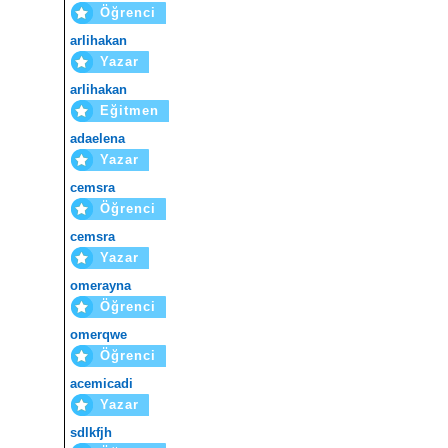
Öğrenci
arlihakan
Yazar
arlihakan
Eğitmen
adaelena
Yazar
cemsra
Öğrenci
cemsra
Yazar
omerayna
Öğrenci
omerqwe
Öğrenci
acemicadi
Yazar
sdlkfjh