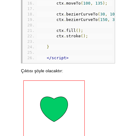
        ctx
.
moveTo
(
100
,
135
);
        ctx
.
bezierCurveTo
(
30
,
100
,
50
,
3
        ctx
.
bezierCurveTo
(
150
,
30
,
170
,
        ctx
.
fill
();
        ctx
.
stroke
();
}
</script>
Çıktısı şöyle olacaktır: