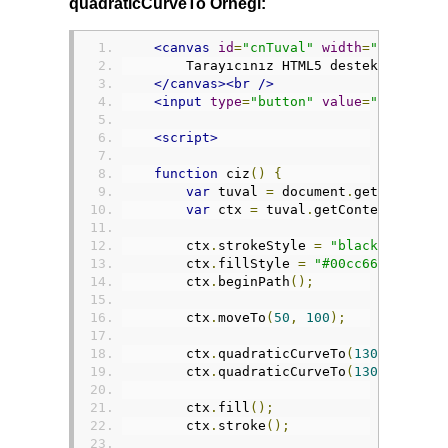
quadraticCurveTo Örneği:
<canvas
id
=
"cnTuval"
width
=
"200"
hei
        Tarayıcınız HTML5 desteklemiyor
</canvas><br
/>
<input
type
=
"button"
value
=
"Çiz"
onc
<script>
function
 ciz
()
{
var
 tuval 
=
 document
.
getElementB
var
 ctx 
=
 tuval
.
getContext
(
"2d"
)
        ctx
.
strokeStyle 
=
"black"
;
        ctx
.
fillStyle 
=
"#00cc66"
;
        ctx
.
beginPath
();
        ctx
.
moveTo
(
50
,
100
);
        ctx
.
quadraticCurveTo
(
130
,
25
,
14
        ctx
.
quadraticCurveTo
(
130
,
175
,
5
        ctx
.
fill
();
        ctx
.
stroke
();