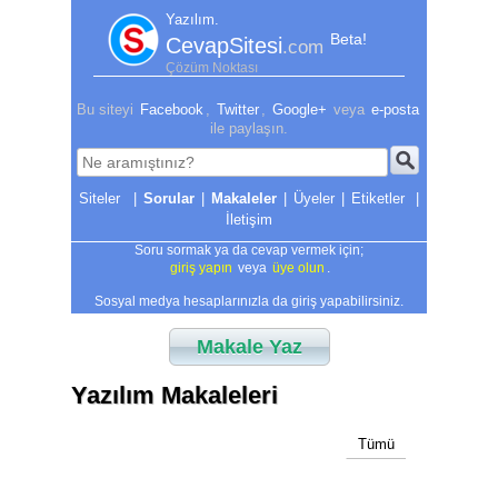
Yazılım.
Beta!
CevapSitesi
.com
Çözüm Noktası
Bu siteyi
Facebook
,
Twitter
,
Google+
veya
e-posta
ile paylaşın.
|
Sorular
|
Makaleler
|
Üyeler
|
Etiketler
|
İletişim
Soru sormak ya da cevap vermek için;
giriş yapın
veya
üye olun
.
Sosyal medya hesaplarınızla da giriş yapabilirsiniz.
Makale Yaz
Yazılım Makaleleri
Tümü