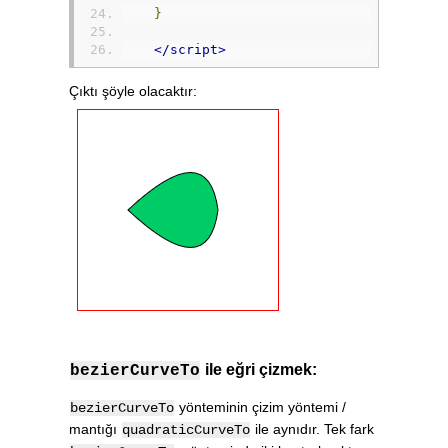
}
</script>
Çıktı şöyle olacaktır:
ile eğri çizmek:
bezierCurveTo
yönteminin çizim yöntemi /
bezierCurveTo
mantığı
ile aynıdır. Tek fark
quadraticCurveTo