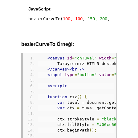
bezierCurveTo Örneği:
<canvas
id
=
"cnTuval"
width
=
"200"
hei
        Tarayıcınız HTML5 desteklemiyor
</canvas><br
/>
<input
type
=
"button"
value
=
"Çiz"
onc
<script>
function
 ciz
()
{
var
 tuval 
=
 document
.
getElementB
var
 ctx 
=
 tuval
.
getContext
(
"2d"
)
        ctx
.
strokeStyle 
=
"black"
;
        ctx
.
fillStyle 
=
"#00cc66"
;
        ctx
.
beginPath
();