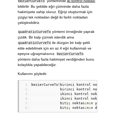
yönteminde
iki kontrol noktası
bezierCurveTo
bildirilir. Bu şekilde eğri çiziminde daha fazla
hakimiyete sahip oluruz. Eğriyi oluşturmak için
çizgiyi tek noktadan değil iki farklı noktadan
çekiştirebiliriz.
yöntemi örneğinde yaprak
quadraticCurveTo
çizdik. Bir kalp çizmek isterdik ama
ile düzgün bir kalp şekli
quadraticCurveTo
elde edebilmek için en az 4 eğri kullanmalı ve
epeyce uğraşmalısınız.
bezierCurveTo
yöntemi daha fazla hakimiyet verdiğinden bunu
kolaylıkla yapabileceğiz.
Kullanımı şöyledir:
bezierCurveTo
(
birinci kontrol noktas
ı
n
ı
n
              birinci kontrol noktas
ı
n
ı
n
              ikinci kontrol noktas
ı
n
ı
n 
              ikinci kontrol noktas
ı
n
ı
n 
              biti
ş
 noktas
ı
n
ı
n yatay 
/
 x
              biti
ş
 noktas
ı
n
ı
n dikey 
/
 y