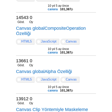
10 yıl 5 ay önce
canora
101,387
p
14543
0
Göst.
Oy
Canvas globalCompositeOperation
Özelliği
HTML5
JavaScript
Canvas
10 yıl 5 ay önce
canora
101,387
p
13661
0
Göst.
Oy
Canvas globalAlpha Özelliği
HTML5
JavaScript
Canvas
10 yıl 5 ay önce
canora
101,387
p
13912
0
Göst.
Oy
Canvas Clip Yöntemiyle Maskeleme