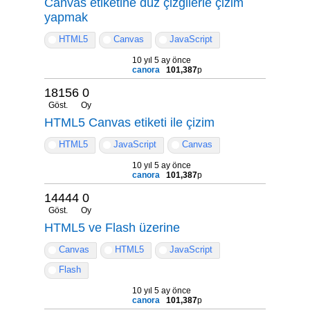
Canvas etiketine düz çizgilerle çizim
yapmak
HTML5
Canvas
JavaScript
10 yıl 5 ay önce
canora
101,387
p
18156
0
Göst.
Oy
HTML5 Canvas etiketi ile çizim
HTML5
JavaScript
Canvas
10 yıl 5 ay önce
canora
101,387
p
14444
0
Göst.
Oy
HTML5 ve Flash üzerine
Canvas
HTML5
JavaScript
Flash
10 yıl 5 ay önce
canora
101,387
p