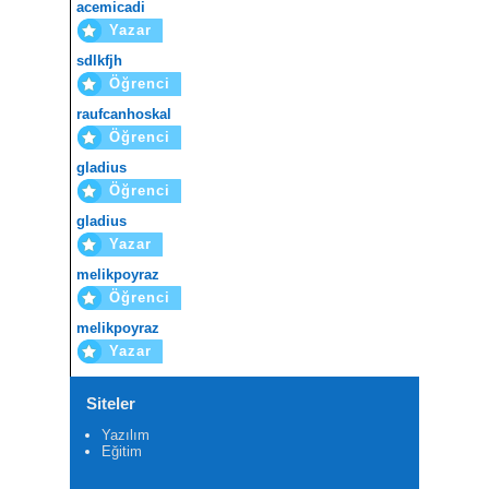
acemicadi
Yazar
sdlkfjh
Öğrenci
raufcanhoskal
Öğrenci
gladius
Öğrenci
gladius
Yazar
melikpoyraz
Öğrenci
melikpoyraz
Yazar
Siteler
Yazılım
Eğitim