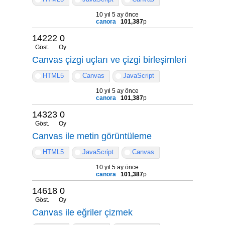
10 yıl 5 ay önce
canora
101,387
p
14222
0
Göst.
Oy
Canvas çizgi uçları ve çizgi birleşimleri
HTML5
Canvas
JavaScript
10 yıl 5 ay önce
canora
101,387
p
14323
0
Göst.
Oy
Canvas ile metin görüntüleme
HTML5
JavaScript
Canvas
10 yıl 5 ay önce
canora
101,387
p
14618
0
Göst.
Oy
Canvas ile eğriler çizmek