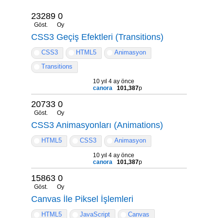
23289
0
Göst.
Oy
CSS3 Geçiş Efektleri (Transitions)
CSS3
HTML5
Animasyon
Transitions
10 yıl 4 ay önce
canora
101,387
p
20733
0
Göst.
Oy
CSS3 Animasyonları (Animations)
HTML5
CSS3
Animasyon
10 yıl 4 ay önce
canora
101,387
p
15863
0
Göst.
Oy
Canvas İle Piksel İşlemleri
HTML5
JavaScript
Canvas