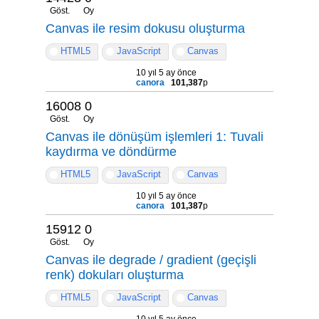
Göst.
Oy
Canvas ile resim dokusu oluşturma
HTML5
JavaScript
Canvas
10 yıl 5 ay önce
canora
101,387
p
16008
0
Göst.
Oy
Canvas ile dönüşüm işlemleri 1: Tuvali
kaydırma ve döndürme
HTML5
JavaScript
Canvas
10 yıl 5 ay önce
canora
101,387
p
15912
0
Göst.
Oy
Canvas ile degrade / gradient (geçişli
renk) dokuları oluşturma
HTML5
JavaScript
Canvas
10 yıl 5 ay önce