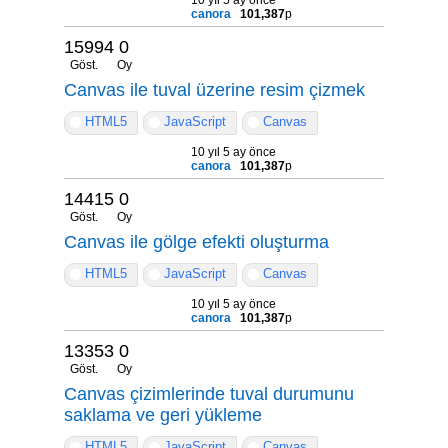
canora
101,387
p
15994
0
Göst.
Oy
Canvas ile tuval üzerine resim çizmek
HTML5
JavaScript
Canvas
10 yıl 5 ay önce
canora
101,387
p
14415
0
Göst.
Oy
Canvas ile gölge efekti oluşturma
HTML5
JavaScript
Canvas
10 yıl 5 ay önce
canora
101,387
p
13353
0
Göst.
Oy
Canvas çizimlerinde tuval durumunu
saklama ve geri yükleme
HTML5
JavaScript
Canvas