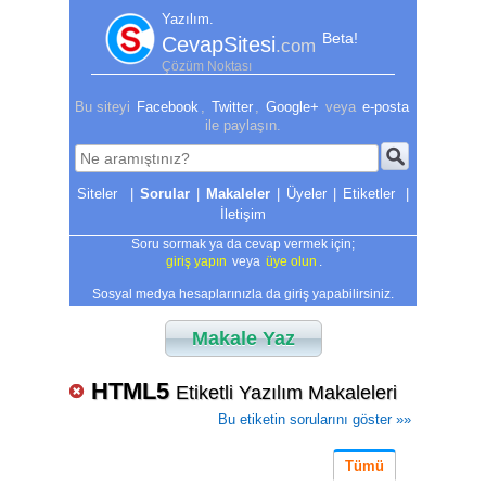
Yazılım.
Beta!
CevapSitesi
.com
Çözüm Noktası
Bu siteyi
Facebook
,
Twitter
,
Google+
veya
e-posta
ile paylaşın.
|
Sorular
|
Makaleler
|
Üyeler
|
Etiketler
|
İletişim
Soru sormak ya da cevap vermek için;
giriş yapın
veya
üye olun
.
Sosyal medya hesaplarınızla da giriş yapabilirsiniz.
Makale Yaz
HTML5
Etiketli Yazılım Makaleleri
Bu etiketin sorularını göster »»
Tümü