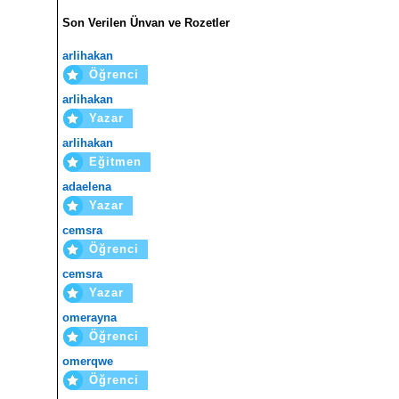
Son Verilen Ünvan ve Rozetler
arlihakan
Öğrenci
arlihakan
Yazar
arlihakan
Eğitmen
adaelena
Yazar
cemsra
Öğrenci
cemsra
Yazar
omerayna
Öğrenci
omerqwe
Öğrenci