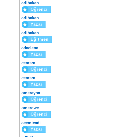
arlihakan
Öğrenci
arlihakan
Yazar
arlihakan
Eğitmen
adaelena
Yazar
cemsra
Öğrenci
cemsra
Yazar
omerayna
Öğrenci
omerqwe
Öğrenci
acemicadi
Yazar