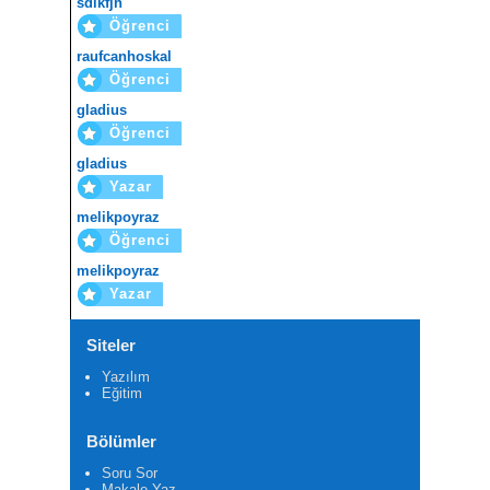
sdlkfjh
Öğrenci
raufcanhoskal
Öğrenci
gladius
Öğrenci
gladius
Yazar
melikpoyraz
Öğrenci
melikpoyraz
Yazar
Siteler
Yazılım
Eğitim
Bölümler
Soru Sor
Makale Yaz