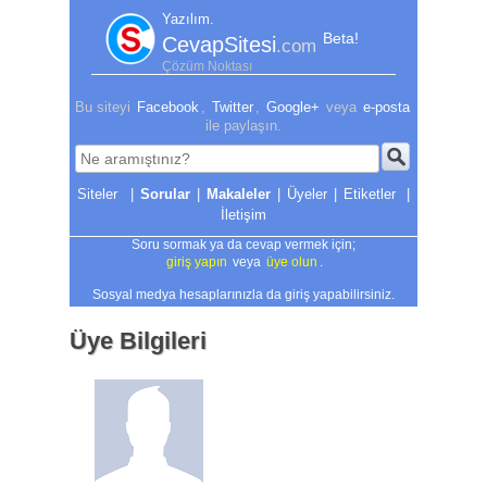
Yazılım.
Beta!
CevapSitesi
.com
Çözüm Noktası
Bu siteyi
Facebook
,
Twitter
,
Google+
veya
e-posta
ile paylaşın.
|
Sorular
|
Makaleler
|
Üyeler
|
Etiketler
|
İletişim
Soru sormak ya da cevap vermek için;
giriş yapın
veya
üye olun
.
Sosyal medya hesaplarınızla da giriş yapabilirsiniz.
Üye Bilgileri