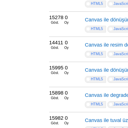
HTML5
JavaScri
15278
0
Canvas ile dönüşü
Göst.
Oy
HTML5
JavaScri
14411
0
Canvas ile resim 
Göst.
Oy
HTML5
JavaScri
15995
0
Canvas ile dönüşü
Göst.
Oy
HTML5
JavaScri
15898
0
Canvas ile degrade 
Göst.
Oy
HTML5
JavaScri
15982
0
Canvas ile tuval ü
Göst.
Oy