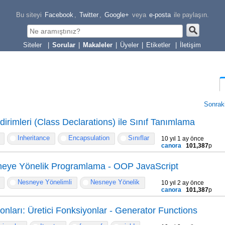
Bu siteyi
Facebook
,
Twitter
,
Google+
veya
e-posta
ile paylaşın.
|
Sorular
|
Makaleler
|
Üyeler
|
Etiketler
|
İletişim
Sonrak
ldirimleri (Class Declarations) ile Sınıf Tanımlama
Inheritance
Encapsulation
Sınıflar
10 yıl 1 ay önce
canora
101,387
p
sneye Yönelik Programlama - OOP JavaScript
Nesneye Yönelimli
Nesneye Yönelik
10 yıl 2 ay önce
canora
101,387
p
onları: Üretici Fonksiyonlar - Generator Functions