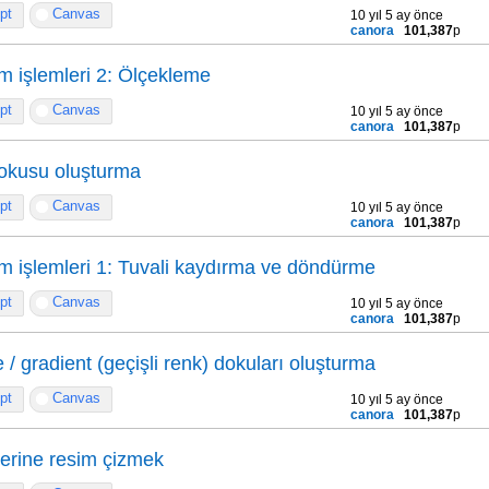
pt
Canvas
10 yıl 5 ay önce
canora
101,387
p
m işlemleri 2: Ölçekleme
pt
Canvas
10 yıl 5 ay önce
canora
101,387
p
dokusu oluşturma
pt
Canvas
10 yıl 5 ay önce
canora
101,387
p
m işlemleri 1: Tuvali kaydırma ve döndürme
pt
Canvas
10 yıl 5 ay önce
canora
101,387
p
/ gradient (geçişli renk) dokuları oluşturma
pt
Canvas
10 yıl 5 ay önce
canora
101,387
p
zerine resim çizmek