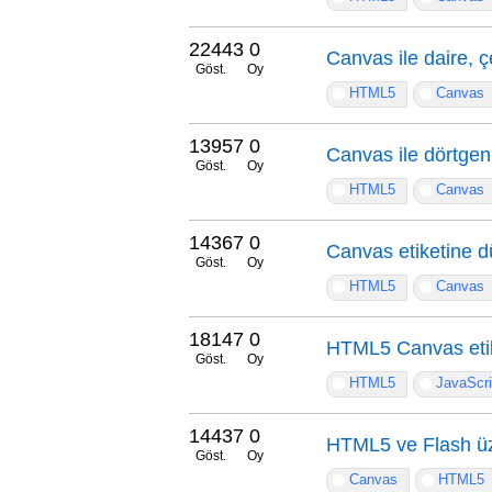
22443
0
Canvas ile daire, 
Göst.
Oy
HTML5
Canvas
13957
0
Canvas ile dörtgen
Göst.
Oy
HTML5
Canvas
14367
0
Canvas etiketine d
Göst.
Oy
HTML5
Canvas
18147
0
HTML5 Canvas etike
Göst.
Oy
HTML5
JavaScri
14437
0
HTML5 ve Flash ü
Göst.
Oy
Canvas
HTML5