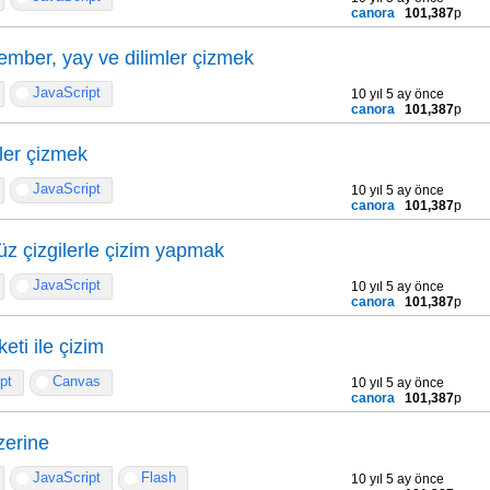
canora
101,387
p
çember, yay ve dilimler çizmek
JavaScript
10 yıl 5 ay önce
canora
101,387
p
ler çizmek
JavaScript
10 yıl 5 ay önce
canora
101,387
p
üz çizgilerle çizim yapmak
JavaScript
10 yıl 5 ay önce
canora
101,387
p
ti ile çizim
pt
Canvas
10 yıl 5 ay önce
canora
101,387
p
zerine
JavaScript
Flash
10 yıl 5 ay önce