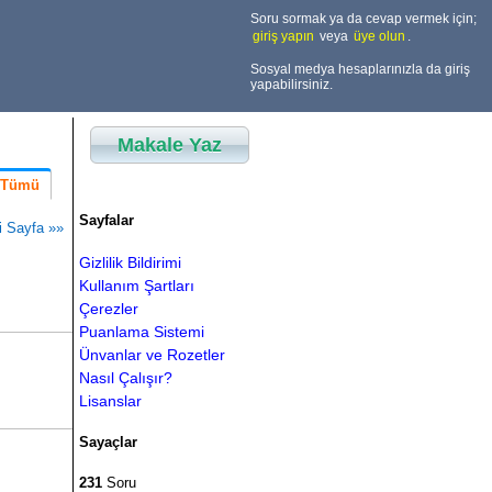
Soru sormak ya da cevap vermek için;
giriş yapın
veya
üye olun
.
Sosyal medya hesaplarınızla da giriş
yapabilirsiniz.
Makale Yaz
Tümü
Sayfalar
i Sayfa »»
Gizlilik Bildirimi
Kullanım Şartları
Çerezler
Puanlama Sistemi
Ünvanlar ve Rozetler
Nasıl Çalışır?
Lisanslar
Sayaçlar
231
Soru