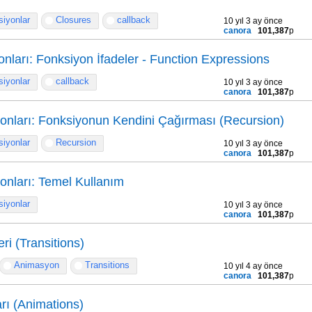
iyonlar
Closures
callback
10 yıl 3 ay önce
canora
101,387
p
onları: Fonksiyon İfadeler - Function Expressions
iyonlar
callback
10 yıl 3 ay önce
canora
101,387
p
onları: Fonksiyonun Kendini Çağırması (Recursion)
iyonlar
Recursion
10 yıl 3 ay önce
canora
101,387
p
onları: Temel Kullanım
iyonlar
10 yıl 3 ay önce
canora
101,387
p
ri (Transitions)
Animasyon
Transitions
10 yıl 4 ay önce
canora
101,387
p
ı (Animations)