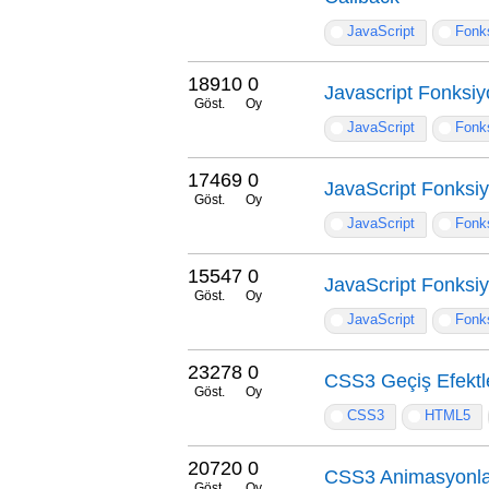
JavaScript
Fonks
18910
0
Javascript Fonksiy
Göst.
Oy
JavaScript
Fonks
17469
0
JavaScript Fonksiy
Göst.
Oy
JavaScript
Fonks
15547
0
JavaScript Fonksiy
Göst.
Oy
JavaScript
Fonks
23278
0
CSS3 Geçiş Efektle
Göst.
Oy
CSS3
HTML5
20720
0
CSS3 Animasyonlar
Göst.
Oy