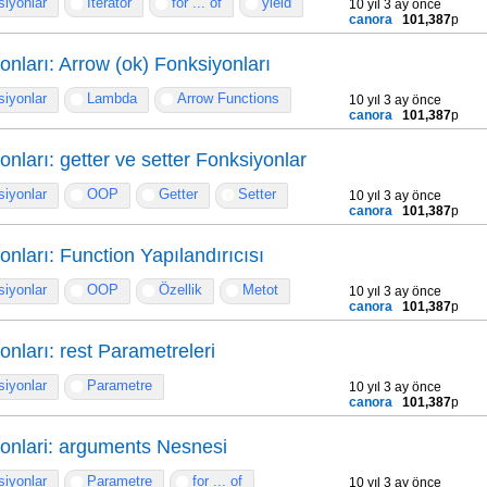
iyonlar
Iterator
for ... of
yield
10 yıl 3 ay önce
canora
101,387
p
onları: Arrow (ok) Fonksiyonları
iyonlar
Lambda
Arrow Functions
10 yıl 3 ay önce
canora
101,387
p
nları: getter ve setter Fonksiyonlar
iyonlar
OOP
Getter
Setter
10 yıl 3 ay önce
canora
101,387
p
nları: Function Yapılandırıcısı
iyonlar
OOP
Özellik
Metot
10 yıl 3 ay önce
canora
101,387
p
nları: rest Parametreleri
iyonlar
Parametre
10 yıl 3 ay önce
canora
101,387
p
onlari: arguments Nesnesi
iyonlar
Parametre
for ... of
10 yıl 3 ay önce