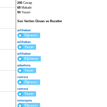
240
Cevap
68
Makale
94
Yorum
Son Verilen Ünvan ve Rozetler
arlihakan
Öğrenci
arlihakan
Yazar
arlihakan
Eğitmen
adaelena
Yazar
cemsra
Öğrenci
cemsra
Yazar
omerayna
Öğrenci