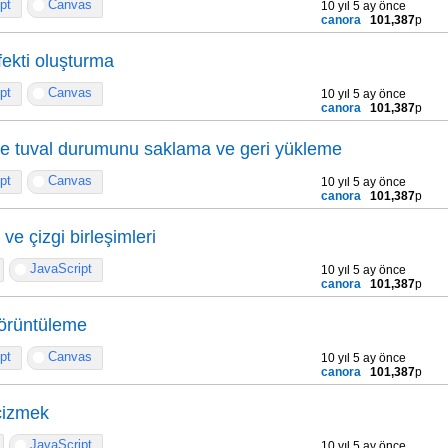
pt
Canvas
10 yıl 5 ay önce
canora
101,387
p
fekti oluşturma
pt
Canvas
10 yıl 5 ay önce
canora
101,387
p
de tuval durumunu saklama ve geri yükleme
pt
Canvas
10 yıl 5 ay önce
canora
101,387
p
ve çizgi birleşimleri
JavaScript
10 yıl 5 ay önce
canora
101,387
p
görüntüleme
pt
Canvas
10 yıl 5 ay önce
canora
101,387
p
 çizmek
JavaScript
10 yıl 5 ay önce