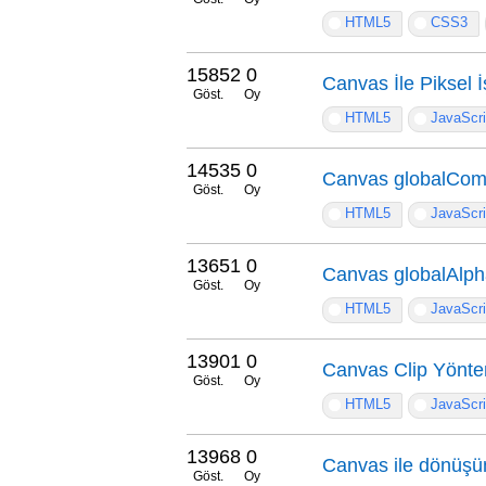
HTML5
CSS3
15852
0
Canvas İle Piksel İ
Göst.
Oy
HTML5
JavaScri
14535
0
Canvas globalComp
Göst.
Oy
HTML5
JavaScri
13651
0
Canvas globalAlpha
Göst.
Oy
HTML5
JavaScri
13901
0
Canvas Clip Yönt
Göst.
Oy
HTML5
JavaScri
13968
0
Canvas ile dönüşü
Göst.
Oy