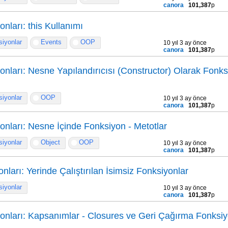
canora
101,387
p
nları: this Kullanımı
iyonlar
Events
OOP
10 yıl 3 ay önce
canora
101,387
p
onları: Nesne Yapılandırıcısı (Constructor) Olarak Fonk
iyonlar
OOP
10 yıl 3 ay önce
canora
101,387
p
onları: Nesne İçinde Fonksiyon - Metotlar
iyonlar
Object
OOP
10 yıl 3 ay önce
canora
101,387
p
nları: Yerinde Çalıştırılan İsimsiz Fonksiyonlar
iyonlar
10 yıl 3 ay önce
canora
101,387
p
onları: Kapsanımlar - Closures ve Geri Çağırma Fonksiyo