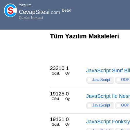
Yazılım.
Beta!
CevapSitesi
.com
Çözüm Noktası
Tüm Yazılım Makaleleri
23210
1
JavaScript Sınıf Bi
Göst.
Oy
JavaScript
OOP
19125
0
JavaScript İle Ne
Göst.
Oy
JavaScript
OOP
19131
0
JavaScript Fonksiy
Göst.
Oy