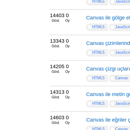
HTML5
JavaScri
14403
0
Canvas ile gölge e
Göst.
Oy
HTML5
JavaScri
13343
0
Canvas çizimlerin
Göst.
Oy
HTML5
JavaScri
14205
0
Canvas çizgi uçları 
Göst.
Oy
HTML5
Canvas
14313
0
Canvas ile metin 
Göst.
Oy
HTML5
JavaScri
14603
0
Canvas ile eğriler
Göst.
Oy
HTML5
Canvas