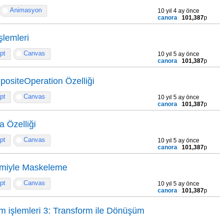
Animasyon
10 yıl 4 ay önce
canora
101,387
p
şlemleri
pt
Canvas
10 yıl 5 ay önce
canora
101,387
p
ositeOperation Özelliği
pt
Canvas
10 yıl 5 ay önce
canora
101,387
p
 Özelliği
pt
Canvas
10 yıl 5 ay önce
canora
101,387
p
emiyle Maskeleme
pt
Canvas
10 yıl 5 ay önce
canora
101,387
p
m işlemleri 3: Transform ile Dönüşüm