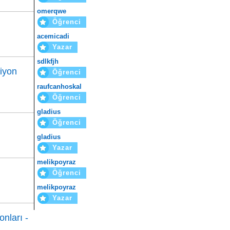
omerqwe
Öğrenci
acemicadi
Yazar
sdlkfjh
siyon
Öğrenci
raufcanhoskal
Öğrenci
gladius
Öğrenci
gladius
Yazar
melikpoyraz
Öğrenci
melikpoyraz
Yazar
nları -