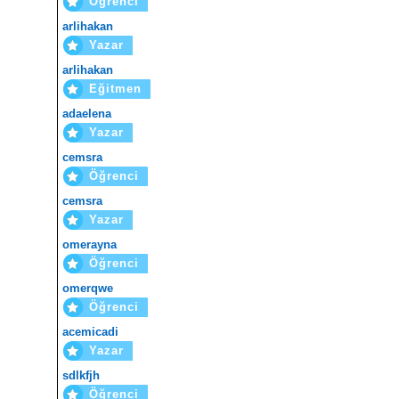
Öğrenci
arlihakan
Yazar
arlihakan
Eğitmen
adaelena
Yazar
cemsra
Öğrenci
cemsra
Yazar
omerayna
Öğrenci
omerqwe
Öğrenci
acemicadi
Yazar
sdlkfjh
Öğrenci