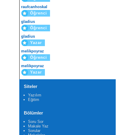
raufcanhoskal
Öğrenci
gladius
Öğrenci
gladius
Yazar
melikpoyraz
Öğrenci
melikpoyraz
Yazar
Siteler
Yazılım
Eğitim
Bölümler
Soru Sor
Makale Yaz
Sorular