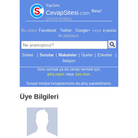
Yazılım.
Beta!
CevapSitesi
.com
Çözüm Noktası
Bu siteyi
Facebook
,
Twitter
,
Google+
veya
e-posta
ile paylaşın.
|
Sorular
|
Makaleler
|
Üyeler
|
Etiketler
|
İletişim
Soru sormak ya da cevap vermek için;
giriş yapın
veya
üye olun
.
Sosyal medya hesaplarınızla da giriş yapabilirsiniz.
Üye Bilgileri