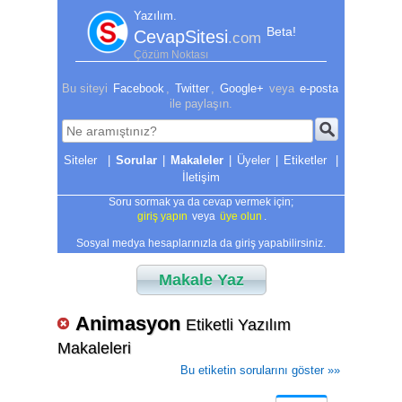
Yazılım.
Beta!
CevapSitesi
.com
Çözüm Noktası
Bu siteyi
Facebook
,
Twitter
,
Google+
veya
e-posta
ile paylaşın.
|
Sorular
|
Makaleler
|
Üyeler
|
Etiketler
|
İletişim
Soru sormak ya da cevap vermek için;
giriş yapın
veya
üye olun
.
Sosyal medya hesaplarınızla da giriş yapabilirsiniz.
Makale Yaz
Animasyon
Etiketli Yazılım
Makaleleri
Bu etiketin sorularını göster »»