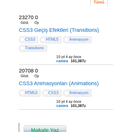
Tümü
23270
0
Göst.
Oy
CSS3 Geçiş Efektleri (Transitions)
CSS3
HTML5
Animasyon
Transitions
10 yıl 4 ay önce
canora
101,387
p
20708
0
Göst.
Oy
CSS3 Animasyonları (Animations)
HTML5
CSS3
Animasyon
10 yıl 4 ay önce
canora
101,387
p
Makale Yaz