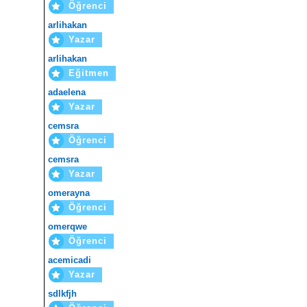
Öğrenci
arlihakan
Yazar
arlihakan
Eğitmen
adaelena
Yazar
cemsra
Öğrenci
cemsra
Yazar
omerayna
Öğrenci
omerqwe
Öğrenci
acemicadi
Yazar
sdlkfjh