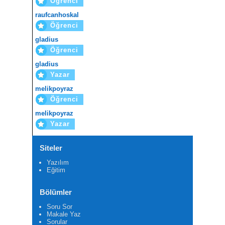
Öğrenci
raufcanhoskal
Öğrenci
gladius
Öğrenci
gladius
Yazar
melikpoyraz
Öğrenci
melikpoyraz
Yazar
Siteler
Yazılım
Eğitim
Bölümler
Soru Sor
Makale Yaz
Sorular