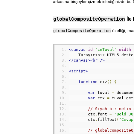
arkasına birşeyler çizmek istediğinizde bu öz
İle
globalCompositeOperation
özelliği, mas
globalCompositeOperation
<canvas
id
=
"cnTuval"
width
=
    Tarayıcınız HTML5 deste
</canvas><br
/>
<script>
function
 ciz
()
{
var
 tuval 
=
 documen
var
 ctx 
=
 tuval
.
get
// Siyah bir metin 
        ctx
.
font 
=
"Bold 30
        ctx
.
fillText
(
"Cevap
// globalCompositeO