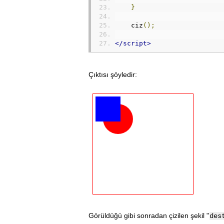
}
    ciz
();
</script>
Çıktısı şöyledir:
Görüldüğü gibi sonradan çizilen şekil "
des