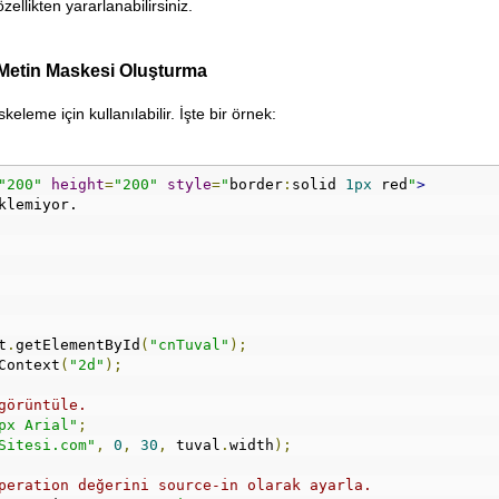
ellikten yararlanabilirsiniz.
 Metin Maskesi Oluşturma
keleme için kullanılabilir. İşte bir örnek:
"200"
height
=
"200"
style
=
"
border
:
solid 
1px
 red
"
>
klemiyor.
t
.
getElementById
(
"cnTuval"
);
Context
(
"2d"
);
görüntüle.
px Arial"
;
Sitesi.com"
,
0
,
30
,
 tuval
.
width
);
peration değerini source-in olarak ayarla.