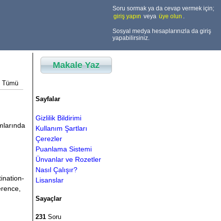
Soru sormak ya da cevap vermek için;
giriş yapın
veya
üye olun
.
Sosyal medya hesaplarınızla da giriş
yapabilirsiniz.
Makale Yaz
Tümü
Sayfalar
Gizlilik Bildirimi
amlarında
Kullanım Şartları
Çerezler
Puanlama Sistemi
Ünvanlar ve Rozetler
Nasıl Çalışır?
ination-
Lisanslar
ference,
Sayaçlar
231
Soru