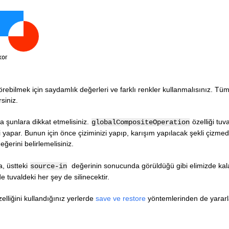
örebilmek için saydamlık değerleri ve farklı renkler kullanmalısınız. Tü
rsiniz.
 şunlara dikkat etmelisiniz.
özelliği tuva
globalCompositeOperation
i yapar. Bunun için önce çiziminizi yapıp, karışım yapılacak şekli çizm
eğerini belirlemelisiniz.
da, üstteki
değerinin sonucunda görüldüğü gibi elimizde kala
source-in
 tuvaldeki her şey de silinecektir.
elliğini kullandığınız yerlerde
save ve restore
yöntemlerinden de yarar