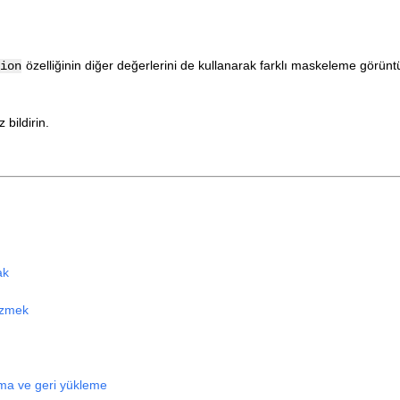
özelliğinin diğer değerlerini de kullanarak farklı maskeleme görüntü
ion
bildirin.
ak
çizmek
ma ve geri yükleme