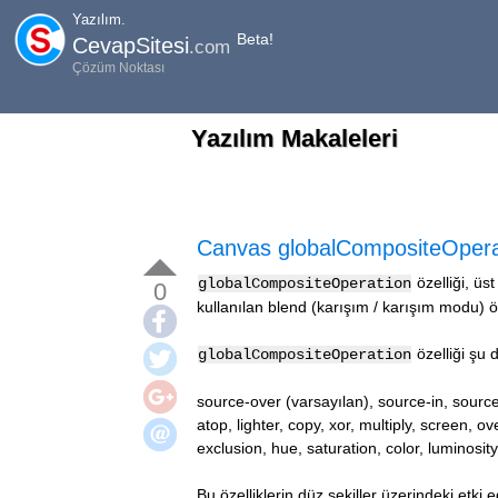
Yazılım.
Beta!
CevapSitesi
.com
Çözüm Noktası
Yazılım Makaleleri
Canvas globalCompositeOperat
özelliği, üs
globalCompositeOperation
0
kullanılan blend (karışım / karışım modu) öze
özelliği şu d
globalCompositeOperation
source-over (varsayılan), source-in, source-
atop, lighter, copy, xor, multiply, screen, ov
exclusion, hue, saturation, color, luminosity
Bu özelliklerin
düz şekiller üzerindeki etki e