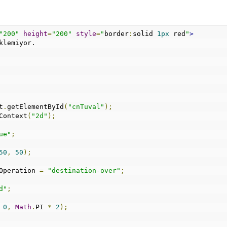
"200"
height
=
"200"
style
=
"
border
:
solid 
1px
 red
"
>
klemiyor.
t
.
getElementById
(
"cnTuval"
);
Context
(
"2d"
);
ue"
;
50
,
50
);
Operation 
=
"destination-over"
;
d"
;
0
,
Math
.
PI 
*
2
);