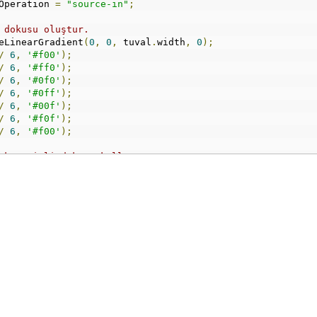
Operation 
=
"source-in"
;
 dokusu oluştur.
eLinearGradient
(
0
,
0
,
 tuval
.
width
,
0
);
/
6
,
'#f00'
);
/
6
,
'#ff0'
);
/
6
,
'#0f0'
);
/
6
,
'#0ff'
);
/
6
,
'#00f'
);
/
6
,
'#f0f'
);
/
6
,
'#f00'
);
ak geçişli dokuyu kullan.
;
li renk dolgusuyla doldur.
tuval
.
width
,
 tuval
.
height
);