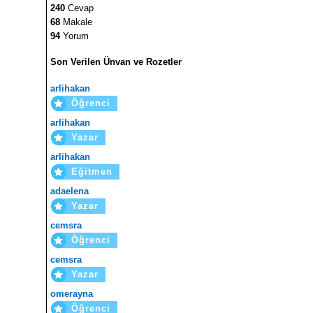
240
Cevap
68
Makale
94
Yorum
Son Verilen Ünvan ve Rozetler
arlihakan
Öğrenci
arlihakan
Yazar
arlihakan
Eğitmen
adaelena
Yazar
cemsra
Öğrenci
cemsra
Yazar
omerayna
Öğrenci