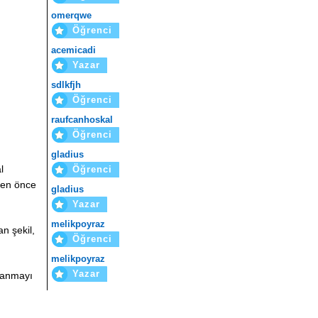
omerqwe
Öğrenci
acemicadi
Yazar
sdlkfjh
Öğrenci
raufcanhoskal
m
Öğrenci
gladius
l
Öğrenci
eden önce
gladius
Yazar
melikpoyraz
n şekil,
Öğrenci
melikpoyraz
Yazar
lanmayı