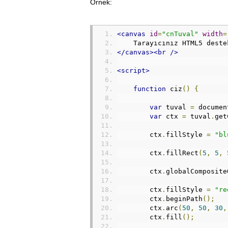
Örnek:
<canvas
id
=
"cnTuval"
width
=
    Tarayıcınız HTML5 deste
</canvas><br
/>
<script>
function
 ciz
()
{
var
 tuval 
=
 documen
var
 ctx 
=
 tuval
.
get
        ctx
.
fillStyle 
=
"bl
        ctx
.
fillRect
(
5
,
5
,
        ctx
.
globalComposite
        ctx
.
fillStyle 
=
"re
        ctx
.
beginPath
();
        ctx
.
arc
(
50
,
50
,
30
,
        ctx
.
fill
();