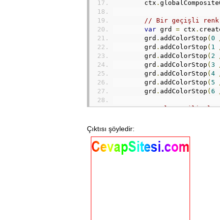
        ctx
.
globalComposite
// Bir geçişli renk
var
 grd 
=
 ctx
.
creat
        grd
.
addColorStop
(
0
        grd
.
addColorStop
(
1
        grd
.
addColorStop
(
2
        grd
.
addColorStop
(
3
        grd
.
addColorStop
(
4
        grd
.
addColorStop
(
5
        grd
.
addColorStop
(
6
// Dolgu stili olar
        ctx
.
fillStyle 
=
 grd
Çıktısı şöyledir:
// Tüm tuvali geçiş
        ctx
.
fillRect
(
0
,
0
,
 
}
    ciz
();
</script>