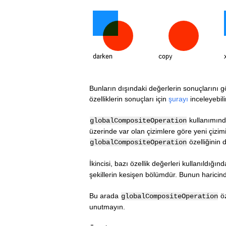
Bunların dışındaki değerlerin sonuçlarını g
özelliklerin sonuçları için
şurayı
inceleyebili
kullanımında
globalCompositeOperation
üzerinde var olan çizimlere göre yeni çizim
özelliğinin d
globalCompositeOperation
İkincisi, bazı özellik değerleri kullanıldığın
şekillerin kesişen bölümdür. Bunun haricinde
Bu arada
öz
globalCompositeOperation
unutmayın.