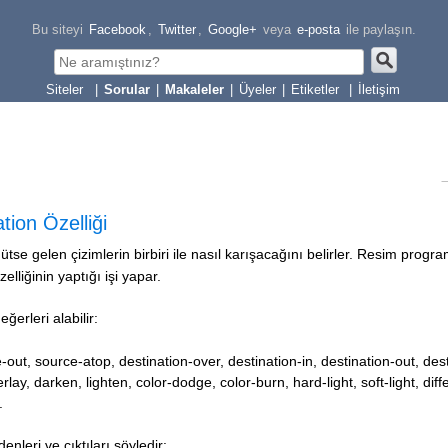
Bu siteyi
Facebook
,
Twitter
,
Google+
veya
e-posta
ile paylaşın.
|
Sorular
|
Makaleler
|
Üyeler
|
Etiketler
|
İletişim
ion Özelliği
t ütse gelen çizimlerin birbiri ile nasıl karışacağını belirler. Resim progr
lliğinin yaptığı işi yapar.
eğerleri alabilir:
out, source-atop, destination-over, destination-in, destination-out, dest
erlay, darken, lighten, color-dodge, color-burn, hard-light, soft-light, dif
.
denleri
ve çıktıları şöyledir: