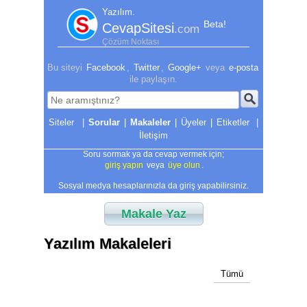
Yazılım.
Beta!
CevapSitesi
.com
Çözüm Noktası
Bu siteyi
Facebook
,
Twitter
,
Google+
veya
e-posta
ile paylaşın.
|
Sorular
|
Makaleler
|
Üyeler
|
Etiketler
|
İletişim
Soru sormak ya da cevap vermek için;
giriş yapın
veya
üye olun
.
Sosyal medya hesaplarınızla da giriş yapabilirsiniz.
Makale Yaz
Yazılım Makaleleri
Tümü