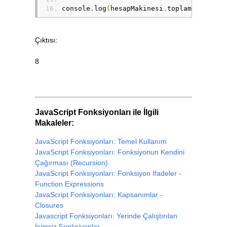
console
.
log
(
hesapMakinesi
.
toplama
(
3
,
5
))
Çıktısı:
8
JavaScript Fonksiyonları ile İlgili
Makaleler:
JavaScript Fonksiyonları: Temel Kullanım
JavaScript Fonksiyonları: Fonksiyonun Kendini
Çağırması (Recursion)
JavaScript Fonksiyonları: Fonksiyon İfadeler -
Function Expressions
JavaScript Fonksiyonları: Kapsanımlar -
Closures
Javascript Fonksiyonları: Yerinde Çalıştırılan
İsimsiz Fonksiyonlar