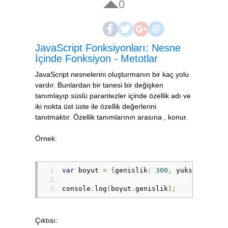
0
JavaScript Fonksiyonları: Nesne
İçinde Fonksiyon - Metotlar
JavaScript nesnelerini oluşturmanın bir kaç yolu
vardır. Bunlardan bir tanesi bir değişken
tanımlayıp süslü parantezler içinde özellik adı ve
iki nokta üst üste ile özellik değerlerini
tanıtmaktır. Özellik tanımlarının arasına , konur.
Örnek:
var
 boyut 
=
{
genislik
:
300
,
 yukseklik
:
2
console
.
log
(
boyut
.
genislik
);
Çıktısı: