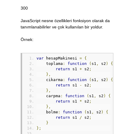
300
JavaScript nesne özellikleri fonksiyon olarak da
tanımlanabilirler ve çok kullanılan bir yoldur.
Örnek:
var
 hesapMakinesi 
=
{
    toplama
:
function
(
s1
,
 s2
)
{
return
 s1 
+
 s2
;
},
    cikarma
:
function
(
s1
,
 s2
)
{
return
 s1 
-
 s2
;
},
    carpma
:
function
(
s1
,
 s2
)
{
return
 s1 
*
 s2
;
},
    bolme
:
function
(
s1
,
 s2
)
{
return
 s1 
/
 s2
;
}
};