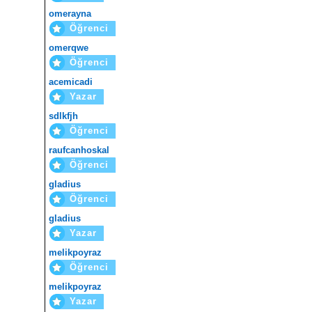
omerayna
Öğrenci
omerqwe
Öğrenci
acemicadi
Yazar
sdlkfjh
Öğrenci
raufcanhoskal
Öğrenci
gladius
Öğrenci
gladius
Yazar
melikpoyraz
Öğrenci
melikpoyraz
Yazar