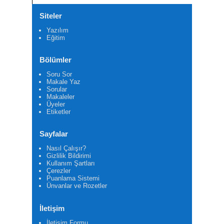
Siteler
Yazılım
Eğitim
Bölümler
Soru Sor
Makale Yaz
Sorular
Makaleler
Üyeler
Etiketler
Sayfalar
Nasıl Çalışır?
Gizlilik Bildirimi
Kullanım Şartları
Çerezler
Puanlama Sistemi
Ünvanlar ve Rozetler
İletişim
İletişim Formu