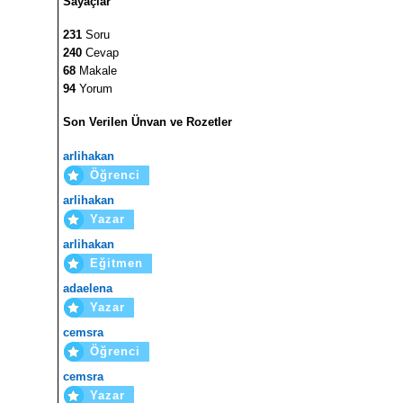
Sayaçlar
231
Soru
240
Cevap
68
Makale
94
Yorum
Son Verilen Ünvan ve Rozetler
arlihakan
Öğrenci
arlihakan
Yazar
arlihakan
Eğitmen
adaelena
Yazar
cemsra
Öğrenci
cemsra
Yazar