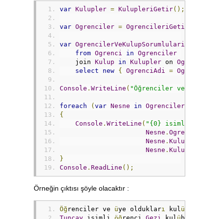
var
Kulupler
=
KulupleriGetir
();
var
Ogrenciler
=
OgrencileriGetir
();
var
OgrencilerVeKulupSorumlulari
=
from
Ogrenci
in
Ogrenciler
    join 
Kulup
in
Kulupler
 on 
Ogrenci
.
Ku
select
new
{
OgrenciAdi
=
Ogrenci
.
Ad
Console
.
WriteLine
(
"Öğrenciler ve üye old
foreach
(
var
Nesne
in
OgrencilerVeKulupS
{
Console
.
WriteLine
(
"{0} isimli öğrenc
Nesne
.
OgrenciAdi
,
Nesne
.
KulupAdi
,
Nesne
.
KulupSorumlu
}
Console
.
ReadLine
();
Örneğin çıktısı şöyle olacaktır :
Öğ
renciler ve 
ü
ye olduklar
ı
 kul
ü
plerin r
Tuncay
 isimli 
öğ
renci 
Gezi
 kul
ü
b
ü
ne 
ü
yed