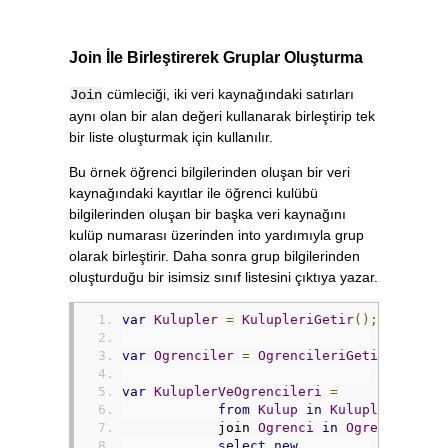
Join İle Birleştirerek Gruplar Oluşturma
cümleciği, iki veri kaynağındaki satırları
Join
aynı olan bir alan değeri kullanarak birleştirip tek
bir liste oluşturmak için kullanılır.
Bu örnek öğrenci bilgilerinden oluşan bir veri
kaynağındaki kayıtlar ile öğrenci kulübü
bilgilerinden oluşan bir başka veri kaynağını
kulüp numarası üzerinden into yardımıyla grup
olarak birleştirir. Daha sonra grup bilgilerinden
oluşturduğu bir isimsiz sınıf listesini çıktıya yazar.
var
Kulupler
=
KulupleriGetir
();
var
Ogrenciler
=
OgrencileriGetir
();
var
KuluplerVeOgrencileri
=
from
Kulup
in
Kulupler
            join 
Ogrenci
in
Ogrenciler
 o
select
new