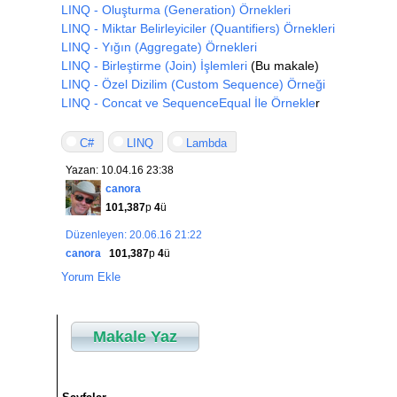
LINQ - Oluşturma (Generation) Örnekleri
LINQ - Miktar Belirleyiciler (Quantifiers) Örnekleri
LINQ - Yığın (Aggregate) Örnekleri
LINQ - Birleştirme (Join) İşlemleri
(Bu makale)
LINQ - Özel Dizilim (Custom Sequence) Örneği
LINQ - Concat ve SequenceEqual İle Örnekle
r
C#
LINQ
Lambda
Yazan: 10.04.16 23:38
canora
101,387
p
4
ü
Düzenleyen: 20.06.16 21:22
canora
101,387
p
4
ü
Yorum Ekle
Makale Yaz