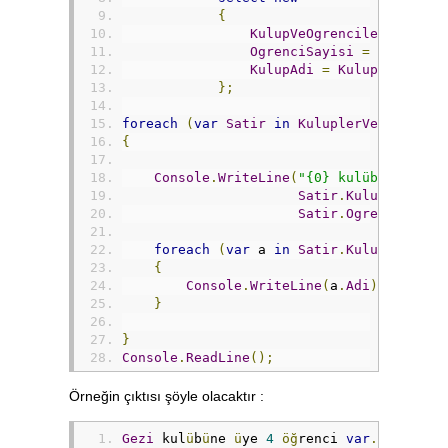
{
KulupVeOgrencileri
=
Kul
OgrenciSayisi
=
KulupVeO
KulupAdi
=
Kulup
.
Adi
};
foreach
(
var
Satir
in
KuluplerVeOgrencil
{
Console
.
WriteLine
(
"{0} kulübüne üye 
Satir
.
KulupAdi
,
Satir
.
OgrenciSayis
foreach
(
var
 a 
in
Satir
.
KulupVeOgren
{
Console
.
WriteLine
(
a
.
Adi
);
}
}
Console
.
ReadLine
();
Örneğin çıktısı şöyle olacaktır :
Gezi
 kul
ü
b
ü
ne 
ü
ye 
4
öğ
renci 
var
.
Öğ
renci