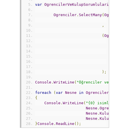
var
OgrencilerVeKulupSorumlulari
=
Ogrenciler
.
SelectMany
(
Ogrenci
=>
,
(
Ogrenci
,
K
);
Console
.
WriteLine
(
"Öğrenciler ve üye old
foreach
(
var
Nesne
in
OgrencilerVeKulupS
{
Console
.
WriteLine
(
"{0} isimli öğrenc
Nesne
.
OgrenciAdi
,
Nesne
.
KulupAdi
,
Nesne
.
KulupSorumlu
}
Console
.
ReadLine
();