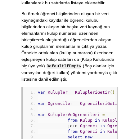
kullanılarak bu satırlarda listeye eklenebilir.
Bu örnek öğrenci bilgilerinden oluşan bir veri
kaynağındaki kayıtlar ile öğrenci kulübü
bilgilerinden oluşan bir başka veri kaynağının
elemanlarını kulüp numarası üzerinden
birleştirerek oluşturduğu öğrencilerden oluşan
kulüp gruplarının elemanlarını çıktıya yazar.
Örnekte ortak alan (kulüp numarası) üzerinden
eşleşmeyen kulüp satırları da (Kitap Kulübünde
hiç üye yok)
(Boş olanlar için
DefaultIfEmpty
varsayılan değeri kullan) yöntemi yardımıyla çıktı
listesine dahil edilmiştir.
var
Kulupler
=
KulupleriGetir
();
var
Ogrenciler
=
OgrencileriGetir
();
var
KuluplerVeOgrencileri
=
from
Kulup
in
Kulupler
            join 
Ogrenci
in
Ogrenciler
 o
from
Ogrenci
in
KulupVeOgren
select
new