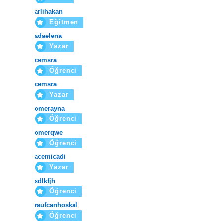
arlihakan
Eğitmen
adaelena
Yazar
cemsra
Öğrenci
cemsra
Yazar
omerayna
Öğrenci
omerqwe
Öğrenci
acemicadi
Yazar
sdlkfjh
Öğrenci
raufcanhoskal
Öğrenci