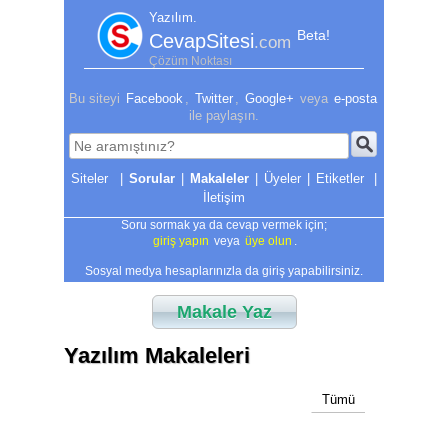
Yazılım.
Beta!
CevapSitesi
.com
Çözüm Noktası
Bu siteyi
Facebook
,
Twitter
,
Google+
veya
e-posta
ile paylaşın.
|
Sorular
|
Makaleler
|
Üyeler
|
Etiketler
|
İletişim
Soru sormak ya da cevap vermek için;
giriş yapın
veya
üye olun
.
Sosyal medya hesaplarınızla da giriş yapabilirsiniz.
Makale Yaz
Yazılım Makaleleri
Tümü