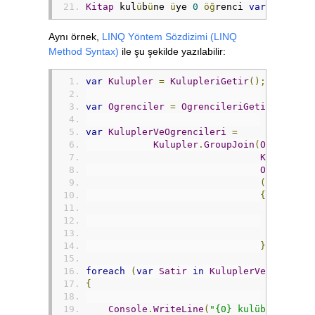
Kitap
 kul
ü
b
ü
ne 
ü
ye 
0
öğ
renci 
var
.
Öğ
renc
Aynı örnek,
LINQ Yöntem Sözdizimi (LINQ
Method Syntax)
ile şu şekilde yazılabilir:
var
Kulupler
=
KulupleriGetir
();
var
Ogrenciler
=
OgrencileriGetir
();
var
KuluplerVeOgrencileri
=
Kulupler
.
GroupJoin
(
Ogrencile
Kulup
=>
Ogrenci
=
(
Kulup
,
K
{
Kulup
Ogren
Kulup
});
foreach
(
var
Satir
in
KuluplerVeOgrencil
{
Console
.
WriteLine
(
"{0} kulübüne üye 