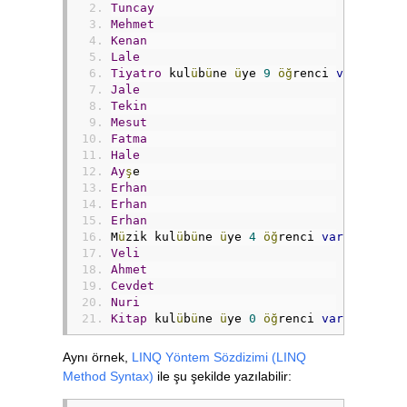
Tuncay
Mehmet
Kenan
Lale
Tiyatro
 kul
ü
b
ü
ne 
ü
ye 
9
öğ
renci 
var
.
Öğ
re
Jale
Tekin
Mesut
Fatma
Hale
Ay
ş
e
Erhan
Erhan
Erhan
M
ü
zik kul
ü
b
ü
ne 
ü
ye 
4
öğ
renci 
var
.
Öğ
renc
Veli
Ahmet
Cevdet
Nuri
Kitap
 kul
ü
b
ü
ne 
ü
ye 
0
öğ
renci 
var
.
Öğ
renc
Aynı örnek,
LINQ Yöntem Sözdizimi (LINQ
Method Syntax)
ile şu şekilde yazılabilir: