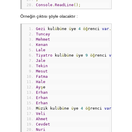
Console
.
ReadLine
();
Örneğin çıktısı şöyle olacaktır :
Gezi
 kul
ü
b
ü
ne 
ü
ye 
4
öğ
renci 
var
.
Öğ
renci
Tuncay
Mehmet
Kenan
Lale
Tiyatro
 kul
ü
b
ü
ne 
ü
ye 
9
öğ
renci 
var
.
Öğ
re
Jale
Tekin
Mesut
Fatma
Hale
Ay
ş
e
Erhan
Erhan
Erhan
M
ü
zik kul
ü
b
ü
ne 
ü
ye 
4
öğ
renci 
var
.
Öğ
renc
Veli
Ahmet
Cevdet
Nuri