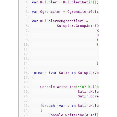
var
Kulupler
=
KulupleriGetir
();
var
Ogrenciler
=
OgrencileriGetir
();
var
KuluplerVeOgrencileri
=
Kulupler
.
GroupJoin
(
Ogrencile
Kulup
=>
Ogrenci
=
(
Kulup
,
K
{
Kulup
Ogren
Kulup
});
foreach
(
var
Satir
in
KuluplerVeOgrencil
{
Console
.
WriteLine
(
"{0} kulübüne üye 
Satir
.
KulupAdi
,
Satir
.
OgrenciSayis
foreach
(
var
 a 
in
Satir
.
KulupVeOgren
{
Console
.
WriteLine
(
a
.
Adi
);