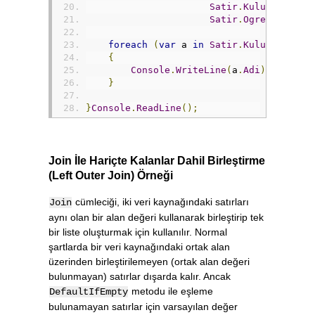
Satir
.
KulupAdi
,
Satir
.
OgrenciSayis
foreach
(
var
 a 
in
Satir
.
KulupVeOgren
{
Console
.
WriteLine
(
a
.
Adi
);
}
}
Console
.
ReadLine
();
Join İle Hariçte Kalanlar Dahil Birleştirme
(Left Outer Join) Örneği
cümleciği, iki veri kaynağındaki satırları
Join
aynı olan bir alan değeri kullanarak birleştirip tek
bir liste oluşturmak için kullanılır. Normal
şartlarda bir veri kaynağındaki ortak alan
üzerinden birleştirilemeyen (ortak alan değeri
bulunmayan) satırlar dışarda kalır. Ancak
metodu ile eşleme
DefaultIfEmpty
bulunamayan satırlar için varsayılan değer