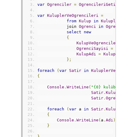
var
Ogrenciler
=
OgrencileriGetir
();
var
KuluplerVeOgrencileri
=
from
Kulup
in
Kulupler
            join 
Ogrenci
in
Ogrenciler
 o
select
new
{
KulupVeOgrencileri
=
Kul
OgrenciSayisi
=
KulupVeO
KulupAdi
=
Kulup
.
Adi
};
foreach
(
var
Satir
in
KuluplerVeOgrencil
{
Console
.
WriteLine
(
"{0} kulübüne üye 
Satir
.
KulupAdi
,
Satir
.
OgrenciSayis
foreach
(
var
 a 
in
Satir
.
KulupVeOgren
{
Console
.
WriteLine
(
a
.
Adi
);
}
}