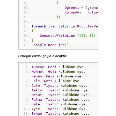
{
Ogrenci
=
Ogrenci
==
nul
KulupAdi
=
Kulup
.
Adi
};
foreach
(
var
Satir
in
KuluplerVeOgrencil
{
Console
.
WriteLine
(
"{0}, {1} kulübüne
}
Console
.
ReadLine
();
Örneğin çıktısı şöyle olacaktır :
Tuncay
,
Gezi
 kul
ü
b
ü
ne 
ü
ye
.
Mehmet
,
Gezi
 kul
ü
b
ü
ne 
ü
ye
.
Kenan
,
Gezi
 kul
ü
b
ü
ne 
ü
ye
.
Lale
,
Gezi
 kul
ü
b
ü
ne 
ü
ye
.
Jale
,
Tiyatro
 kul
ü
b
ü
ne 
ü
ye
.
Tekin
,
Tiyatro
 kul
ü
b
ü
ne 
ü
ye
.
Mesut
,
Tiyatro
 kul
ü
b
ü
ne 
ü
ye
.
Fatma
,
Tiyatro
 kul
ü
b
ü
ne 
ü
ye
.
Hale
,
Tiyatro
 kul
ü
b
ü
ne 
ü
ye
.
Ay
ş
e
,
Tiyatro
 kul
ü
b
ü
ne 
ü
ye
.
Erhan
,
Tiyatro
 kul
ü
b
ü
ne 
ü
ye
.