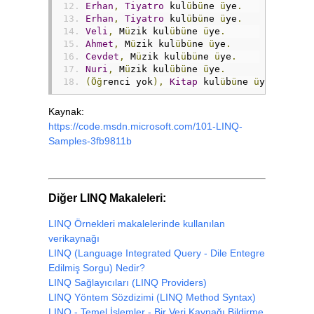
Erhan
,
Tiyatro
 kul
ü
b
ü
ne 
ü
ye
.
Erhan
,
Tiyatro
 kul
ü
b
ü
ne 
ü
ye
.
Veli
,
 M
ü
zik kul
ü
b
ü
ne 
ü
ye
.
Ahmet
,
 M
ü
zik kul
ü
b
ü
ne 
ü
ye
.
Cevdet
,
 M
ü
zik kul
ü
b
ü
ne 
ü
ye
.
Nuri
,
 M
ü
zik kul
ü
b
ü
ne 
ü
ye
.
(Öğ
renci yok
),
Kitap
 kul
ü
b
ü
ne 
ü
ye
.
Kaynak:
https://code.msdn.microsoft.com/101-LINQ-
Samples-3fb9811b
Diğer LINQ Makaleleri:
LINQ Örnekleri makalelerinde kullanılan
verikaynağı
LINQ (Language Integrated Query - Dile Entegre
Edilmiş Sorgu) Nedir?
LINQ Sağlayıcıları (LINQ Providers)
LINQ Yöntem Sözdizimi (LINQ Method Syntax)
LINQ - Temel İşlemler - Bir Veri Kaynağı Bildirme