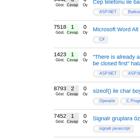
Cep telefonu ile b
Göst.
Cevap
Oy
ASP.NET
Barko
7518
1
0
Microsoft Word Alt 
Göst.
Cevap
Oy
C#
14231
1
0
"There is already
Göst.
Cevap
Oy
be closed first" hat
ASP.NET
ASP.
8793
2
0
sizeof() ile char b
Göst.
Cevap
Oy
Operatör
C Prog
7452
1
0
Signalr gruplara öz
Göst.
Cevap
Oy
signalr javascript