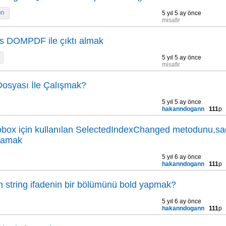
on
5 yıl 5 ay önce
misafir
s DOMPDF ile çıktı almak
5 yıl 5 ay önce
misafir
Dosyası İle Çalışmak?
5 yıl 5 ay önce
hakanndogann
111
p
obox için kullanılan SelectedIndexChanged metodunu,sa
lamak
5 yıl 6 ay önce
hakanndogann
111
p
 string ifadenin bir bölümünü bold yapmak?
5 yıl 6 ay önce
hakanndogann
111
p