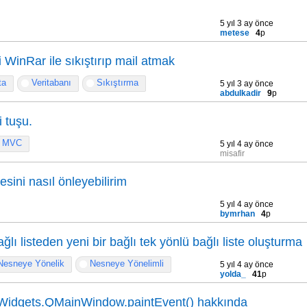
5 yıl 3 ay önce
metese
4
p
 WinRar ile sıkıştırıp mail atmak
ta
Veritabanı
Sıkıştırma
5 yıl 3 ay önce
abdulkadir
9
p
 tuşu.
MVC
5 yıl 4 ay önce
misafir
esini nasıl önleyebilirim
5 yıl 4 ay önce
bymrhan
4
p
ğlı listeden yeni bir bağlı tek yönlü bağlı liste oluşturma
Nesneye Yönelik
Nesneye Yönelimli
5 yıl 4 ay önce
yolda_
41
p
Widgets.QMainWindow.paintEvent() hakkında