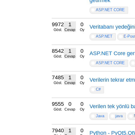
getirmek
ASP.NET CORE
9972
1
0
Veritabanı yedeğini
Göst.
Cevap
Oy
ASP.NET
E-Pos
8542
1
0
ASP.NET Core geri
Göst.
Cevap
Oy
ASP.NET CORE
7485
1
0
Verilerin tekrar etm
Göst.
Cevap
Oy
C#
9555
0
0
Verilen tek yönlü ba
Göst.
Cevap
Oy
Java
java
7940
1
0
Python - PyQt5.Qt