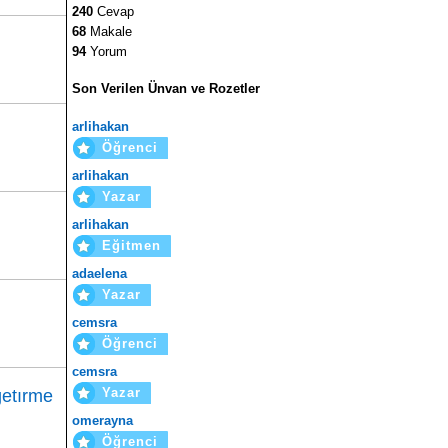
240
Cevap
68
Makale
94
Yorum
Son Verilen Ünvan ve Rozetler
arlihakan
Öğrenci
arlihakan
Yazar
arlihakan
Eğitmen
adaelena
Yazar
cemsra
Öğrenci
cemsra
Yazar
getırme
omerayna
Öğrenci