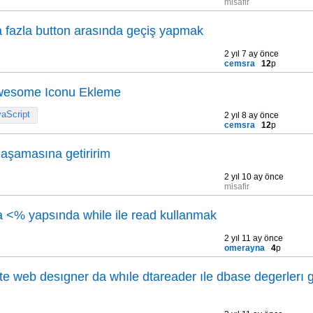
misafir
ha fazla button arasında geçiş yapmak
2 yıl 7 ay önce
cemsra
12
p
wesome Iconu Ekleme
aScript
2 yıl 8 ay önce
cemsra
12
p
 aşamasına getiririm
2 yıl 10 ay önce
misafir
 <% yapsında while ile read kullanmak
2 yıl 11 ay önce
omerayna
4
p
 te web desıgner da whıle dtareader ıle dbase degerlerı 