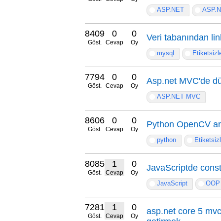
ASP.NET
ASP.
8409
0
0
Veri tabanından lin
Göst.
Cevap
Oy
mysql
Etiketsizl
7794
0
0
Asp.net MVC'de düz
Göst.
Cevap
Oy
ASP.NET MVC
8606
0
0
Python OpenCV ar
Göst.
Cevap
Oy
python
Etiketsiz
8085
1
0
JavaScriptde const
Göst.
Cevap
Oy
JavaScript
OOP
7281
1
0
asp.net core 5 mvc 
Göst.
Cevap
Oy