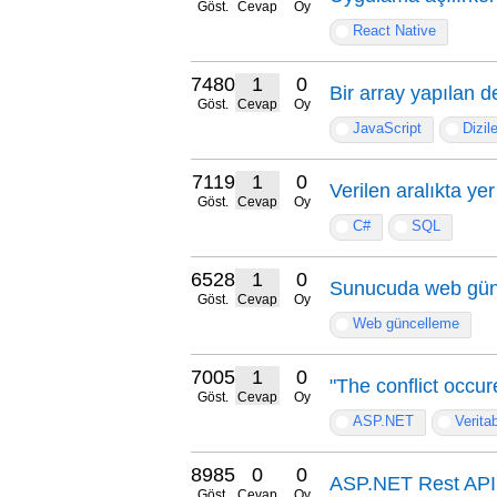
Göst.
Cevap
Oy
React Native
7480
1
0
Bir array yapılan d
Göst.
Cevap
Oy
JavaScript
Dizile
7119
1
0
Verilen aralıkta y
Göst.
Cevap
Oy
C#
SQL
6528
1
0
Sunucuda web gün
Göst.
Cevap
Oy
Web güncelleme
7005
1
0
"The conflict occur
Göst.
Cevap
Oy
ASP.NET
Verita
8985
0
0
ASP.NET Rest API 
Göst.
Cevap
Oy