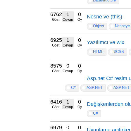
Datastructure
6762
1
0
Nesne ve (this)
Göst.
Cevap
Oy
Object
Nesneye 
6925
1
0
Yazılımcı ve wix
Göst.
Cevap
Oy
HTML
#CSS
8575
0
0
Göst.
Cevap
Oy
Asp.net C# resim u
C#
ASP.NET
ASP.NET
6416
1
0
Değişkenlerden oluş
Göst.
Cevap
Oy
C#
6979
0
0
Uygulama açılırken