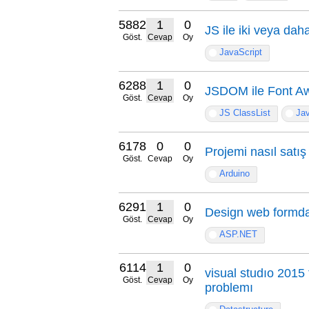
5882
1
0
JS ile iki veya da
Göst.
Cevap
Oy
JavaScript
6288
1
0
JSDOM ile Font A
Göst.
Cevap
Oy
JS ClassList
Jav
6178
0
0
Projemi nasıl satış
Göst.
Cevap
Oy
Arduino
6291
1
0
Design web formda
Göst.
Cevap
Oy
ASP.NET
6114
1
0
visual studıo 2015
Göst.
Cevap
Oy
problemı