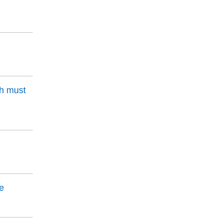
ch must
me