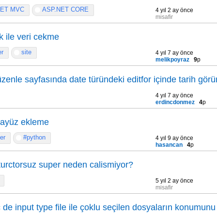
NET MVC
ASP.NET CORE
4 yıl 2 ay önce
misafir
k ile veri cekme
er
site
4 yıl 7 ay önce
melikpoyraz
9
p
enle sayfasında date türündeki editfor içinde tarih gör
4 yıl 7 ay önce
erdincdonmez
4
p
ayüz ekleme
ler
#python
4 yıl 9 ay önce
hasancan
4
p
urctorsuz super neden calismiyor?
5 yıl 2 ay önce
misafir
de input type file ile çoklu seçilen dosyaların konumunu