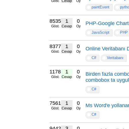
Göst.
Cevap
Oy
paintEvent
pyth
8535
1
0
PHP-Google Chart
Göst.
Cevap
Oy
JavaScript
PHP
8377
1
0
Online Veritabanı 
Göst.
Cevap
Oy
C#
Veritabanı
11786
1
0
Birden fazla comb
Göst.
Cevap
Oy
combobox ta uygu
C#
7561
1
0
Ms Word'e yollanan
Göst.
Cevap
Oy
C#
9442
3
0