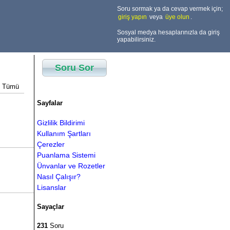
Soru sormak ya da cevap vermek için;
giriş yapın
veya
üye olun
.
Sosyal medya hesaplarınızla da giriş
yapabilirsiniz.
Soru Sor
Tümü
Sayfalar
Gizlilik Bildirimi
Kullanım Şartları
Çerezler
Puanlama Sistemi
Ünvanlar ve Rozetler
Nasıl Çalışır?
Lisanslar
Sayaçlar
231
Soru