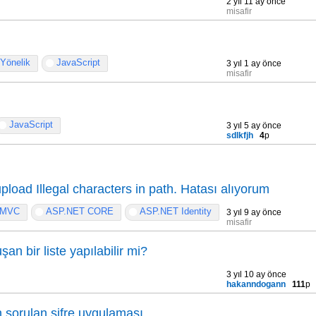
2 yıl 11 ay önce
misafir
Yönelik
JavaScript
3 yıl 1 ay önce
misafir
JavaScript
3 yıl 5 ay önce
sdlkfjh
4
p
pload Illegal characters in path. Hatası alıyorum
 MVC
ASP.NET CORE
ASP.NET Identity
3 yıl 9 ay önce
misafir
an bir liste yapılabilir mi?
3 yıl 10 ay önce
hakanndogann
111
p
 sorulan şifre uygulaması