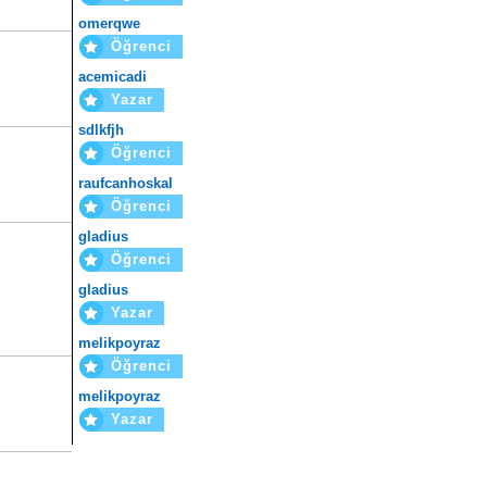
omerqwe
Öğrenci
acemicadi
Yazar
sdlkfjh
Öğrenci
raufcanhoskal
Öğrenci
gladius
Öğrenci
gladius
Yazar
melikpoyraz
Öğrenci
melikpoyraz
Yazar