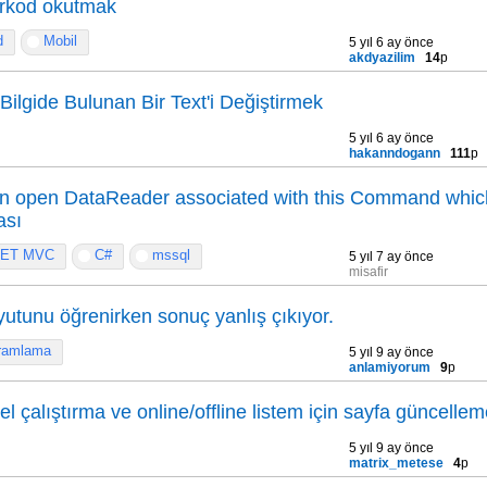
arkod okutmak
d
Mobil
5 yıl 6 ay önce
akdyazilim
14
p
Bilgide Bulunan Bir Text'i Değiştirmek
5 yıl 6 ay önce
hakanndogann
111
p
 an open DataReader associated with this Command whi
ası
NET MVC
C#
mssql
5 yıl 7 ay önce
misafir
oyutunu öğrenirken sonuç yanlış çıkıyor.
ramlama
5 yıl 9 ay önce
anlamiyorum
9
p
el çalıştırma ve online/offline listem için sayfa güncelle
5 yıl 9 ay önce
matrix_metese
4
p