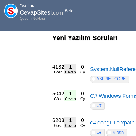
Yazılım.
Beta!
CevapSitesi
.com
Çözüm Noktası
Yeni Yazılım Soruları
4132
1
0
System.NullReferen
Göst.
Cevap
Oy
ASP.NET CORE
5042
1
0
C# Windows Forms
Göst.
Cevap
Oy
C#
6203
1
0
c# döngü ile xpath
Göst.
Cevap
Oy
C#
XPath