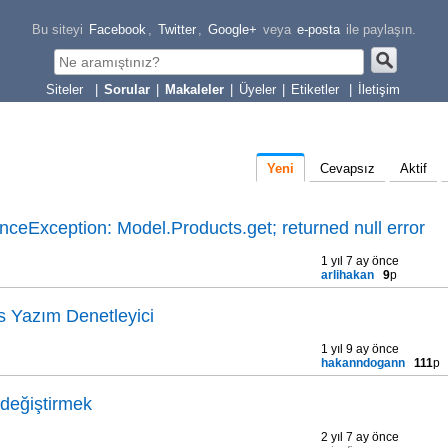
Bu siteyi
Facebook
,
Twitter
,
Google+
veya
e-posta
ile paylaşın.
|
Sorular
|
Makaleler
|
Üyeler
|
Etiketler
|
İletişim
Yeni
Cevapsız
Aktif
ceException: Model.Products.get; returned null error
1 yıl 7 ay önce
arlihakan
9
p
 Yazım Denetleyici
1 yıl 9 ay önce
hakanndogann
111
p
 değiştirmek
2 yıl 7 ay önce