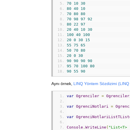
70
10
30
80
40
10
70
80
80
70
98
97
92
80
22
97
20
40
10
30
100
40
100
20
0
30
15
55
75
65
50
70
80
20
0
30
90
90
90
90
95
70
100
80
90
55
90
Aynı örnek,
LINQ Yöntem Sözdizimi (LINQ
var
Ogrenciler
=
Ogrenciler
var
OgrenciNotlari
=
Ogrenc
var
OgrenciNotlariListTList
Console
.
WriteLine
(
"List<T> 