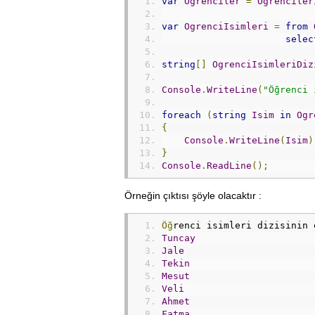
var
Ogrenciler
=
Ogrenciler
var
OgrenciIsimleri
=
from
selec
string
[]
OgrenciIsimleriDiz
Console
.
WriteLine
(
"Öğrenci 
foreach
(
string
Isim
in
Ogr
{
Console
.
WriteLine
(
Isim
)
}
Console
.
ReadLine
();
Örneğin çıktısı şöyle olacaktır :
Öğ
renci isimleri dizisinin 
Tuncay
Jale
Tekin
Mesut
Veli
Ahmet
Fatma