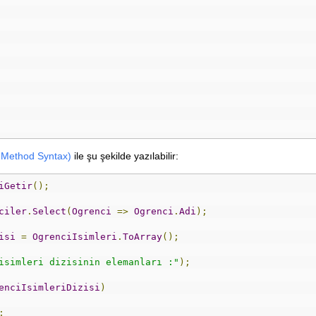
 Method Syntax)
ile şu şekilde yazılabilir:
iGetir
();
ciler
.
Select
(
Ogrenci
=>
Ogrenci
.
Adi
);
isi
=
OgrenciIsimleri
.
ToArray
();
isimleri dizisinin elemanları :"
);
enciIsimleriDizisi
)
;