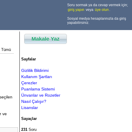
Soru sormak ya da cevap vermek için;
giriş yapın
veya
üye olun
.
Sosyal medya hesaplarınızla da giriş
yapabilirsiniz.
Makale Yaz
Tümü
Sayfalar
Gizlilik Bildirimi
Kullanım Şartları
Çerezler
Puanlama Sistemi
Ünvanlar ve Rozetler
seçilen
Nasıl Çalışır?
Lisanslar
r ve
Sayaçlar
231
Soru