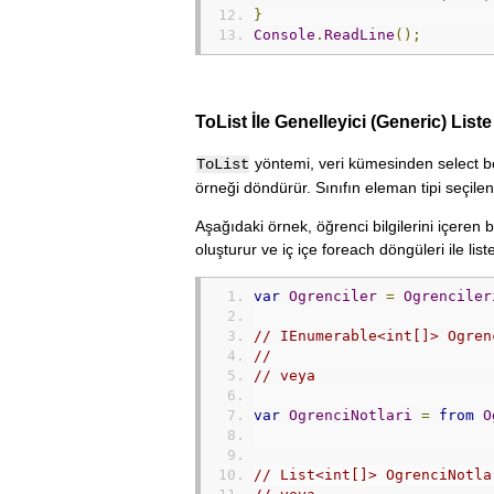
}
Console
.
ReadLine
();
ToList İle Genelleyici (Generic) List
yöntemi, veri kümesinden select bö
ToList
örneği döndürür. Sınıfın eleman tipi seçilen
Aşağıdaki örnek, öğrenci bilgilerini içeren bi
oluşturur ve iç içe foreach döngüleri ile list
var
Ogrenciler
=
Ogrenciler
// IEnumerable<int[]> Ogren
//                         
// veya
var
OgrenciNotlari
=
from
O
// List<int[]> OgrenciNotla