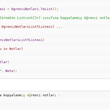
esi
=
OgrenciNotlari
.
ToList
();
(örnekte List<int[]>) sınıfına kopyalanmış öğrenci notla
 OgrenciNotlariListTListesi) ...
nciNotlariListTListesi
)
u in Notlar)
tlar
)
"
,
Notu
);
a kopyalanm
ış
öğ
renci notlar
ı
: