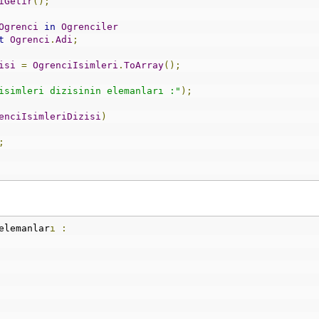
iGetir
();
Ogrenci
in
Ogrenciler
t
Ogrenci
.
Adi
;
isi
=
OgrenciIsimleri
.
ToArray
();
isimleri dizisinin elemanları :"
);
enciIsimleriDizisi
)
;
elemanlar
ı
: