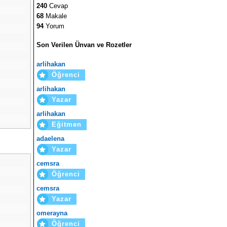
240
Cevap
68
Makale
94
Yorum
Son Verilen Ünvan ve Rozetler
arlihakan
Öğrenci
arlihakan
Yazar
arlihakan
Eğitmen
adaelena
Yazar
cemsra
Öğrenci
cemsra
Yazar
omerayna
Öğrenci