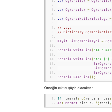
var
Ogrenciler
=
Ogrenciler
var
Ogrenciler
=
Ogrenciler
var
OgrenciNotlariSozlugu
=
// veya
// Dictionary OgrenciNotlar
Kayit
BirOgrenciKaydi
=
Ogr
Console
.
WriteLine
(
"14 numar
Console
.
WriteLine
(
"Adı {0} 
BirOgrenc
BirOgrenc
BirOgrenc
Console
.
ReadLine
();
Örneğin çıktısı şöyle olacaktır :
14
 numaral
ı
öğ
rencinin baz
ı
Ad
ı
Mehmet
 olan bu 
öğ
renci
,