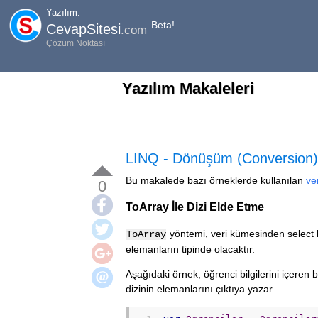
Yazılım.
Beta!
CevapSitesi
.com
Çözüm Noktası
Yazılım Makaleleri
LINQ - Dönüşüm (Conversion) 
Bu makalede bazı örneklerde kullanılan
ve
0
ToArray İle Dizi Elde Etme
yöntemi, veri kümesinden select b
ToArray
elemanların tipinde olacaktır.
Aşağıdaki örnek, öğrenci bilgilerini içeren b
dizinin elemanlarını çıktıya yazar.