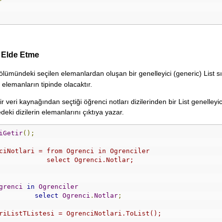
e Elde Etme
lümündeki seçilen elemanlardan oluşan bir genelleyici (generic) List sı
 elemanların tipinde olacaktır.
r veri kaynağından seçtiği öğrenci notları dizilerinden bir List genelleyici
edeki dizilerin elemanlarını çıktıya yazar.
iGetir
();
ciNotlari = from Ogrenci in Ogrenciler
            select Ogrenci.Notlar;
grenci
in
Ogrenciler
select
Ogrenci
.
Notlar
;
riListTListesi = OgrenciNotlari.ToList();