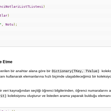
nciNotlariListTListesi
)
tlar
)
"
,
Notu
);
de Etme
erilen bir anahtar alana göre bir
koleks
Dictionary(TKey, TValue)
alanı kullanarak elemanlarına hızlı biçimde ulaşabileceğimiz bir koleksiy
bir veri kaynağından seçtiği öğrenci bilgilerinden, öğrenci numaralarını 
koleksiyonu oluşturur ve listeden arama yaparak bulduğu elemanı
yit)