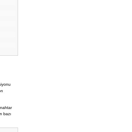
iyonu
on
anahtar
n bazı