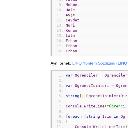
Mehmet
Hale
Ay
ş
e
Cevdet
Nuri
Kenan
Lale
Erhan
Erhan
Erhan
Aynı örnek,
LINQ Yöntem Sözdizimi (LINQ
var
Ogrenciler
=
Ogrenciler
var
OgrenciIsimleri
=
Ogren
string
[]
OgrenciIsimleriDiz
Console
.
WriteLine
(
"Öğrenci 
foreach
(
string
Isim
in
Ogr
{
Console
.
WriteLine
(
Isim
)