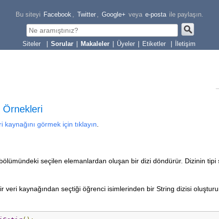
Bu siteyi
Facebook
,
Twitter
,
Google+
veya
e-posta
ile paylaşın.
|
Sorular
|
Makaleler
|
Üyeler
|
Etiketler
|
İletişim
Örnekleri
ri kaynağını görmek için tıklayın
.
ölümündeki seçilen elemanlardan oluşan bir dizi döndürür. Dizinin tipi 
ir veri kaynağından seçtiği öğrenci isimlerinden bir String dizisi oluşturu