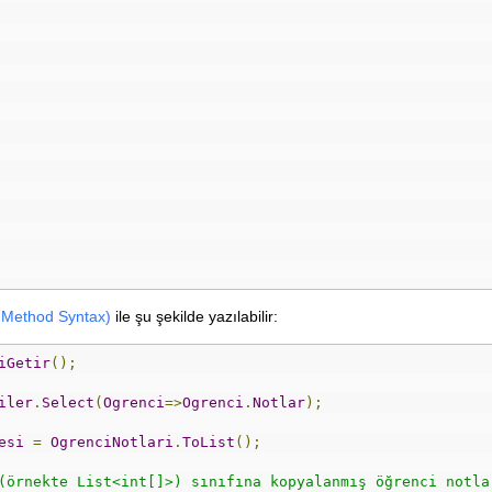
 Method Syntax)
ile şu şekilde yazılabilir:
iGetir
();
iler
.
Select
(
Ogrenci
=>
Ogrenci
.
Notlar
);
esi
=
OgrenciNotlari
.
ToList
();
(örnekte List<int[]>) sınıfına kopyalanmış öğrenci notla