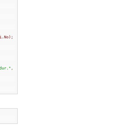
i.No);
dur."
,