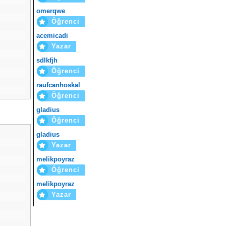
omerqwe
Öğrenci
acemicadi
Yazar
sdlkfjh
Öğrenci
raufcanhoskal
Öğrenci
gladius
Öğrenci
gladius
Yazar
melikpoyraz
Öğrenci
melikpoyraz
Yazar