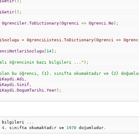
iGetir
();
iGetir
();
Ogrenciler
.
ToDictionary
(
Ogrenci
=>
Ogrenci
.
No
);
iSozlugu = OgrenciListesi.ToDictionary(Ogrenci => Ogrenc
enciNotlariSozlugu
[
14
];
alı öğrencinin bazı bilgileri ..."
);
olan bu öğrenci, {1}. sınıfta okumaktadır ve {2} doğumlu
iKaydi
.
Adi
,
iKaydi
.
Sinif
,
iKaydi
.
DogumTarihi
.
Year
);
 bilgileri 
...
4.
 s
ı
n
ı
fta okumaktad
ı
r ve 
1970
do
ğ
umludur
.