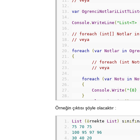
// veya
var
OgrenciNotlariListTList
Console
.
WriteLine
(
"List<T> 
// foreach (int[] Notlar in
// veya
foreach
(
var
Notlar
in
Ogre
{
// foreach (int Not
// veya
foreach
(
var
Notu
in
No
{
Console
.
Write
(
"{0} 
}
Console
.
WriteLine
();
}
Örneğin çıktısı şöyle olacaktır :
Console
.
ReadLine
();
List
(ö
rnekte 
List
)
 s
ı
n
ı
f
ı
n
75
70
75
100
95
97
96
30
40
20