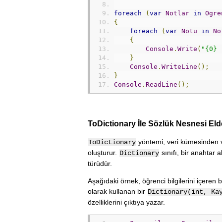
foreach
(
var
Notlar
in
Ogre
{
foreach
(
var
Notu
in
No
{
Console
.
Write
(
"{0} 
}
Console
.
WriteLine
();
}
Console
.
ReadLine
();
ToDictionary İle Sözlük Nesnesi El
yöntemi, veri kümesinden v
ToDictionary
oluşturur.
sınıfı, bir anahtar 
Dictionary
türüdür.
Aşağıdaki örnek, öğrenci bilgilerini içeren 
olarak kullanan bir
Dictionary(int, Ka
özelliklerini çıktıya yazar.