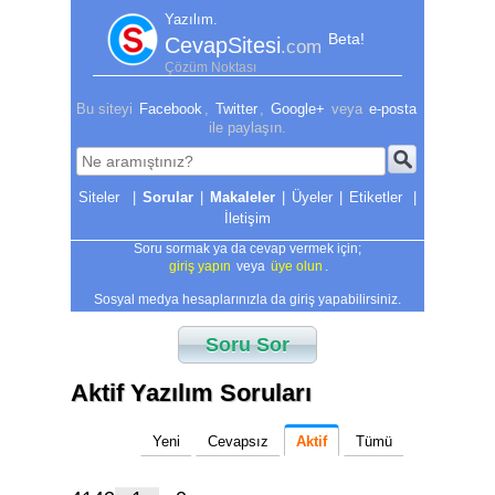
Yazılım.
Beta!
CevapSitesi
.com
Çözüm Noktası
Bu siteyi
Facebook
,
Twitter
,
Google+
veya
e-posta
ile paylaşın.
|
Sorular
|
Makaleler
|
Üyeler
|
Etiketler
|
İletişim
Soru sormak ya da cevap vermek için;
giriş yapın
veya
üye olun
.
Sosyal medya hesaplarınızla da giriş yapabilirsiniz.
Soru Sor
Aktif Yazılım Soruları
Yeni
Cevapsız
Aktif
Tümü