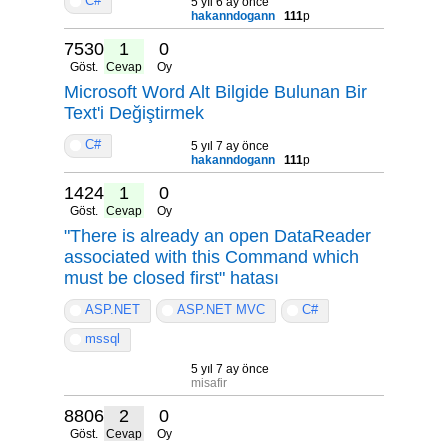
C#
5 yıl 6 ay önce
hakanndogann
111
p
7530
1
0
Göst.
Cevap
Oy
Microsoft Word Alt Bilgide Bulunan Bir
Text'i Değiştirmek
C#
5 yıl 7 ay önce
hakanndogann
111
p
14242
1
0
Göst.
Cevap
Oy
"There is already an open DataReader
associated with this Command which
must be closed first" hatası
ASP.NET
ASP.NET MVC
C#
mssql
5 yıl 7 ay önce
misafir
8806
2
0
Göst.
Cevap
Oy