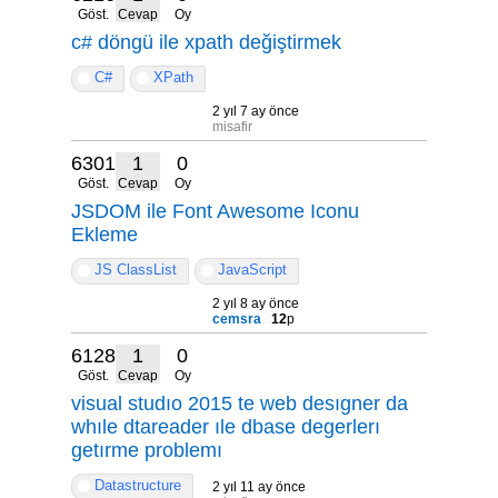
Göst.
Cevap
Oy
c# döngü ile xpath değiştirmek
C#
XPath
2 yıl 7 ay önce
misafir
6301
1
0
Göst.
Cevap
Oy
JSDOM ile Font Awesome Iconu
Ekleme
JS ClassList
JavaScript
2 yıl 8 ay önce
cemsra
12
p
6128
1
0
Göst.
Cevap
Oy
visual studıo 2015 te web desıgner da
whıle dtareader ıle dbase degerlerı
getırme problemı
Datastructure
2 yıl 11 ay önce