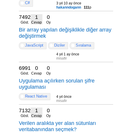
C#
3 yıl 10 ay önce
hakanndogann
111
p
7492
1
0
Göst.
Cevap
Oy
Bir array yapılan değişiklikle diğer array
değiştirmek
JavaScript
Diziler
Sıralama
4 yıl 1 ay önce
misafir
6991
0
0
Göst.
Cevap
Oy
Uygulama açılırken sorulan şifre
uygulaması
React Native
4 yıl önce
misafir
7132
1
0
Göst.
Cevap
Oy
Verilen aralıkta yer alan sütunları
veritabanından seçmek?