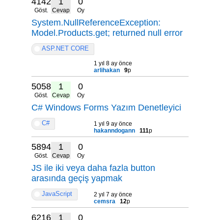
4142
1
0
Göst.
Cevap
Oy
System.NullReferenceException:
Model.Products.get; returned null error
ASP.NET CORE
1 yıl 8 ay önce
arlihakan
9
p
5058
1
0
Göst.
Cevap
Oy
C# Windows Forms Yazım Denetleyici
C#
1 yıl 9 ay önce
hakanndogann
111
p
5894
1
0
Göst.
Cevap
Oy
JS ile iki veya daha fazla button
arasında geçiş yapmak
JavaScript
2 yıl 7 ay önce
cemsra
12
p
6216
1
0