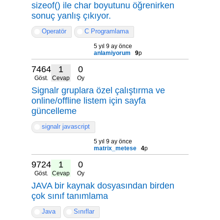
sizeof() ile char boyutunu öğrenirken
sonuç yanlış çıkıyor.
Operatör
C Programlama
5 yıl 9 ay önce
anlamiyorum
9
p
7464
1
0
Göst.
Cevap
Oy
Signalr gruplara özel çalıştırma ve
online/offline listem için sayfa
güncelleme
signalr javascript
5 yıl 9 ay önce
matrix_metese
4
p
9724
1
0
Göst.
Cevap
Oy
JAVA bir kaynak dosyasından birden
çok sınıf tanımlama
Java
Sınıflar