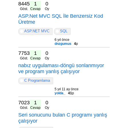
8445
1
0
Göst.
Cevap
Oy
ASP.Net MVC SQL İle Benzersiz Kod
Üretme
ASP.NET MVC
SQL
6 yıl önce
dnzgumus
4
p
7753
1
0
Göst.
Cevap
Oy
nabız uygulaması-döngü sonlanmıyor
ve program yanlış çalışıyor
C Programlama
5 yıl 11 ay önce
yolda_
41
p
7023
1
0
Göst.
Cevap
Oy
Seri sonucunu bulan C programı yanlış
çalışıyor