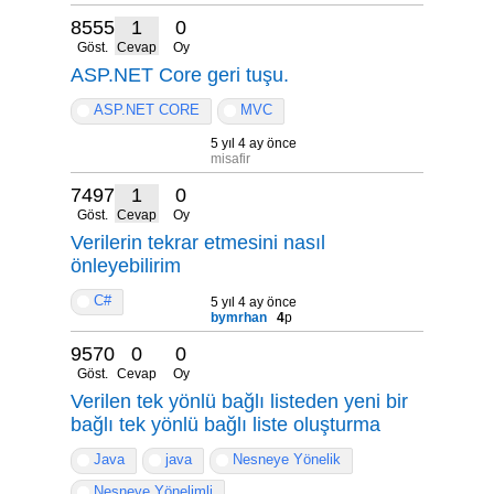
8555
1
0
Göst.
Cevap
Oy
ASP.NET Core geri tuşu.
ASP.NET CORE
MVC
5 yıl 4 ay önce
misafir
7497
1
0
Göst.
Cevap
Oy
Verilerin tekrar etmesini nasıl
önleyebilirim
C#
5 yıl 4 ay önce
bymrhan
4
p
9570
0
0
Göst.
Cevap
Oy
Verilen tek yönlü bağlı listeden yeni bir
bağlı tek yönlü bağlı liste oluşturma
Java
java
Nesneye Yönelik
Nesneye Yönelimli