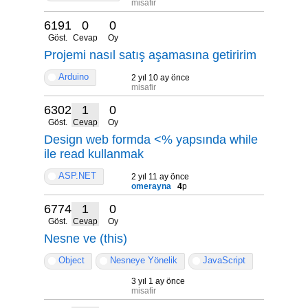
misafir
6191
0
0
Göst.
Cevap
Oy
Projemi nasıl satış aşamasına getiririm
Arduino
2 yıl 10 ay önce
misafir
6302
1
0
Göst.
Cevap
Oy
Design web formda <% yapsında while
ile read kullanmak
ASP.NET
2 yıl 11 ay önce
omerayna
4
p
6774
1
0
Göst.
Cevap
Oy
Nesne ve (this)
Object
Nesneye Yönelik
JavaScript
3 yıl 1 ay önce
misafir