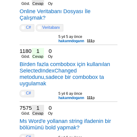
Göst.
Cevap
Oy
Online Veritabanı Dosyası İle
Çalışmak?
C#
Veritabanı
5 yıl 5 ay önce
hakanndogann
111
p
11807
1
0
Göst.
Cevap
Oy
Birden fazla combobox için kullanılan
SelectedIndexChanged
metodunu,sadece bir combobox ta
uygulamak
C#
5 yıl 6 ay önce
hakanndogann
111
p
7575
1
0
Göst.
Cevap
Oy
Ms Word'e yollanan string ifadenin bir
bölümünü bold yapmak?