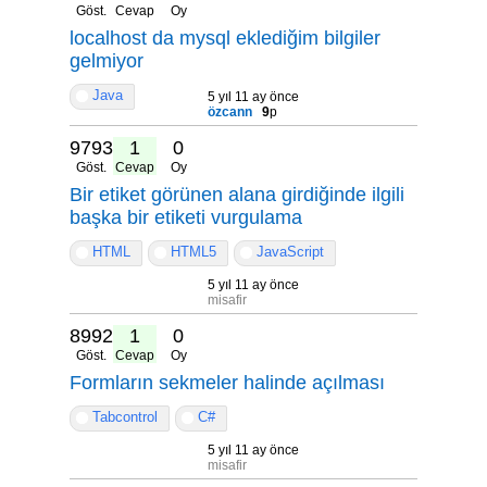
Göst.
Cevap
Oy
localhost da mysql eklediğim bilgiler
gelmiyor
Java
5 yıl 11 ay önce
özcann
9
p
9793
1
0
Göst.
Cevap
Oy
Bir etiket görünen alana girdiğinde ilgili
başka bir etiketi vurgulama
HTML
HTML5
JavaScript
5 yıl 11 ay önce
misafir
8992
1
0
Göst.
Cevap
Oy
Formların sekmeler halinde açılması
Tabcontrol
C#
5 yıl 11 ay önce
misafir