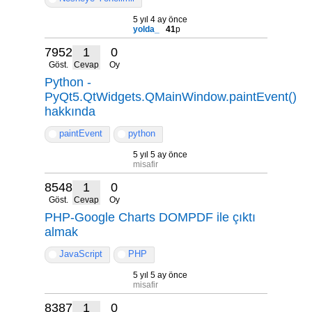
5 yıl 4 ay önce
yolda_
41
p
7952
1
0
Göst.
Cevap
Oy
Python -
PyQt5.QtWidgets.QMainWindow.paintEvent()
hakkında
paintEvent
python
5 yıl 5 ay önce
misafir
8548
1
0
Göst.
Cevap
Oy
PHP-Google Charts DOMPDF ile çıktı
almak
JavaScript
PHP
5 yıl 5 ay önce
misafir
8387
1
0