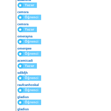
Yazar
cemsra
Öğrenci
cemsra
Yazar
omerayna
Öğrenci
omerqwe
Öğrenci
acemicadi
Yazar
sdlkfjh
Öğrenci
raufcanhoskal
Öğrenci
gladius
Öğrenci
gladius