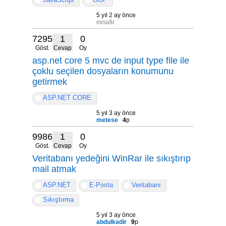
5 yıl 2 ay önce
misafir
7295
1
0
Göst.
Cevap
Oy
asp.net core 5 mvc de input type file ile
çoklu seçilen dosyaların konumunu
getirmek
ASP.NET CORE
5 yıl 3 ay önce
metese
4
p
9986
1
0
Göst.
Cevap
Oy
Veritabanı yedeğini WinRar ile sıkıştırıp
mail atmak
ASP.NET
E-Posta
Veritabanı
Sıkıştırma
5 yıl 3 ay önce
abdulkadir
9
p