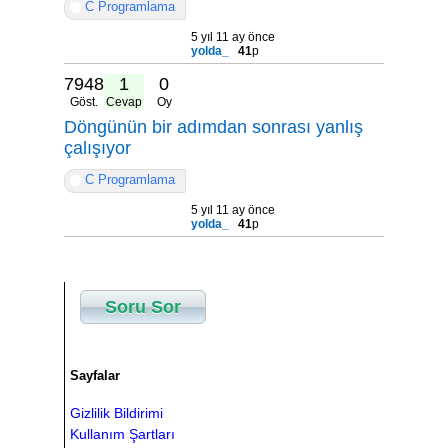
C Programlama
5 yıl 11 ay önce
yolda_
41
p
7948
1
0
Göst.
Cevap
Oy
Döngünün bir adımdan sonrası yanlış
çalışıyor
C Programlama
5 yıl 11 ay önce
yolda_
41
p
Soru Sor
Sayfalar
Gizlilik Bildirimi
Kullanım Şartları