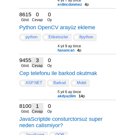
4 yıl 7 ay önce
erdincdonmez
4
p
8615
0
0
Göst.
Cevap
Oy
Python OpenCV arayüz ekleme
python
Etiketsizler
#python
4 yıl 9 ay önce
hasancan
4
p
9455
3
0
Göst.
Cevap
Oy
Cep telefonu ile barkod okutmak
ASP.NET
Barkod
Mobil
5 yıl 6 ay önce
akdyazilim
14
p
8100
1
0
Göst.
Cevap
Oy
JavaScriptde consturctorsuz super
neden calismiyor?
JavaScript
OOP