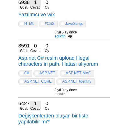
6938
1
0
Göst.
Cevap
Oy
Yazılımcı ve wix
HTML
#CSS
JavaScript
3 yıl 5 ay önce
sdlkfjh
4
p
8591
0
0
Göst.
Cevap
Oy
Asp.net C# resim upload Illegal
characters in path. Hatası alıyorum
C#
ASP.NET
ASP.NET MVC
ASP.NET CORE
ASP.NET Identity
3 yıl 9 ay önce
misafir
6427
1
0
Göst.
Cevap
Oy
Değişkenlerden oluşan bir liste
yapılabilir mi?