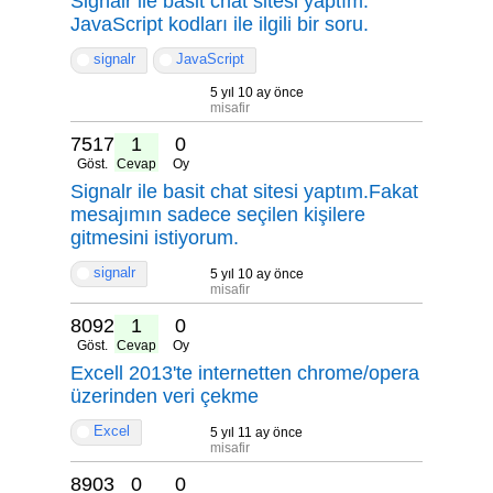
Signalr ile basit chat sitesi yaptım.
JavaScript kodları ile ilgili bir soru.
signalr
JavaScript
5 yıl 10 ay önce
misafir
7517
1
0
Göst.
Cevap
Oy
Signalr ile basit chat sitesi yaptım.Fakat
mesajımın sadece seçilen kişilere
gitmesini istiyorum.
signalr
5 yıl 10 ay önce
misafir
8092
1
0
Göst.
Cevap
Oy
Excell 2013'te internetten chrome/opera
üzerinden veri çekme
Excel
5 yıl 11 ay önce
misafir
8903
0
0