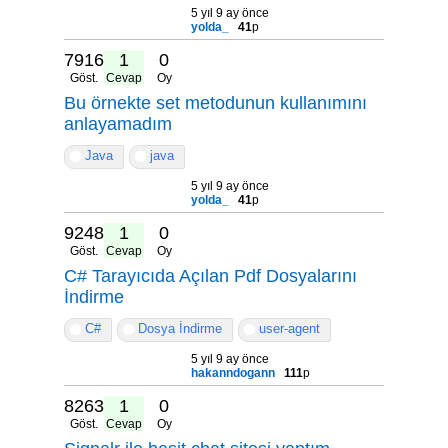
5 yıl 9 ay önce
yolda_
41
p
7916
1
0
Göst.
Cevap
Oy
Bu örnekte set metodunun kullanımını
anlayamadım
Java
java
5 yıl 9 ay önce
yolda_
41
p
9248
1
0
Göst.
Cevap
Oy
C# Tarayıcıda Açılan Pdf Dosyalarını
İndirme
C#
Dosya İndirme
user-agent
5 yıl 9 ay önce
hakanndogann
111
p
8263
1
0
Göst.
Cevap
Oy