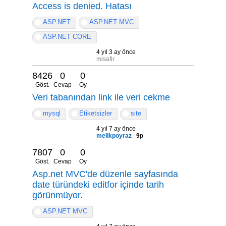
Access is denied. Hatası
ASP.NET
ASP.NET MVC
ASP.NET CORE
4 yıl 3 ay önce
misafir
8426
0
0
Göst.
Cevap
Oy
Veri tabanından link ile veri cekme
mysql
Etiketsizler
site
4 yıl 7 ay önce
melikpoyraz
9
p
7807
0
0
Göst.
Cevap
Oy
Asp.net MVC'de düzenle sayfasında
date türündeki editfor içinde tarih
görünmüyor.
ASP.NET MVC