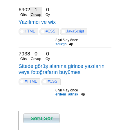
6902
1
0
Göst.
Cevap
Oy
Yazılımcı ve wix
HTML
#CSS
JavaScript
3 yıl 5 ay önce
sdlkfjh
4
p
7938
0
0
Göst.
Cevap
Oy
Sitede görüş alanına girince yazıların
veya fotoğrafarın büyümesi
#HTML
#CSS
6 yıl 4 ay önce
erdem_altnsk
4
p
Soru Sor