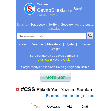
Yazılım.
Beta!
CevapSitesi
.com
Çözüm Noktası
Bu siteyi
Facebook
,
Twitter
,
Google+
veya
e-posta
ile paylaşın.
|
Sorular
|
Makaleler
|
Üyeler
|
Etiketler
|
İletişim
Soru sormak ya da cevap vermek için;
giriş yapın
veya
üye olun
.
Sosyal medya hesaplarınızla da giriş yapabilirsiniz.
Soru Sor
#CSS
Etiketli Yeni Yazılım Soruları
Bu etiketin makalelerini göster »»
Yeni
Cevapsız
Aktif
Tümü