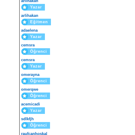
arlihakan
Yazar
arlihakan
Eğitmen
adaelena
Yazar
cemsra
Öğrenci
cemsra
Yazar
omerayna
Öğrenci
omerqwe
Öğrenci
acemicadi
Yazar
sdlkfjh
Öğrenci
raufcanhoskal