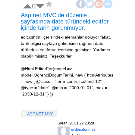
0
Asp.net MVC'de düzenle
sayfasında date türündeki editfor
içinde tarih görünmüyor.
edit.cshtml içerisindeki elemanlar doluyor fakat,
tarih bilgisi sayfaya gelmesine rağmen date
türündeki editforun içerisine gelmiyor. Yardımcı
olabilir misiniz. Teşekkürler.
@Html.EditorFor(model =>
model.OgrenciDogumTarihi, new { htmlAttributes
= new { @class = "form-control col-md-12",
@type = "date", @min = "2000-01-01", max =
"2030-12-31" } })
ASP.NET MVC
Soran: 20.01.22 23:28
erdincdonmez