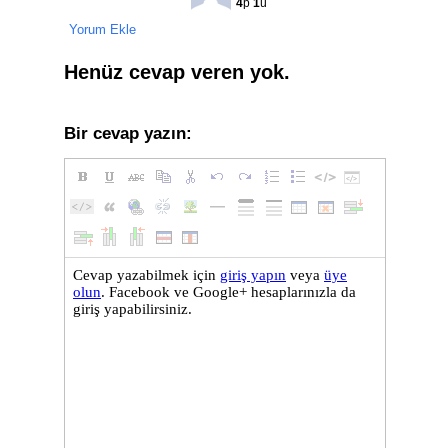
4
p
1
ü
Yorum Ekle
Henüz cevap veren yok.
Bir cevap yazın: