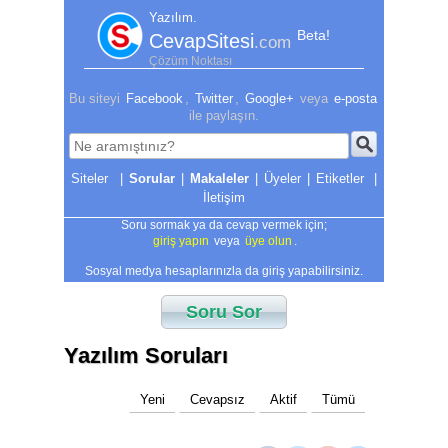
Yazılım.
Beta!
CevapSitesi
.com
Çözüm Noktası
Bu siteyi
Facebook
,
Twitter
,
Google+
veya
e-posta
ile paylaşın.
|
Sorular
|
Makaleler
|
Üyeler
|
Etiketler
|
İletişim
Soru sormak ya da cevap vermek için;
giriş yapın
veya
üye olun
.
Sosyal medya hesaplarınızla da giriş yapabilirsiniz.
Soru Sor
Yazılım Soruları
Yeni
Cevapsız
Aktif
Tümü