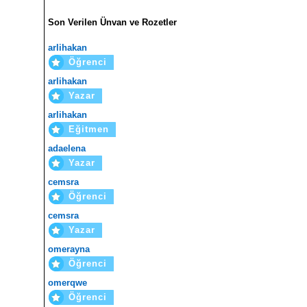
Son Verilen Ünvan ve Rozetler
arlihakan
Öğrenci
arlihakan
Yazar
arlihakan
Eğitmen
adaelena
Yazar
cemsra
Öğrenci
cemsra
Yazar
omerayna
Öğrenci
omerqwe
Öğrenci