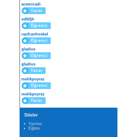
acemicadi
Yazar
sdlkfjh
Öğrenci
raufcanhoskal
Öğrenci
gladius
Öğrenci
gladius
Yazar
melikpoyraz
Öğrenci
melikpoyraz
Yazar
Siteler
Yazılım
Eğitim