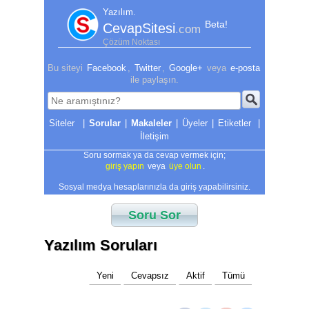
Yazılım.
Beta!
CevapSitesi
.com
Çözüm Noktası
Bu siteyi
Facebook
,
Twitter
,
Google+
veya
e-posta
ile paylaşın.
|
Sorular
|
Makaleler
|
Üyeler
|
Etiketler
|
İletişim
Soru sormak ya da cevap vermek için;
giriş yapın
veya
üye olun
.
Sosyal medya hesaplarınızla da giriş yapabilirsiniz.
Soru Sor
Yazılım Soruları
Yeni
Cevapsız
Aktif
Tümü