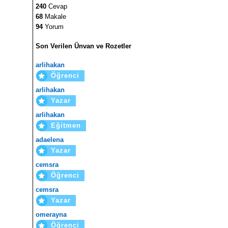
240
Cevap
68
Makale
94
Yorum
Son Verilen Ünvan ve Rozetler
arlihakan
Öğrenci
arlihakan
Yazar
arlihakan
Eğitmen
adaelena
Yazar
cemsra
Öğrenci
cemsra
Yazar
omerayna
Öğrenci