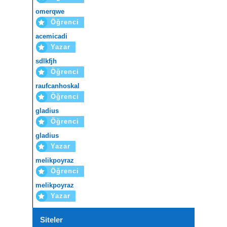
omerqwe
Öğrenci
acemicadi
Yazar
sdlkfjh
Öğrenci
raufcanhoskal
Öğrenci
gladius
Öğrenci
gladius
Yazar
melikpoyraz
Öğrenci
melikpoyraz
Yazar
Siteler