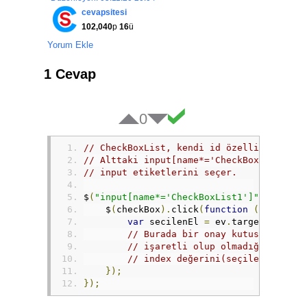
            $
(
'#message'
).
focus
();
cevapsitesi
            $
.
connection
.
hub
.
start
().
don
102,040
p
16
ü
                $
(
'#sendmessage'
).
click
(
Yorum Ekle
                    chat
.
server
.
send
(
$
(
'
                    $
(
'#message'
).
val
(
''
});
1 Cevap
});
});
</script>
0
</html>
// CheckBoxList, kendi id özelliğini taş
// Alttaki input[name*='CheckBoxList1'] 
// input etiketlerini seçer.
$
(
"input[name*='CheckBoxList1']"
).
each
(
f
    $
(
checkBox
).
click
(
function
(
ev
)
{
var
 secilenEl 
=
 ev
.
target
;
// Burada bir onay kutusu seçild
// işaretli olup olmadığını (sec
// index değerini(seçilen eleman
});
});