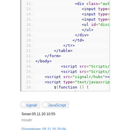
<div
class
=
"auto-style4
<input
type
=
"text"
i
<input
type
=
"button"
<input
type
=
"hidden"
<ul
id
=
"discussion"
>
</ul>
</div>
</td>
</tr>
</table>
</form>
</body>
<script
src
=
"Scripts/jquery-1
<script
src
=
"Scripts/jquery.s
<script
src
=
"signalr/hubs"
></script>
<script
type
=
"text/javascript"
>
        $
(
function
()
{
var
 chat 
=
 $
.
connection
.
chat
            chat
.
client
.
broadcastMessage
var
 encodedName 
=
 $
(
'<di
signalr
JavaScript
var
 encodedMsg 
=
 $
(
'<div
                $
(
'#discussion'
).
append
(
Soran:05.11.20 10:55
+
'</strong>:&nbsp;&
misafir
};
            $
(
'#displayname'
).
val
(
'<%=Ni
Düzenleyen: 05.11.20 20:04