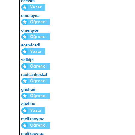
cemsra
Yazar
omerayna
Öğrenci
omerqwe
Öğrenci
acemicadi
Yazar
sdlkfjh
Öğrenci
raufcanhoskal
Öğrenci
gladius
Öğrenci
gladius
Yazar
melikpoyraz
Öğrenci
melikpoyraz