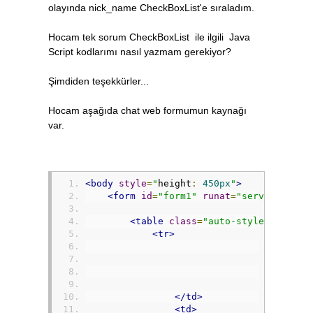
olayında nick_name CheckBoxList'e sıraladım.
Hocam tek sorum CheckBoxList ile ilgili Java
Script kodlarımı nasıl yazmam gerekiyor?
Şimdiden teşekkürler...
Hocam aşağıda chat web formumun kaynağı
var.
<body
style
=
"
height
:
450px
"
>
<form
id
=
"form1"
runat
=
"server"
clas
<table
class
=
"auto-style2"
>
<tr>
<td
clas
<asp
</as
<br
</td>
<td>