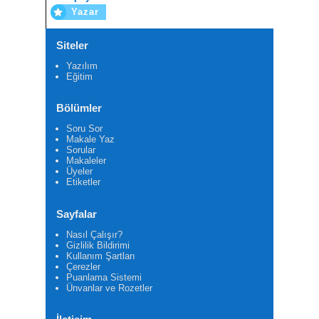
Yazar
Siteler
Yazılım
Eğitim
Bölümler
Soru Sor
Makale Yaz
Sorular
Makaleler
Üyeler
Etiketler
Sayfalar
Nasıl Çalışır?
Gizlilik Bildirimi
Kullanım Şartları
Çerezler
Puanlama Sistemi
Ünvanlar ve Rozetler