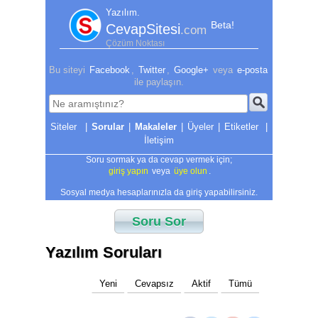
Yazılım.
Beta!
CevapSitesi
.com
Çözüm Noktası
Bu siteyi
Facebook
,
Twitter
,
Google+
veya
e-posta
ile paylaşın.
|
Sorular
|
Makaleler
|
Üyeler
|
Etiketler
|
İletişim
Soru sormak ya da cevap vermek için;
giriş yapın
veya
üye olun
.
Sosyal medya hesaplarınızla da giriş yapabilirsiniz.
Soru Sor
Yazılım Soruları
Yeni
Cevapsız
Aktif
Tümü