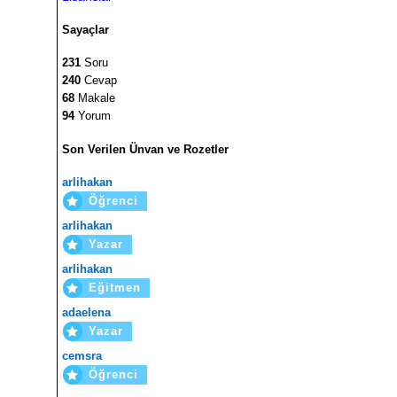
Sayaçlar
231
Soru
240
Cevap
68
Makale
94
Yorum
Son Verilen Ünvan ve Rozetler
arlihakan
Öğrenci
arlihakan
Yazar
arlihakan
Eğitmen
adaelena
Yazar
cemsra
Öğrenci