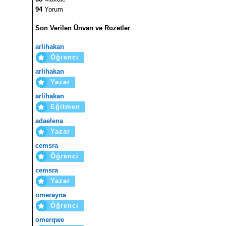
94
Yorum
Son Verilen Ünvan ve Rozetler
arlihakan
Öğrenci
arlihakan
Yazar
arlihakan
Eğitmen
adaelena
Yazar
cemsra
Öğrenci
cemsra
Yazar
omerayna
Öğrenci
omerqwe