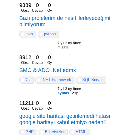
9389
0
0
Göst.
Cevap
Oy
Bazı projelerim de nasıl ilerleyeceğimi
bilmiyorum..
java
python
7 yıl 2 ay önce
misafir
8912
0
0
Göst.
Cevap
Oy
SMO & ADO .Net edmx
C#
.NET Framework
SQL Server
7 yıl 3 ay önce
syntax
21
p
11211
0
0
Göst.
Cevap
Oy
google site haritası getirilemedi hatası
google haritayı kabul etmiyo neden?
PHP
Etiketsizler
HTML