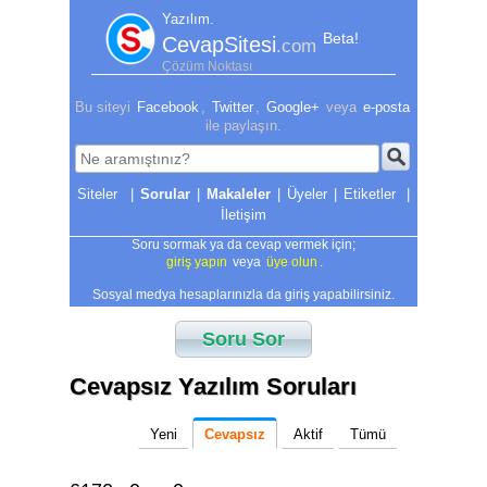
Yazılım.
Beta!
CevapSitesi
.com
Çözüm Noktası
Bu siteyi
Facebook
,
Twitter
,
Google+
veya
e-posta
ile paylaşın.
|
Sorular
|
Makaleler
|
Üyeler
|
Etiketler
|
İletişim
Soru sormak ya da cevap vermek için;
giriş yapın
veya
üye olun
.
Sosyal medya hesaplarınızla da giriş yapabilirsiniz.
Soru Sor
Cevapsız Yazılım Soruları
Yeni
Cevapsız
Aktif
Tümü