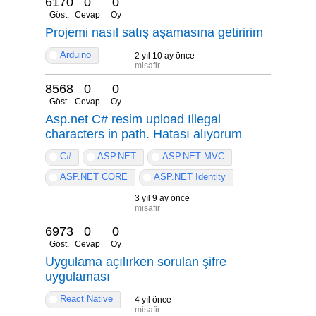
6170
0
0
Göst.
Cevap
Oy
Projemi nasıl satış aşamasına getiririm
Arduino
2 yıl 10 ay önce
misafir
8568
0
0
Göst.
Cevap
Oy
Asp.net C# resim upload Illegal
characters in path. Hatası alıyorum
C#
ASP.NET
ASP.NET MVC
ASP.NET CORE
ASP.NET Identity
3 yıl 9 ay önce
misafir
6973
0
0
Göst.
Cevap
Oy
Uygulama açılırken sorulan şifre
uygulaması
React Native
4 yıl önce
misafir