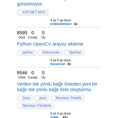
görünmüyor.
ASP.NET MVC
4 yıl 7 ay önce
erdincdonmez
4
p
8595
0
0
Göst.
Cevap
Oy
Python OpenCV arayüz ekleme
python
Etiketsizler
#python
4 yıl 9 ay önce
hasancan
4
p
9546
0
0
Göst.
Cevap
Oy
Verilen tek yönlü bağlı listeden yeni bir
bağlı tek yönlü bağlı liste oluşturma
Java
java
Nesneye Yönelik
Nesneye Yönelimli
5 yıl 4 ay önce
yolda_
41
p