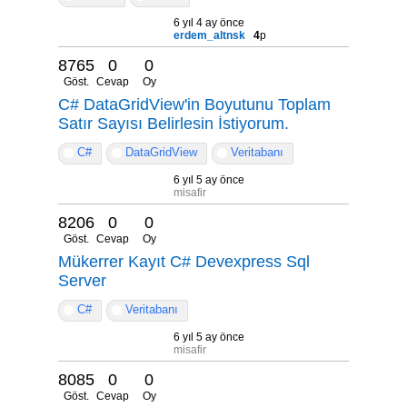
6 yıl 4 ay önce
erdem_altnsk
4
p
8765
0
0
Göst.
Cevap
Oy
C# DataGridView'in Boyutunu Toplam
Satır Sayısı Belirlesin İstiyorum.
C#
DataGridView
Veritabanı
6 yıl 5 ay önce
misafir
8206
0
0
Göst.
Cevap
Oy
Mükerrer Kayıt C# Devexpress Sql
Server
C#
Veritabanı
6 yıl 5 ay önce
misafir
8085
0
0
Göst.
Cevap
Oy