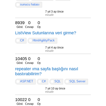
sunucu hatası
7 yıl 3 ay önce
misafir
8939
0
0
Göst.
Cevap
Oy
ListView Sutunlarına veri girme?
C#
HtmlAgilityPack
7 yıl 4 ay önce
misafir
10405
0
0
Göst.
Cevap
Oy
repeater ıma sayfa başlığını nasıl
bastırabilirim?
ASP.NET
C#
SQL
SQL Server
7 yıl 10 ay önce
misafir
10022
0
0
Göst.
Cevap
Oy