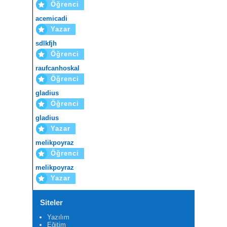
Öğrenci
acemicadi
Yazar
sdlkfjh
Öğrenci
raufcanhoskal
Öğrenci
gladius
Öğrenci
gladius
Yazar
melikpoyraz
Öğrenci
melikpoyraz
Yazar
Siteler
Yazılım
Eğitim