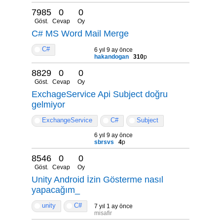
7985
0
0
Göst.
Cevap
Oy
C# MS Word Mail Merge
C#
6 yıl 9 ay önce
hakandogan
310
p
8829
0
0
Göst.
Cevap
Oy
ExchageService Api Subject doğru
gelmiyor
ExchangeService
C#
Subject
6 yıl 9 ay önce
sbrsvs
4
p
8546
0
0
Göst.
Cevap
Oy
Unity Android İzin Gösterme nasıl
yapacağım_
unity
C#
7 yıl 1 ay önce
misafir