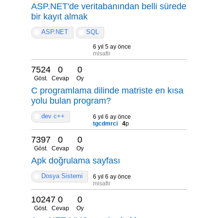
ASP.NET'de veritabanından belli sürede
bir kayıt almak
ASP.NET
SQL
6 yıl 5 ay önce
misafir
7524
0
0
Göst.
Cevap
Oy
C programlama dilinde matriste en kısa
yolu bulan program?
dev c++
6 yıl 6 ay önce
tgcdmrci
4
p
7397
0
0
Göst.
Cevap
Oy
Apk doğrulama sayfası
Dosya Sistemi
6 yıl 6 ay önce
misafir
10247
0
0
Göst.
Cevap
Oy