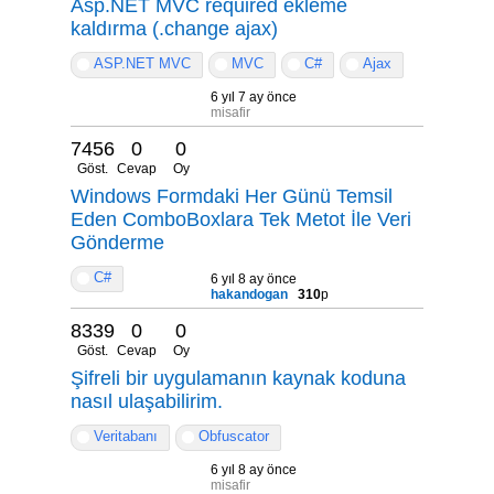
Asp.NET MVC required ekleme
kaldırma (.change ajax)
ASP.NET MVC
MVC
C#
Ajax
6 yıl 7 ay önce
misafir
7456
0
0
Göst.
Cevap
Oy
Windows Formdaki Her Günü Temsil
Eden ComboBoxlara Tek Metot İle Veri
Gönderme
C#
6 yıl 8 ay önce
hakandogan
310
p
8339
0
0
Göst.
Cevap
Oy
Şifreli bir uygulamanın kaynak koduna
nasıl ulaşabilirim.
Veritabanı
Obfuscator
6 yıl 8 ay önce
misafir