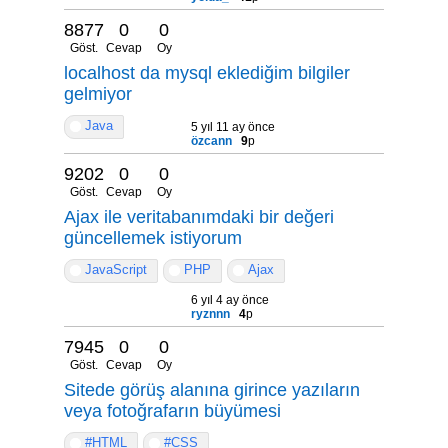
8877
0
0
Göst.
Cevap
Oy
localhost da mysql eklediğim bilgiler
gelmiyor
Java
5 yıl 11 ay önce
özcann
9
p
9202
0
0
Göst.
Cevap
Oy
Ajax ile veritabanımdaki bir değeri
güncellemek istiyorum
JavaScript
PHP
Ajax
6 yıl 4 ay önce
ryznnn
4
p
7945
0
0
Göst.
Cevap
Oy
Sitede görüş alanına girince yazıların
veya fotoğrafarın büyümesi
#HTML
#CSS