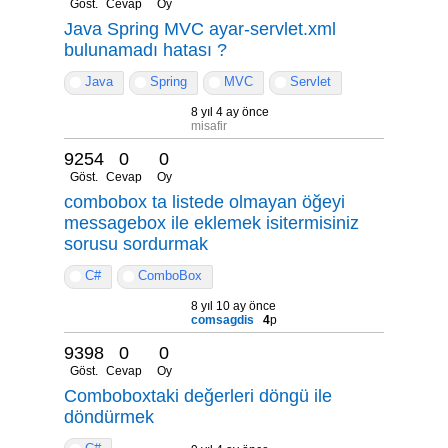
Göst.
Cevap
Oy
Java Spring MVC ayar-servlet.xml
bulunamadı hatası ?
Java
Spring
MVC
Servlet
8 yıl 4 ay önce
misafir
9254
0
0
Göst.
Cevap
Oy
combobox ta listede olmayan öğeyi
messagebox ile eklemek isitermisiniz
sorusu sordurmak
C#
ComboBox
8 yıl 10 ay önce
comsagdis
4
p
9398
0
0
Göst.
Cevap
Oy
Comboboxtaki değerleri döngü ile
döndürmek