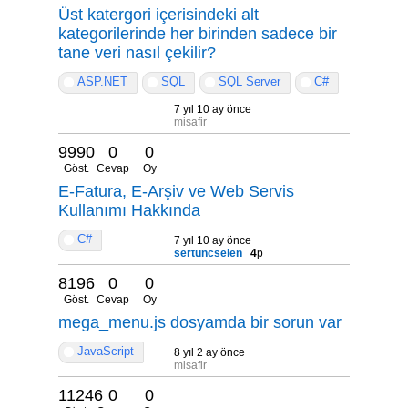
Üst katergori içerisindeki alt
kategorilerinde her birinden sadece bir
tane veri nasıl çekilir?
ASP.NET
SQL
SQL Server
C#
7 yıl 10 ay önce
misafir
9990
0
0
Göst.
Cevap
Oy
E-Fatura, E-Arşiv ve Web Servis
Kullanımı Hakkında
C#
7 yıl 10 ay önce
sertuncselen
4
p
8196
0
0
Göst.
Cevap
Oy
mega_menu.js dosyamda bir sorun var
JavaScript
8 yıl 2 ay önce
misafir
11246
0
0