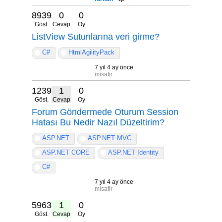
8939
0
0
Göst.
Cevap
Oy
ListView Sutunlarına veri girme?
C#
HtmlAgilityPack
7 yıl 4 ay önce
misafir
12397
1
0
Göst.
Cevap
Oy
Forum Göndermede Oturum Session
Hatası Bu Nedir Nazıl Düzeltirim?
ASP.NET
ASP.NET MVC
ASP.NET CORE
ASP.NET Identity
C#
7 yıl 4 ay önce
misafir
5963
1
0
Göst.
Cevap
Oy