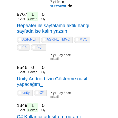
7 yıl önce
erayyaren
4
p
9767
1
0
Göst.
Cevap
Oy
Repeater ile sayfalama aktik hangi
sayfada ise kalın yazsın
ASP.NET
ASP.NET MVC
MVC
C#
SQL
7 yıl 1 ay önce
misafir
8546
0
0
Göst.
Cevap
Oy
Unity Android İzin Gösterme nasıl
yapacağım_
unity
C#
7 yıl 1 ay önce
misafir
13490
1
0
Göst.
Cevap
Oy
C# Kullanıcı adı şifre programı