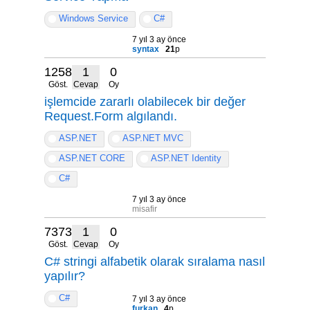
Windows Service
C#
7 yıl 3 ay önce
syntax
21
p
12580
1
0
Göst.
Cevap
Oy
işlemcide zararlı olabilecek bir değer
Request.Form algılandı.
ASP.NET
ASP.NET MVC
ASP.NET CORE
ASP.NET Identity
C#
7 yıl 3 ay önce
misafir
7373
1
0
Göst.
Cevap
Oy
C# stringi alfabetik olarak sıralama nasıl
yapılır?
C#
7 yıl 3 ay önce
furkan
4
p