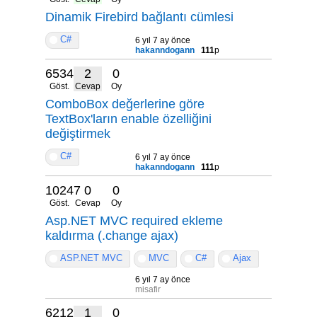
Dinamik Firebird bağlantı cümlesi
C#
6 yıl 7 ay önce
hakanndogann
111
p
6534
2
0
Göst.
Cevap
Oy
ComboBox değerlerine göre
TextBox'ların enable özelliğini
değiştirmek
C#
6 yıl 7 ay önce
hakanndogann
111
p
10247
0
0
Göst.
Cevap
Oy
Asp.NET MVC required ekleme
kaldırma (.change ajax)
ASP.NET MVC
MVC
C#
Ajax
6 yıl 7 ay önce
misafir
6212
1
0