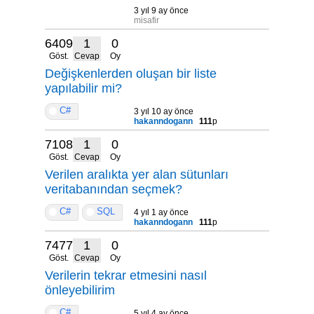
3 yıl 9 ay önce
misafir
6409
1
0
Göst.
Cevap
Oy
Değişkenlerden oluşan bir liste
yapılabilir mi?
C#
3 yıl 10 ay önce
hakanndogann
111
p
7108
1
0
Göst.
Cevap
Oy
Verilen aralıkta yer alan sütunları
veritabanından seçmek?
C#
SQL
4 yıl 1 ay önce
hakanndogann
111
p
7477
1
0
Göst.
Cevap
Oy
Verilerin tekrar etmesini nasıl
önleyebilirim
C#
5 yıl 4 ay önce