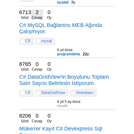
byabid
7
p
6713
2
0
Göst.
Cevap
Oy
C# MySQL Bağlantısı MEB Ağında
Çalışmıyor.
C#
mysql
6 yıl önce
programdeha
22
p
8765
0
0
Göst.
Cevap
Oy
C# DataGridView'in Boyutunu Toplam
Satır Sayısı Belirlesin İstiyorum.
C#
DataGridView
Veritabanı
6 yıl 5 ay önce
misafir
8206
0
0
Göst.
Cevap
Oy
Mükerrer Kayıt C# Devexpress Sql