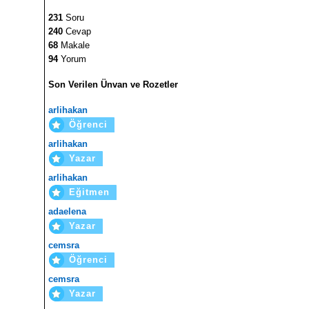
231
Soru
240
Cevap
68
Makale
94
Yorum
Son Verilen Ünvan ve Rozetler
arlihakan
Öğrenci
arlihakan
Yazar
arlihakan
Eğitmen
adaelena
Yazar
cemsra
Öğrenci
cemsra
Yazar