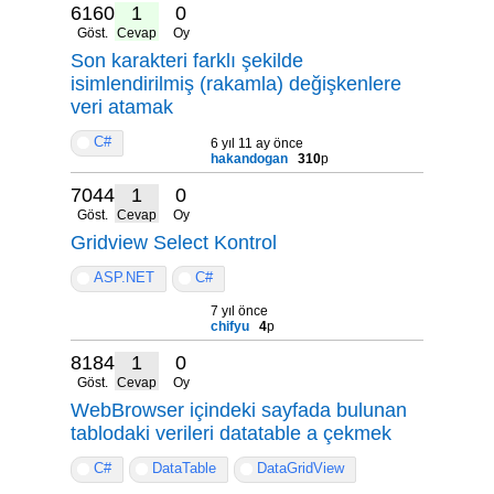
6160
1
0
Göst.
Cevap
Oy
Son karakteri farklı şekilde
isimlendirilmiş (rakamla) değişkenlere
veri atamak
C#
6 yıl 11 ay önce
hakandogan
310
p
7044
1
0
Göst.
Cevap
Oy
Gridview Select Kontrol
ASP.NET
C#
7 yıl önce
chifyu
4
p
8184
1
0
Göst.
Cevap
Oy
WebBrowser içindeki sayfada bulunan
tablodaki verileri datatable a çekmek
C#
DataTable
DataGridView