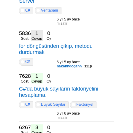
Server
C#
Veritabanı
6 yıl 5 ay önce
misafir
5836
1
0
Göst.
Cevap
Oy
for döngüsünden çıkıp, metodu
durdurmak
C#
6 yıl 5 ay önce
hakanndogann
111
p
7628
1
0
Göst.
Cevap
Oy
C#'da büyük sayıların faktöriyelini
hesaplama.
C#
Büyük Sayılar
Faktöriyel
6 yıl 6 ay önce
misafir
6267
3
0
Göst.
Cevap
Oy