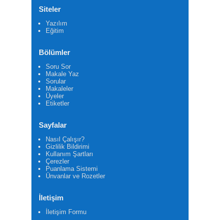
Siteler
Yazılım
Eğitim
Bölümler
Soru Sor
Makale Yaz
Sorular
Makaleler
Üyeler
Etiketler
Sayfalar
Nasıl Çalışır?
Gizlilik Bildirimi
Kullanım Şartları
Çerezler
Puanlama Sistemi
Ünvanlar ve Rozetler
İletişim
İletişim Formu