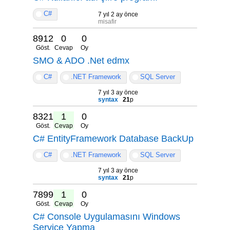
C#
7 yıl 2 ay önce
misafir
8912
0
0
Göst.
Cevap
Oy
SMO & ADO .Net edmx
C#
.NET Framework
SQL Server
7 yıl 3 ay önce
syntax
21
p
8321
1
0
Göst.
Cevap
Oy
C# EntityFramework Database BackUp
C#
.NET Framework
SQL Server
7 yıl 3 ay önce
syntax
21
p
7899
1
0
Göst.
Cevap
Oy
C# Console Uygulamasını Windows
Service Yapma