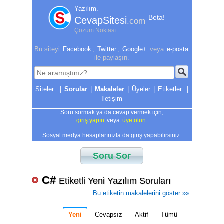
Yazılım.
Beta!
CevapSitesi
.com
Çözüm Noktası
Bu siteyi
Facebook
,
Twitter
,
Google+
veya
e-posta
ile paylaşın.
|
Sorular
|
Makaleler
|
Üyeler
|
Etiketler
|
İletişim
Soru sormak ya da cevap vermek için;
giriş yapın
veya
üye olun
.
Sosyal medya hesaplarınızla da giriş yapabilirsiniz.
Soru Sor
C#
Etiketli Yeni Yazılım Soruları
Bu etiketin makalelerini göster »»
Yeni
Cevapsız
Aktif
Tümü