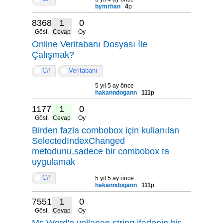
bymrhan
4
p
8368
1
0
Göst.
Cevap
Oy
Online Veritabanı Dosyası İle
Çalışmak?
C#
Veritabanı
5 yıl 5 ay önce
hakanndogann
111
p
11779
1
0
Göst.
Cevap
Oy
Birden fazla combobox için kullanılan
SelectedIndexChanged
metodunu,sadece bir combobox ta
uygulamak
C#
5 yıl 5 ay önce
hakanndogann
111
p
7551
1
0
Göst.
Cevap
Oy
Ms Word'e yollanan string ifadenin bir