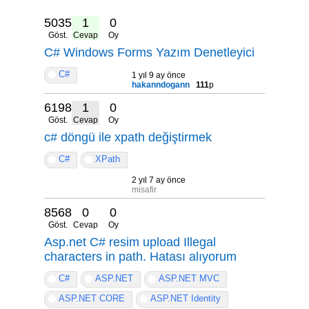
5035
1
0
Göst.
Cevap
Oy
C# Windows Forms Yazım Denetleyici
C#
1 yıl 9 ay önce
hakanndogann
111
p
6198
1
0
Göst.
Cevap
Oy
c# döngü ile xpath değiştirmek
C#
XPath
2 yıl 7 ay önce
misafir
8568
0
0
Göst.
Cevap
Oy
Asp.net C# resim upload Illegal
characters in path. Hatası alıyorum
C#
ASP.NET
ASP.NET MVC
ASP.NET CORE
ASP.NET Identity