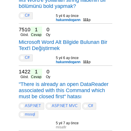
bölümünü bold yapmak?
C#
5 yıl 6 ay önce
hakanndogann
111
p
7510
1
0
Göst.
Cevap
Oy
Microsoft Word Alt Bilgide Bulunan Bir
Text'i Değiştirmek
C#
5 yıl 6 ay önce
hakanndogann
111
p
14222
1
0
Göst.
Cevap
Oy
"There is already an open DataReader
associated with this Command which
must be closed first" hatası
ASP.NET
ASP.NET MVC
C#
mssql
5 yıl 7 ay önce
misafir