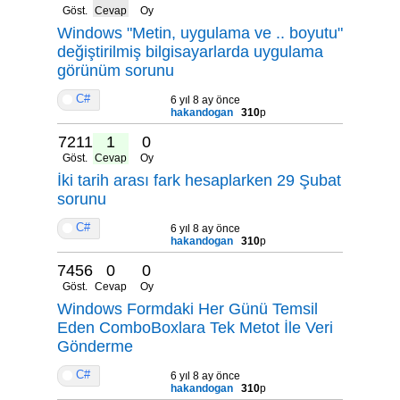
Göst.
Cevap
Oy
Windows "Metin, uygulama ve .. boyutu"
değiştirilmiş bilgisayarlarda uygulama
görünüm sorunu
C#
6 yıl 8 ay önce
hakandogan
310
p
7211
1
0
Göst.
Cevap
Oy
İki tarih arası fark hesaplarken 29 Şubat
sorunu
C#
6 yıl 8 ay önce
hakandogan
310
p
7456
0
0
Göst.
Cevap
Oy
Windows Formdaki Her Günü Temsil
Eden ComboBoxlara Tek Metot İle Veri
Gönderme
C#
6 yıl 8 ay önce
hakandogan
310
p