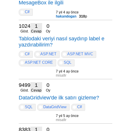
MesageBox ile ilgili
C#
7 yıl 4 ay önce
hakandogan
310
p
10242
1
0
Göst.
Cevap
Oy
Tablodaki veriyi nasıl saydırıp label e
yazdırabilirim?
C#
ASP.NET
ASP.NET MVC
ASP.NET CORE
SQL
7 yıl 4 ay önce
misafir
9499
1
0
Göst.
Cevap
Oy
DataGridview'de ilk satırı gizleme?
SQL
DataGridView
C#
7 yıl 5 ay önce
misafir
8383
1
0