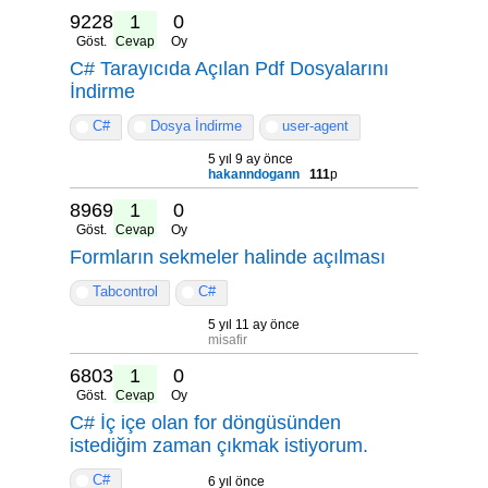
9228
1
0
Göst.
Cevap
Oy
C# Tarayıcıda Açılan Pdf Dosyalarını
İndirme
C#
Dosya İndirme
user-agent
5 yıl 9 ay önce
hakanndogann
111
p
8969
1
0
Göst.
Cevap
Oy
Formların sekmeler halinde açılması
Tabcontrol
C#
5 yıl 11 ay önce
misafir
6803
1
0
Göst.
Cevap
Oy
C# İç içe olan for döngüsünden
istediğim zaman çıkmak istiyorum.
C#
6 yıl önce