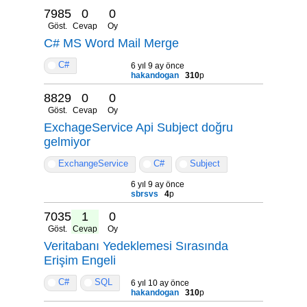
7985
0
0
Göst.
Cevap
Oy
C# MS Word Mail Merge
C#
6 yıl 9 ay önce
hakandogan
310
p
8829
0
0
Göst.
Cevap
Oy
ExchageService Api Subject doğru
gelmiyor
ExchangeService
C#
Subject
6 yıl 9 ay önce
sbrsvs
4
p
7035
1
0
Göst.
Cevap
Oy
Veritabanı Yedeklemesi Sırasında
Erişim Engeli
C#
SQL
6 yıl 10 ay önce
hakandogan
310
p