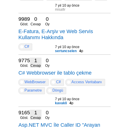
7 yıl 10 ay önce
misafir
9989
0
0
Göst.
Cevap
Oy
E-Fatura, E-Arşiv ve Web Servis
Kullanımı Hakkında
C#
7 yıl 10 ay önce
sertuncselen
4
p
9775
1
0
Göst.
Cevap
Oy
C# Webbrowser ile tablo çekme
WebBrowser
C#
Access Veritabanı
Parametre
Döngü
7 yıl 10 ay önce
kavakli
4
p
9165
1
0
Göst.
Cevap
Oy
Asp.NET MVC İle Caller ID "Arayan