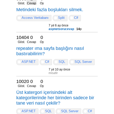
Göst.
Cevap
Oy
Metindeki fazla boşlukları silmek.
Access Veritabanı
Split
C#
7 yıl 6 ay önce
aspnetsorucevap
14
p
10404
0
0
Göst.
Cevap
Oy
repeater ıma sayfa başlığını nasıl
bastırabilirim?
ASP.NET
C#
SQL
SQL Server
7 yıl 10 ay önce
misafir
10020
0
0
Göst.
Cevap
Oy
Üst katergori içerisindeki alt
kategorilerinde her birinden sadece bir
tane veri nasıl çekilir?
ASP.NET
SQL
SQL Server
C#