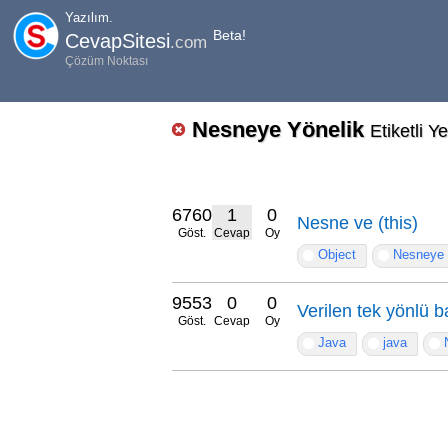
Yazılım.
Beta!
CevapSitesi
.com
Çözüm Noktası
Nesneye Yönelik
Etiketli Y
6760
1
0
Nesne ve (this)
Göst.
Cevap
Oy
Object
Nesneye 
9553
0
0
Verilen tek yönlü ba
Göst.
Cevap
Oy
Java
java