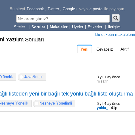
Bu siteyi
Facebook
,
Twitter
,
Google+
veya
e-posta
ile paylaşın.
|
Sorular
|
Makaleler
|
Üyeler
|
Etiketler
|
İletişim
Bu etiketin makalelerin
eni Yazılım Soruları
Yeni
Cevapsız
Aktif
Yönelik
JavaScript
3 yıl 1 ay önce
misafir
ğlı listeden yeni bir bağlı tek yönlü bağlı liste oluşturma
Nesneye Yönelik
Nesneye Yönelimli
5 yıl 4 ay önce
yolda_
41
p