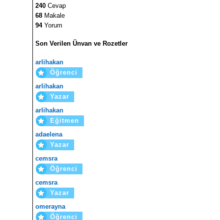
240
Cevap
68
Makale
94
Yorum
Son Verilen Ünvan ve Rozetler
arlihakan
Öğrenci
arlihakan
Yazar
arlihakan
Eğitmen
adaelena
Yazar
cemsra
Öğrenci
cemsra
Yazar
omerayna
Öğrenci