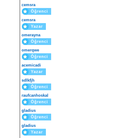
cemsra
Öğrenci
cemsra
Yazar
omerayna
Öğrenci
omerqwe
Öğrenci
acemicadi
Yazar
sdlkfjh
Öğrenci
raufcanhoskal
Öğrenci
gladius
Öğrenci
gladius
Yazar