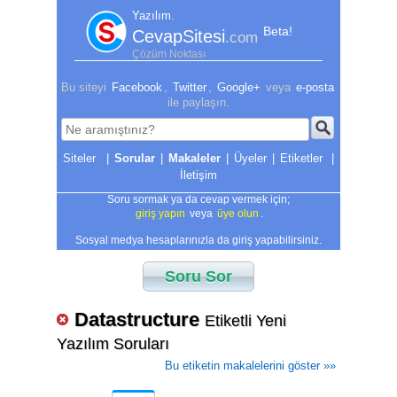
Yazılım.
Beta!
CevapSitesi
.com
Çözüm Noktası
Bu siteyi
Facebook
,
Twitter
,
Google+
veya
e-posta
ile paylaşın.
|
Sorular
|
Makaleler
|
Üyeler
|
Etiketler
|
İletişim
Soru sormak ya da cevap vermek için;
giriş yapın
veya
üye olun
.
Sosyal medya hesaplarınızla da giriş yapabilirsiniz.
Soru Sor
Datastructure
Etiketli Yeni
Yazılım Soruları
Bu etiketin makalelerini göster »»