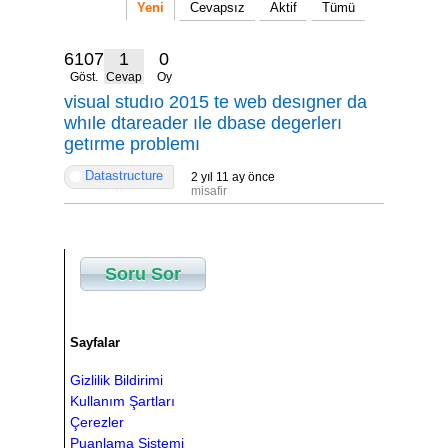
Yeni
Cevapsız
Aktif
Tümü
6107
1
0
Göst.
Cevap
Oy
visual studıo 2015 te web desıgner da
whıle dtareader ıle dbase degerlerı
getırme problemı
Datastructure
2 yıl 11 ay önce
misafir
Soru Sor
Sayfalar
Gizlilik Bildirimi
Kullanım Şartları
Çerezler
Puanlama Sistemi