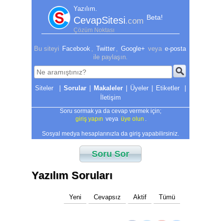
Yazılım.
Beta!
CevapSitesi
.com
Çözüm Noktası
Bu siteyi
Facebook
,
Twitter
,
Google+
veya
e-posta
ile paylaşın.
|
Sorular
|
Makaleler
|
Üyeler
|
Etiketler
|
İletişim
Soru sormak ya da cevap vermek için;
giriş yapın
veya
üye olun
.
Sosyal medya hesaplarınızla da giriş yapabilirsiniz.
Soru Sor
Yazılım Soruları
Yeni
Cevapsız
Aktif
Tümü