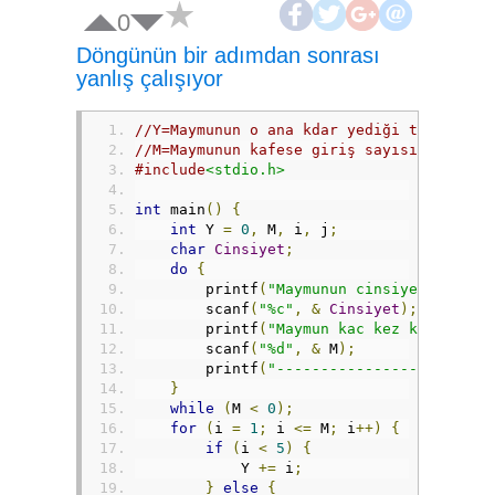
0
Döngünün bir adımdan sonrası
yanlış çalışıyor
//Y=Maymunun o ana kdar yediği toplam mu
//M=Maymunun kafese giriş sayısı
#include
<stdio.h>
int
 main
()
{
int
 Y 
=
0
,
 M
,
 i
,
 j
;
char
Cinsiyet
;
do
{
        printf
(
"Maymunun cinsiyetini gir
        scanf
(
"%c"
,
&
Cinsiyet
);
        printf
(
"Maymun kac kez kafese gi
        scanf
(
"%d"
,
&
 M
);
        printf
(
"------------------------
}
while
(
M 
<
0
);
for
(
i 
=
1
;
 i 
<=
 M
;
 i
++)
{
if
(
i 
<
5
)
{
            Y 
+=
 i
;
}
else
{