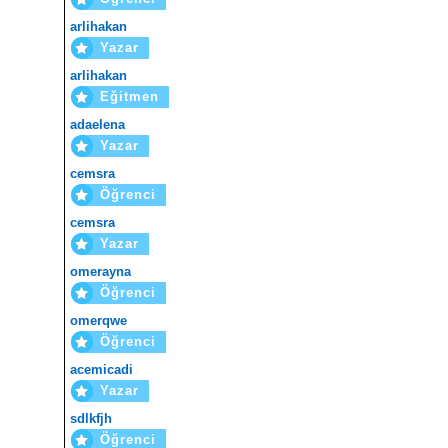
arlihakan
Yazar
arlihakan
Eğitmen
adaelena
Yazar
cemsra
Öğrenci
cemsra
Yazar
omerayna
Öğrenci
omerqwe
Öğrenci
acemicadi
Yazar
sdlkfjh
Öğrenci