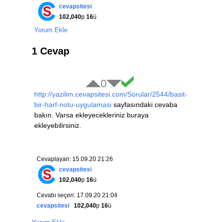
cevapsitesi
102,040
p
16
ü
Yorum Ekle
1 Cevap
0
http://yazilim.cevapsitesi.com/Sorular/2544/basit-
bir-harf-notu-uygulamasi
sayfasındaki cevaba
bakın. Varsa ekleyecekleriniz buraya
ekleyebilirsiniz.
Cevaplayan: 15.09.20 21:26
cevapsitesi
102,040
p
16
ü
Cevabı seçen: 17.09.20 21:04
cevapsitesi
102,040
p
16
ü