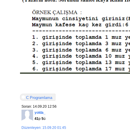
C Programlama
Soran: 14.09.20 12:56
yolda_
41
p
5
ü
Düzenleyen: 15.09.20 01:45