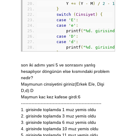
            Y 
+=
(
Y 
-
 M
)
/
2
-
1
;
}
switch
(
Cinsiyet
)
{
case
'E'
:
case
'e'
:
            printf
(
"%d. girisinde toplam
case
'D'
:
case
'd'
:
            printf
(
"%d. girisinde toplam
}
}
return
0
;
son iki adımı yani 5 ve sonrasını yanlış
}
hesaplıyor döngünün else kısmındaki problem
nedir?
Maymunun cinsiyetini giriniz(Erkek E/e, Dişi
D,d):D
Maymun kac kez kafese girdi:6
-----------------------------------------------------
1. girisinde toplamda 1 muz yemis oldu
2. girisinde toplamda 3 muz yemis oldu
3. girisinde toplamda 6 muz yemis oldu
4. girisinde toplamda 10 muz yemis oldu
5. girisinde toplamda 11 muz yemis oldu