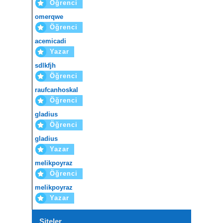
Öğrenci
omerqwe
Öğrenci
acemicadi
Yazar
sdlkfjh
Öğrenci
raufcanhoskal
Öğrenci
gladius
Öğrenci
gladius
Yazar
melikpoyraz
Öğrenci
melikpoyraz
Yazar
Siteler