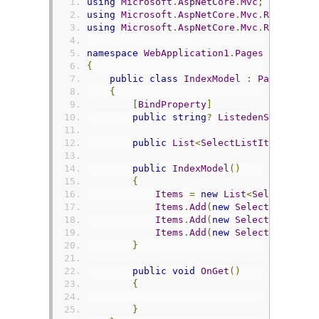
using
Microsoft
.
AspNetCore
.
Mvc
;
using
Microsoft
.
AspNetCore
.
Mvc
.
RazorPage
using
Microsoft
.
AspNetCore
.
Mvc
.
Rendering
namespace
WebApplication1
.
Pages
{
public
class
IndexModel
:
PageModel
{
[
BindProperty
]
public
string
?
ListedenSecilen
{
public
List
<
SelectListItem
>?
Ite
public
IndexModel
()
{
Items
=
new
List
<
SelectListI
Items
.
Add
(
new
SelectListItem
Items
.
Add
(
new
SelectListItem
Items
.
Add
(
new
SelectListItem
}
public
void
OnGet
()
{
}