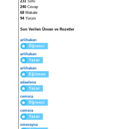
231
Soru
240
Cevap
68
Makale
94
Yorum
Son Verilen Ünvan ve Rozetler
arlihakan
Öğrenci
arlihakan
Yazar
arlihakan
Eğitmen
adaelena
Yazar
cemsra
Öğrenci
cemsra
Yazar
omerayna