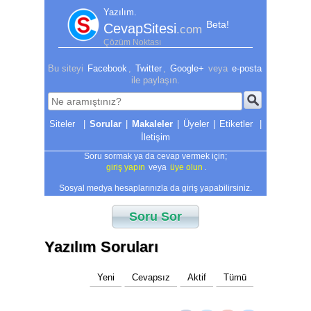
Yazılım.
Beta!
CevapSitesi
.com
Çözüm Noktası
Bu siteyi
Facebook
,
Twitter
,
Google+
veya
e-posta
ile paylaşın.
|
Sorular
|
Makaleler
|
Üyeler
|
Etiketler
|
İletişim
Soru sormak ya da cevap vermek için;
giriş yapın
veya
üye olun
.
Sosyal medya hesaplarınızla da giriş yapabilirsiniz.
Soru Sor
Yazılım Soruları
Yeni
Cevapsız
Aktif
Tümü