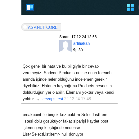
ASP.NET CORE
Soran: 17.12.24 13:56
arlihakan
9
p
3
ü
Çok genel bir hata ve bu billgiyle bir cevap
veremeyiz. Sadece Products ne ise onun foreach
anında içinde neler olduğunu incelemen gerekir
diyebiliriz. Hatanın kaynağı bu Products nesnesini
doldurduğun yer olabilir. Elemanı yoktur veya kendi
yoktur. →
cevapsitesi
22.12.24 17:48
breakpoint ile birçok kez baktım SelectListItem
listesi dolu gözüküyor fakat siparişi kaydet post
işlemi gerçekleştiğinde nedense
List<SelectListItem> null dönüyor