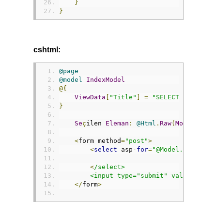
}
}
cshtml:
@page
@model
IndexModel
@{
ViewData
[
"Title"
]
=
"SELECT Bağlama"
}
Se
ç
ilen 
Eleman
:
@Html
.
Raw
(
Model
.
List
<
form method
=
"post"
>
<
select
 asp
-
for
=
"@Model.Listeden
<
/select>
        <input type="submit" value="Gönd
</
form
>