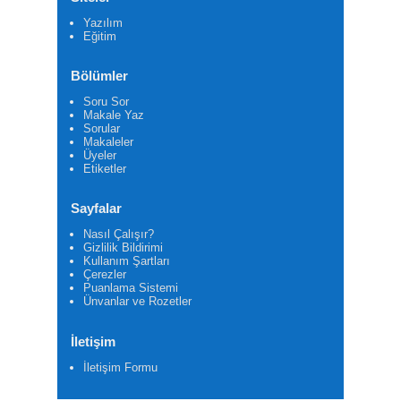
Yazılım
Eğitim
Bölümler
Soru Sor
Makale Yaz
Sorular
Makaleler
Üyeler
Etiketler
Sayfalar
Nasıl Çalışır?
Gizlilik Bildirimi
Kullanım Şartları
Çerezler
Puanlama Sistemi
Ünvanlar ve Rozetler
İletişim
İletişim Formu