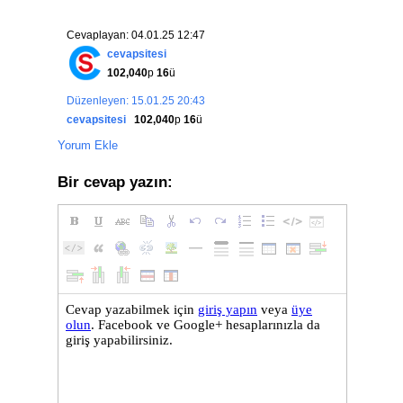
Cevaplayan: 04.01.25 12:47
cevapsitesi
102,040
p
16
ü
Düzenleyen: 15.01.25 20:43
cevapsitesi
102,040
p
16
ü
Yorum Ekle
Bir cevap yazın: