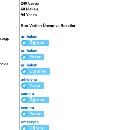
240
Cevap
68
Makale
94
Yorum
Son Verilen Ünvan ve Rozetler
arlihakan
 seçip
Öğrenci
arlihakan
Yazar
22:29
arlihakan
Eğitmen
adaelena
Yazar
cemsra
Öğrenci
cemsra
Yazar
omerayna
Öğrenci