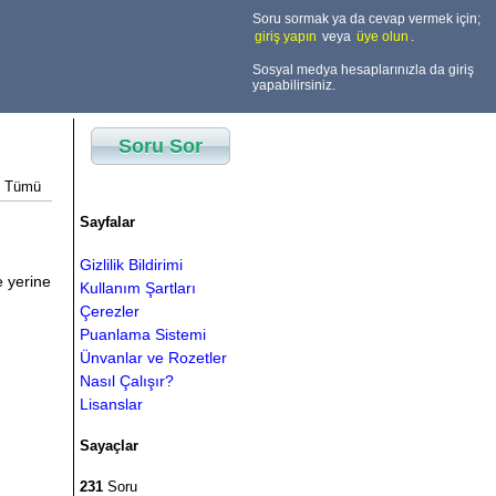
Soru sormak ya da cevap vermek için;
giriş yapın
veya
üye olun
.
Sosyal medya hesaplarınızla da giriş
yapabilirsiniz.
Soru Sor
Tümü
Sayfalar
Gizlilik Bildirimi
e yerine
Kullanım Şartları
Çerezler
Puanlama Sistemi
Ünvanlar ve Rozetler
Nasıl Çalışır?
Lisanslar
Sayaçlar
231
Soru