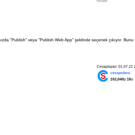
misafir
ğınızda "Publish" veya "Publish Web App" şeklinde seçenek çıkıyor. Bunu
Cevaplayan: 01.07.22 
cevapsitesi
102,040
p
16
ü