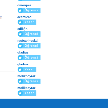
omerqwe
Öğrenci
acemicadi
Yazar
sdlkfjh
Öğrenci
raufcanhoskal
Öğrenci
gladius
Öğrenci
gladius
Yazar
melikpoyraz
Öğrenci
melikpoyraz
Yazar