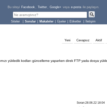
Bu siteyi
Facebook
,
Twitter
,
Google+
veya
e-posta
ile paylaşın.
|
Sorular
|
Makaleler
|
Üyeler
|
Etiketler
|
İletişim
Yeni
Cevapsız
Aktif
rımızı yükledik kodları güncelleme yaparken direk FTP yada dosya yükl
Soran:28.06.22 18:04