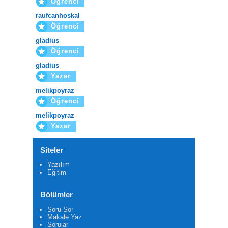
Öğrenci
raufcanhoskal
Öğrenci
gladius
Öğrenci
gladius
Yazar
melikpoyraz
Öğrenci
melikpoyraz
Yazar
Siteler
Yazılım
Eğitim
Bölümler
Soru Sor
Makale Yaz
Sorular