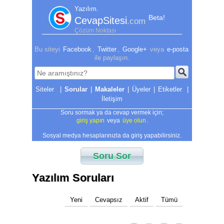
Yazılım.
Beta!
CevapSitesi
.com
Çözüm Noktası
Bu siteyi
Facebook
,
Twitter
,
Google+
veya
e-posta
ile paylaşın.
|
Sorular
|
Makaleler
|
Üyeler
|
Etiketler
|
İletişim
Soru sormak ya da cevap vermek için;
giriş yapın
veya
üye olun
.
Sosyal medya hesaplarınızla da giriş yapabilirsiniz.
Soru Sor
Yazılım Soruları
Yeni
Cevapsız
Aktif
Tümü