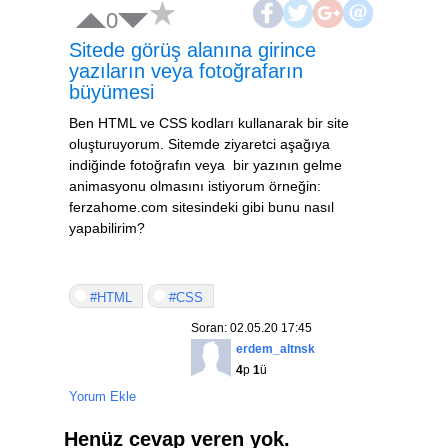
0
Sitede görüş alanına girince
yazıların veya fotoğrafarın
büyümesi
Ben HTML ve CSS kodları kullanarak bir site
oluşturuyorum. Sitemde ziyaretci aşağıya
indiğinde fotoğrafın veya bir yazının gelme
animasyonu olmasını istiyorum örneğin:
ferzahome.com sitesindeki gibi bunu nasıl
yapabilirim?
#HTML
#CSS
Soran: 02.05.20 17:45
erdem_altnsk
4
p
1
ü
Yorum Ekle
Henüz cevap veren yok.