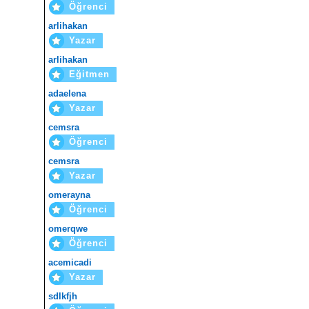
Öğrenci
arlihakan
Yazar
arlihakan
Eğitmen
adaelena
Yazar
cemsra
Öğrenci
cemsra
Yazar
omerayna
Öğrenci
omerqwe
Öğrenci
acemicadi
Yazar
sdlkfjh