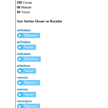
240
Cevap
68
Makale
94
Yorum
Son Verilen Ünvan ve Rozetler
arlihakan
Öğrenci
arlihakan
Yazar
arlihakan
Eğitmen
adaelena
Yazar
cemsra
Öğrenci
cemsra
Yazar
omerayna
Öğrenci