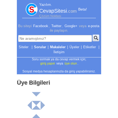
Yazılım.
Beta!
CevapSitesi
.com
Çözüm Noktası
Bu siteyi
Facebook
,
Twitter
,
Google+
veya
e-posta
ile paylaşın.
|
Sorular
|
Makaleler
|
Üyeler
|
Etiketler
|
İletişim
Soru sormak ya da cevap vermek için;
giriş yapın
veya
üye olun
.
Sosyal medya hesaplarınızla da giriş yapabilirsiniz.
Üye Bilgileri