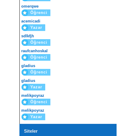
omerqwe
Öğrenci
acemicadi
Yazar
sdlkfjh
Öğrenci
raufcanhoskal
Öğrenci
gladius
Öğrenci
gladius
Yazar
melikpoyraz
Öğrenci
melikpoyraz
Yazar
Siteler