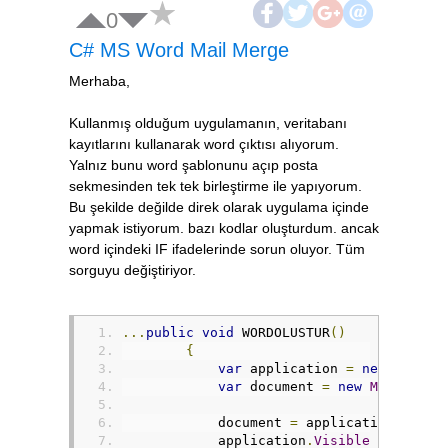
0
C# MS Word Mail Merge
Merhaba,
Kullanmış olduğum uygulamanın, veritabanı
kayıtlarını kullanarak word çıktısı alıyorum.
Yalnız bunu word şablonunu açıp posta
sekmesinden tek tek birleştirme ile yapıyorum.
Bu şekilde değilde direk olarak uygulama içinde
yapmak istiyorum. bazı kodlar oluşturdum. ancak
word içindeki IF ifadelerinde sorun oluyor. Tüm
sorguyu değiştiriyor.
...
public
void
 WORDOLUSTUR
()
{
var
 application 
=
new
Micros
var
 document 
=
new
Microsoft
            document 
=
 application
.
Docum
            application
.
Visible
=
true
;