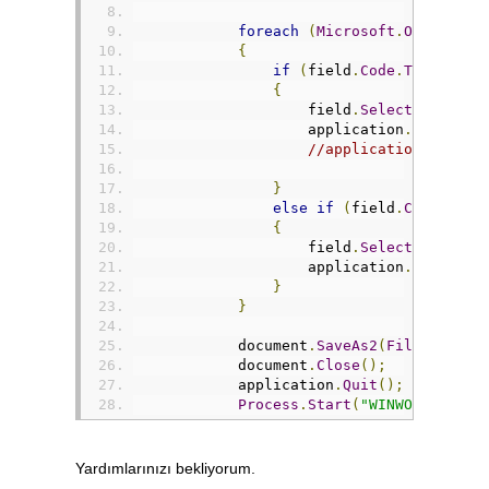
foreach
(
Microsoft
.
Office
.
In
{
if
(
field
.
Code
.
Text
.
Cont
{
                    field
.
Select
();
                    application
.
Selectio
//application.Select
}
else
if
(
field
.
Code
.
Text
{
                    field
.
Select
();
                    application
.
Selectio
}
}
            document
.
SaveAs2
(
FileName
:
@
            document
.
Close
();
            application
.
Quit
();
Process
.
Start
(
"WINWORD.EXE"
,
}
Yardımlarınızı bekliyorum.