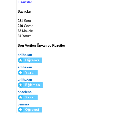
Lisanslar
Sayaçlar
231
Soru
240
Cevap
68
Makale
94
Yorum
Son Verilen Ünvan ve Rozetler
arlihakan
Öğrenci
arlihakan
Yazar
arlihakan
Eğitmen
adaelena
Yazar
cemsra
Öğrenci