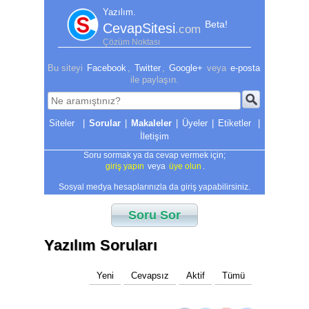
Yazılım.
Beta!
CevapSitesi
.com
Çözüm Noktası
Bu siteyi
Facebook
,
Twitter
,
Google+
veya
e-posta
ile paylaşın.
|
Sorular
|
Makaleler
|
Üyeler
|
Etiketler
|
İletişim
Soru sormak ya da cevap vermek için;
giriş yapın
veya
üye olun
.
Sosyal medya hesaplarınızla da giriş yapabilirsiniz.
Soru Sor
Yazılım Soruları
Yeni
Cevapsız
Aktif
Tümü