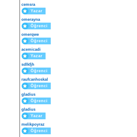
cemsra
Yazar
omerayna
Öğrenci
omerqwe
Öğrenci
acemicadi
Yazar
sdlkfjh
Öğrenci
raufcanhoskal
Öğrenci
gladius
Öğrenci
gladius
Yazar
melikpoyraz
Öğrenci