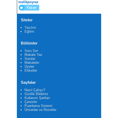
melikpoyraz
Yazar
Siteler
Yazılım
Eğitim
Bölümler
Soru Sor
Makale Yaz
Sorular
Makaleler
Üyeler
Etiketler
Sayfalar
Nasıl Çalışır?
Gizlilik Bildirimi
Kullanım Şartları
Çerezler
Puanlama Sistemi
Ünvanlar ve Rozetler