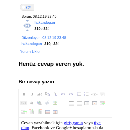
C#
Soran: 08.12.19 23:45
hakandogan
310
p
32
ü
Düzenleyen: 08.12.19 23:48
hakandogan
310
p
32
ü
Yorum Ekle
Henüz cevap veren yok.
Bir cevap yazın: