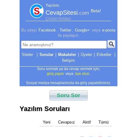
Yazılım.
Beta!
CevapSitesi
.com
Çözüm Noktası
Bu siteyi
Facebook
,
Twitter
,
Google+
veya
e-posta
ile paylaşın.
|
Sorular
|
Makaleler
|
Üyeler
|
Etiketler
|
İletişim
Soru sormak ya da cevap vermek için;
giriş yapın
veya
üye olun
.
Sosyal medya hesaplarınızla da giriş yapabilirsiniz.
Soru Sor
Yazılım Soruları
Yeni
Cevapsız
Aktif
Tümü