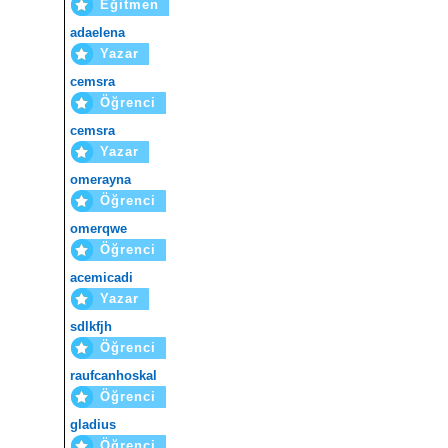
Eğitmen
adaelena
Yazar
cemsra
Öğrenci
cemsra
Yazar
omerayna
Öğrenci
omerqwe
Öğrenci
acemicadi
Yazar
sdlkfjh
Öğrenci
raufcanhoskal
Öğrenci
gladius
Öğrenci