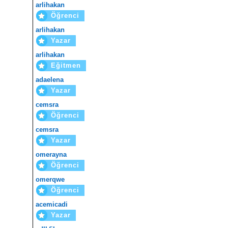
arlihakan
Öğrenci
arlihakan
Yazar
arlihakan
Eğitmen
adaelena
Yazar
cemsra
Öğrenci
cemsra
Yazar
omerayna
Öğrenci
omerqwe
Öğrenci
acemicadi
Yazar