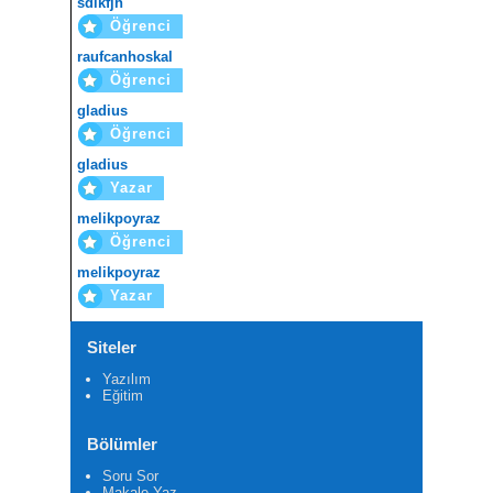
sdlkfjh
Öğrenci
raufcanhoskal
Öğrenci
gladius
Öğrenci
gladius
Yazar
melikpoyraz
Öğrenci
melikpoyraz
Yazar
Siteler
Yazılım
Eğitim
Bölümler
Soru Sor
Makale Yaz