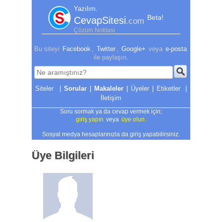
Yazılım.
Beta!
CevapSitesi
.com
Çözüm Noktası
Bu siteyi
Facebook
,
Twitter
,
Google+
veya
e-posta
ile paylaşın.
|
Sorular
|
Makaleler
|
Üyeler
|
Etiketler
|
İletişim
Soru sormak ya da cevap vermek için;
giriş yapın
veya
üye olun
.
Sosyal medya hesaplarınızla da giriş yapabilirsiniz.
Üye Bilgileri