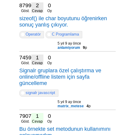
8799
2
0
Göst.
Cevap
Oy
sizeof() ile char boyutunu öğrenirken
sonuç yanlış çıkıyor.
Operatör
C Programlama
5 yıl 9 ay önce
anlamiyorum
9
p
7459
1
0
Göst.
Cevap
Oy
Signalr gruplara özel çalıştırma ve
online/offline listem için sayfa
güncelleme
signalr javascript
5 yıl 9 ay önce
matrix_metese
4
p
7907
1
0
Göst.
Cevap
Oy
Bu örnekte set metodunun kullanımını