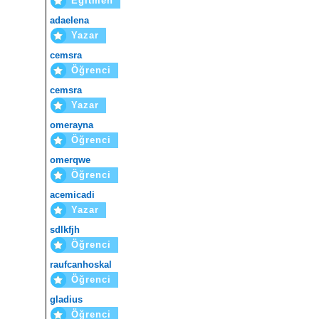
Eğitmen
adaelena
Yazar
cemsra
Öğrenci
cemsra
Yazar
omerayna
Öğrenci
omerqwe
Öğrenci
acemicadi
Yazar
sdlkfjh
Öğrenci
raufcanhoskal
Öğrenci
gladius
Öğrenci