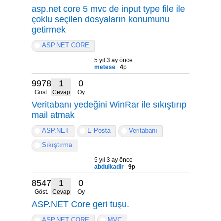
asp.net core 5 mvc de input type file ile
çoklu seçilen dosyaların konumunu
getirmek
ASP.NET CORE
5 yıl 3 ay önce
metese
4
p
9978
1
0
Göst.
Cevap
Oy
Veritabanı yedeğini WinRar ile sıkıştırıp
mail atmak
ASP.NET
E-Posta
Veritabanı
Sıkıştırma
5 yıl 3 ay önce
abdulkadir
9
p
8547
1
0
Göst.
Cevap
Oy
ASP.NET Core geri tuşu.
ASP.NET CORE
MVC