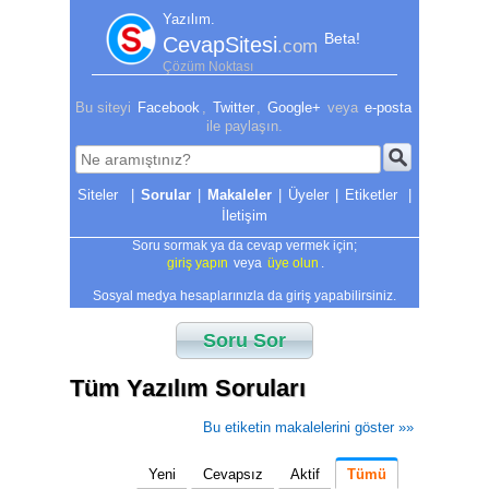
Yazılım.
Beta!
CevapSitesi
.com
Çözüm Noktası
Bu siteyi
Facebook
,
Twitter
,
Google+
veya
e-posta
ile paylaşın.
|
Sorular
|
Makaleler
|
Üyeler
|
Etiketler
|
İletişim
Soru sormak ya da cevap vermek için;
giriş yapın
veya
üye olun
.
Sosyal medya hesaplarınızla da giriş yapabilirsiniz.
Soru Sor
Tüm Yazılım Soruları
Bu etiketin makalelerini göster »»
Yeni
Cevapsız
Aktif
Tümü