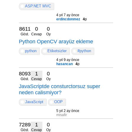
ASP.NET MVC
4 yıl 7 ay önce
erdincdonmez
4
p
8611
0
0
Göst.
Cevap
Oy
Python OpenCV arayüz ekleme
python
Etiketsizler
#python
4 yıl 9 ay önce
hasancan
4
p
8093
1
0
Göst.
Cevap
Oy
JavaScriptde consturctorsuz super
neden calismiyor?
JavaScript
OOP
5 yıl 2 ay önce
misafir
7289
1
0
Göst.
Cevap
Oy