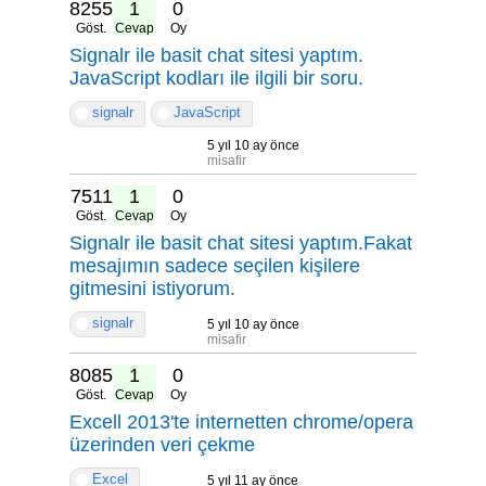
8255
1
0
Göst.
Cevap
Oy
Signalr ile basit chat sitesi yaptım.
JavaScript kodları ile ilgili bir soru.
signalr
JavaScript
5 yıl 10 ay önce
misafir
7511
1
0
Göst.
Cevap
Oy
Signalr ile basit chat sitesi yaptım.Fakat
mesajımın sadece seçilen kişilere
gitmesini istiyorum.
signalr
5 yıl 10 ay önce
misafir
8085
1
0
Göst.
Cevap
Oy
Excell 2013'te internetten chrome/opera
üzerinden veri çekme
Excel
5 yıl 11 ay önce