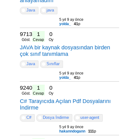
anlayamadım
Java
java
5 yıl 9 ay önce
yolda_
41
p
9713
1
0
Göst.
Cevap
Oy
JAVA bir kaynak dosyasından birden
çok sınıf tanımlama
Java
Sınıflar
5 yıl 9 ay önce
yolda_
41
p
9240
1
0
Göst.
Cevap
Oy
C# Tarayıcıda Açılan Pdf Dosyalarını
İndirme
C#
Dosya İndirme
user-agent
5 yıl 9 ay önce
hakanndogann
111
p