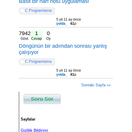
Basit bir harf notu uygulaması
C Programlama
5 yıl 11 ay önce
yolda_
41
p
7942
1
0
Göst.
Cevap
Oy
Döngünün bir adımdan sonrası yanlış
çalışıyor
C Programlama
5 yıl 11 ay önce
yolda_
41
p
Sonraki Sayfa »»
Soru Sor
Sayfalar
Gizlilik Bildirimi