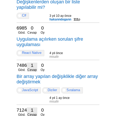
Değişkenlerden oluşan bir liste
yapılabilir mi?
C#
3 yıl 10 ay önce
hakanndogann
111
p
6985
0
0
Göst.
Cevap
Oy
Uygulama açılırken sorulan şifre
uygulaması
React Native
4 yıl önce
misafir
7486
1
0
Göst.
Cevap
Oy
Bir array yapılan değişiklikle diğer array
değiştirmek
JavaScript
Diziler
Sıralama
4 yıl 1 ay önce
misafir
7124
1
0
Göst.
Cevap
Oy