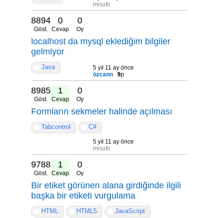
misafir
8894
0
0
Göst.
Cevap
Oy
localhost da mysql eklediğim bilgiler
gelmiyor
Java
5 yıl 11 ay önce
özcann
9
p
8985
1
0
Göst.
Cevap
Oy
Formların sekmeler halinde açılması
Tabcontrol
C#
5 yıl 11 ay önce
misafir
9788
1
0
Göst.
Cevap
Oy
Bir etiket görünen alana girdiğinde ilgili
başka bir etiketi vurgulama
HTML
HTML5
JavaScript