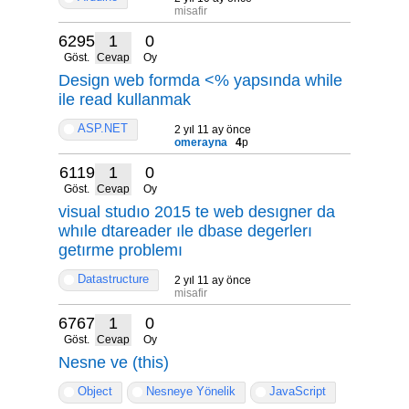
misafir
6295
1
0
Göst.
Cevap
Oy
Design web formda <% yapsında while
ile read kullanmak
ASP.NET
2 yıl 11 ay önce
omerayna
4
p
6119
1
0
Göst.
Cevap
Oy
visual studıo 2015 te web desıgner da
whıle dtareader ıle dbase degerlerı
getırme problemı
Datastructure
2 yıl 11 ay önce
misafir
6767
1
0
Göst.
Cevap
Oy
Nesne ve (this)
Object
Nesneye Yönelik
JavaScript