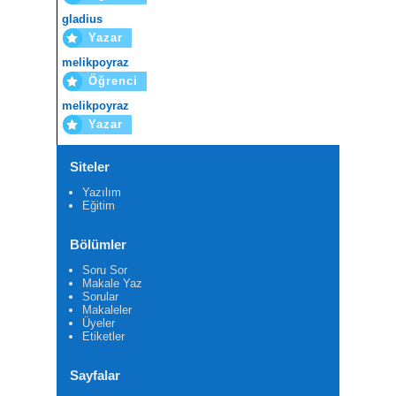
gladius
Yazar
melikpoyraz
Öğrenci
melikpoyraz
Yazar
Siteler
Yazılım
Eğitim
Bölümler
Soru Sor
Makale Yaz
Sorular
Makaleler
Üyeler
Etiketler
Sayfalar