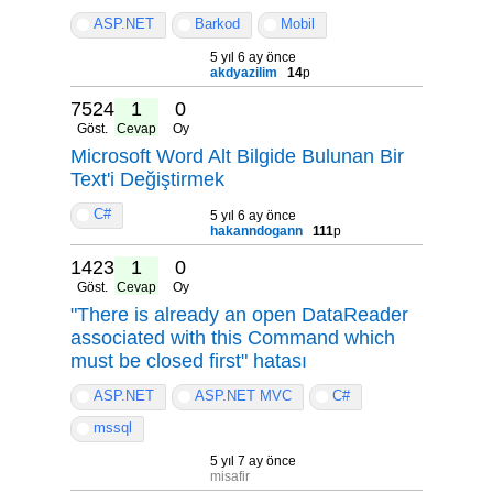
ASP.NET
Barkod
Mobil
5 yıl 6 ay önce
akdyazilim
14
p
7524
1
0
Göst.
Cevap
Oy
Microsoft Word Alt Bilgide Bulunan Bir
Text'i Değiştirmek
C#
5 yıl 6 ay önce
hakanndogann
111
p
14237
1
0
Göst.
Cevap
Oy
"There is already an open DataReader
associated with this Command which
must be closed first" hatası
ASP.NET
ASP.NET MVC
C#
mssql
5 yıl 7 ay önce
misafir