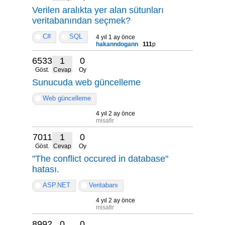
Verilen aralıkta yer alan sütunları
veritabanından seçmek?
C#
SQL
4 yıl 1 ay önce
hakanndogann
111
p
6533
1
0
Göst.
Cevap
Oy
Sunucuda web güncelleme
Web güncelleme
4 yıl 2 ay önce
misafir
7011
1
0
Göst.
Cevap
Oy
"The conflict occured in database"
hatası.
ASP.NET
Veritabanı
4 yıl 2 ay önce
misafir
8992
0
0