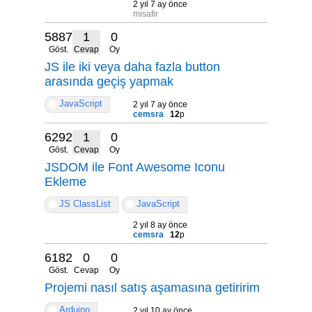
2 yıl 7 ay önce
misafir
5887
1
0
Göst.
Cevap
Oy
JS ile iki veya daha fazla button
arasında geçiş yapmak
JavaScript
2 yıl 7 ay önce
cemsra
12
p
6292
1
0
Göst.
Cevap
Oy
JSDOM ile Font Awesome Iconu
Ekleme
JS ClassList
JavaScript
2 yıl 8 ay önce
cemsra
12
p
6182
0
0
Göst.
Cevap
Oy
Projemi nasıl satış aşamasına getiririm
Arduino
2 yıl 10 ay önce