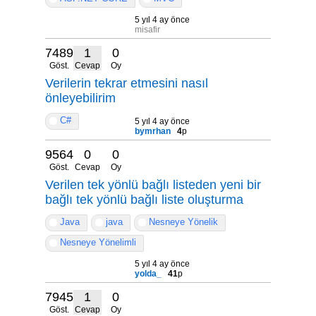
5 yıl 4 ay önce
misafir
7489
1
0
Göst.
Cevap
Oy
Verilerin tekrar etmesini nasıl
önleyebilirim
C#
5 yıl 4 ay önce
bymrhan
4
p
9564
0
0
Göst.
Cevap
Oy
Verilen tek yönlü bağlı listeden yeni bir
bağlı tek yönlü bağlı liste oluşturma
Java
java
Nesneye Yönelik
Nesneye Yönelimli
5 yıl 4 ay önce
yolda_
41
p
7945
1
0
Göst.
Cevap
Oy