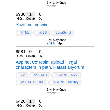
3 yıl 1 ay önce
misafir
6930
1
0
Göst.
Cevap
Oy
Yazılımcı ve wix
HTML
#CSS
JavaScript
3 yıl 5 ay önce
sdlkfjh
4
p
8581
0
0
Göst.
Cevap
Oy
Asp.net C# resim upload Illegal
characters in path. Hatası alıyorum
C#
ASP.NET
ASP.NET MVC
ASP.NET CORE
ASP.NET Identity
3 yıl 9 ay önce
misafir
6420
1
0
Göst.
Cevap
Oy