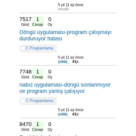
5 yıl 11 ay önce
misafir
7517
1
0
Göst.
Cevap
Oy
Döngü uygulaması-program çalışmayı
durduruyor hatası
C Programlama
5 yıl 11 ay önce
yolda_
41
p
7748
1
0
Göst.
Cevap
Oy
nabız uygulaması-döngü sonlanmıyor
ve program yanlış çalışıyor
C Programlama
5 yıl 11 ay önce
yolda_
41
p
8470
1
0
Göst.
Cevap
Oy