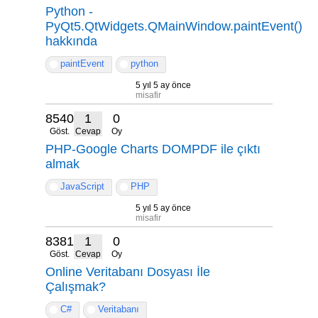
Python -
PyQt5.QtWidgets.QMainWindow.paintEvent()
hakkında
paintEvent
python
5 yıl 5 ay önce
misafir
8540
1
0
Göst.
Cevap
Oy
PHP-Google Charts DOMPDF ile çıktı
almak
JavaScript
PHP
5 yıl 5 ay önce
misafir
8381
1
0
Göst.
Cevap
Oy
Online Veritabanı Dosyası İle
Çalışmak?
C#
Veritabanı