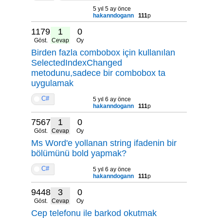
5 yıl 5 ay önce
hakanndogann
111
p
11792
1
0
Göst.
Cevap
Oy
Birden fazla combobox için kullanılan
SelectedIndexChanged
metodunu,sadece bir combobox ta
uygulamak
C#
5 yıl 6 ay önce
hakanndogann
111
p
7567
1
0
Göst.
Cevap
Oy
Ms Word'e yollanan string ifadenin bir
bölümünü bold yapmak?
C#
5 yıl 6 ay önce
hakanndogann
111
p
9448
3
0
Göst.
Cevap
Oy
Cep telefonu ile barkod okutmak