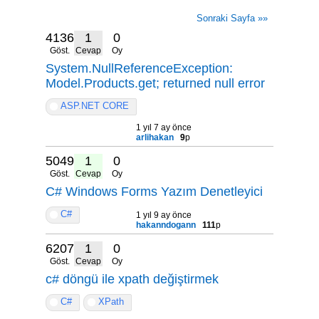
Sonraki Sayfa »»
4136
1
0
Göst.
Cevap
Oy
System.NullReferenceException:
Model.Products.get; returned null error
ASP.NET CORE
1 yıl 7 ay önce
arlihakan
9
p
5049
1
0
Göst.
Cevap
Oy
C# Windows Forms Yazım Denetleyici
C#
1 yıl 9 ay önce
hakanndogann
111
p
6207
1
0
Göst.
Cevap
Oy
c# döngü ile xpath değiştirmek
C#
XPath