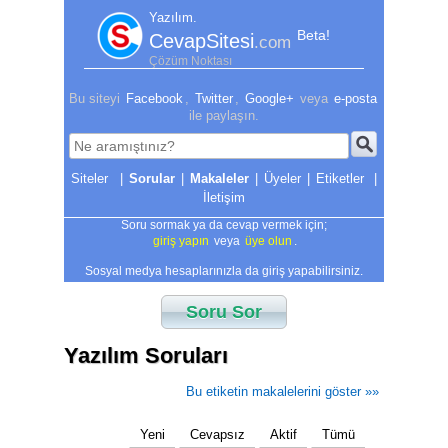
Yazılım.
Beta!
CevapSitesi
.com
Çözüm Noktası
Bu siteyi
Facebook
,
Twitter
,
Google+
veya
e-posta
ile paylaşın.
|
Sorular
|
Makaleler
|
Üyeler
|
Etiketler
|
İletişim
Soru sormak ya da cevap vermek için;
giriş yapın
veya
üye olun
.
Sosyal medya hesaplarınızla da giriş yapabilirsiniz.
Soru Sor
Yazılım Soruları
Bu etiketin makalelerini göster »»
Yeni
Cevapsız
Aktif
Tümü