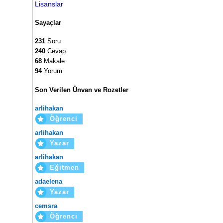
Lisanslar
Sayaçlar
231
Soru
240
Cevap
68
Makale
94
Yorum
Son Verilen Ünvan ve Rozetler
arlihakan
Öğrenci
arlihakan
Yazar
arlihakan
Eğitmen
adaelena
Yazar
cemsra
Öğrenci