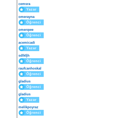
cemsra
Yazar
omerayna
Öğrenci
omerqwe
Öğrenci
acemicadi
Yazar
sdlkfjh
Öğrenci
raufcanhoskal
Öğrenci
gladius
Öğrenci
gladius
Yazar
melikpoyraz
Öğrenci