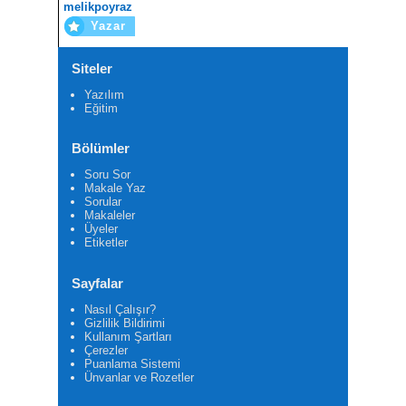
melikpoyraz
Yazar
Siteler
Yazılım
Eğitim
Bölümler
Soru Sor
Makale Yaz
Sorular
Makaleler
Üyeler
Etiketler
Sayfalar
Nasıl Çalışır?
Gizlilik Bildirimi
Kullanım Şartları
Çerezler
Puanlama Sistemi
Ünvanlar ve Rozetler