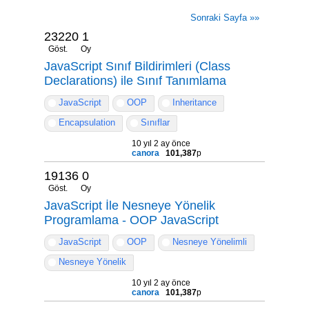
Sonraki Sayfa »»
23220
1
Göst.
Oy
JavaScript Sınıf Bildirimleri (Class
Declarations) ile Sınıf Tanımlama
JavaScript
OOP
Inheritance
Encapsulation
Sınıflar
10 yıl 2 ay önce
canora
101,387
p
19136
0
Göst.
Oy
JavaScript İle Nesneye Yönelik
Programlama - OOP JavaScript
JavaScript
OOP
Nesneye Yönelimli
Nesneye Yönelik
10 yıl 2 ay önce
canora
101,387
p