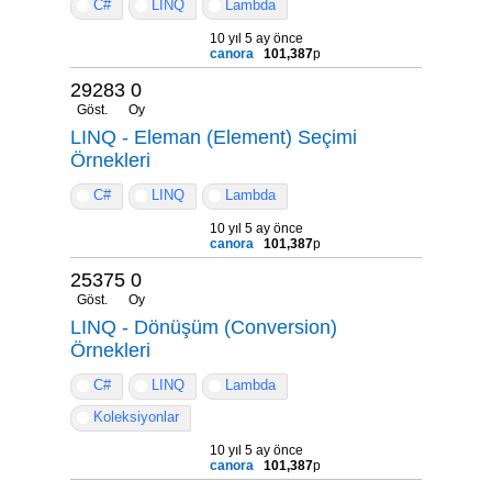
C#
LINQ
Lambda
10 yıl 5 ay önce
canora
101,387
p
29283
0
Göst.
Oy
LINQ - Eleman (Element) Seçimi
Örnekleri
C#
LINQ
Lambda
10 yıl 5 ay önce
canora
101,387
p
25375
0
Göst.
Oy
LINQ - Dönüşüm (Conversion)
Örnekleri
C#
LINQ
Lambda
Koleksiyonlar
10 yıl 5 ay önce
canora
101,387
p