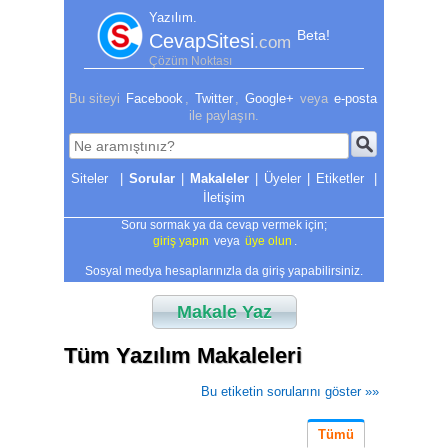
Yazılım.
Beta!
CevapSitesi
.com
Çözüm Noktası
Bu siteyi
Facebook
,
Twitter
,
Google+
veya
e-posta
ile paylaşın.
|
Sorular
|
Makaleler
|
Üyeler
|
Etiketler
|
İletişim
Soru sormak ya da cevap vermek için;
giriş yapın
veya
üye olun
.
Sosyal medya hesaplarınızla da giriş yapabilirsiniz.
Makale Yaz
Tüm Yazılım Makaleleri
Bu etiketin sorularını göster »»
Tümü