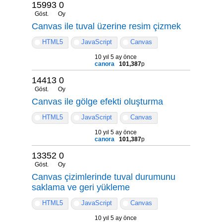
15993
0
Göst.
Oy
Canvas ile tuval üzerine resim çizmek
HTML5
JavaScript
Canvas
10 yıl 5 ay önce
canora
101,387
p
14413
0
Göst.
Oy
Canvas ile gölge efekti oluşturma
HTML5
JavaScript
Canvas
10 yıl 5 ay önce
canora
101,387
p
13352
0
Göst.
Oy
Canvas çizimlerinde tuval durumunu
saklama ve geri yükleme
HTML5
JavaScript
Canvas
10 yıl 5 ay önce