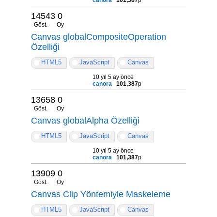
14543
0
Göst.
Oy
Canvas globalCompositeOperation
Özelliği
HTML5
JavaScript
Canvas
10 yıl 5 ay önce
canora
101,387
p
13658
0
Göst.
Oy
Canvas globalAlpha Özelliği
HTML5
JavaScript
Canvas
10 yıl 5 ay önce
canora
101,387
p
13909
0
Göst.
Oy
Canvas Clip Yöntemiyle Maskeleme
HTML5
JavaScript
Canvas