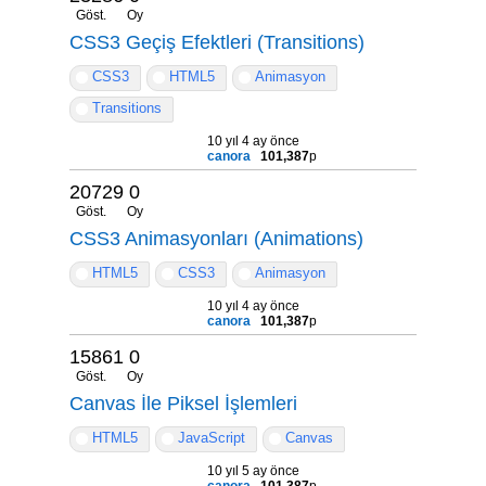
Göst.
Oy
CSS3 Geçiş Efektleri (Transitions)
CSS3
HTML5
Animasyon
Transitions
10 yıl 4 ay önce
canora
101,387
p
20729
0
Göst.
Oy
CSS3 Animasyonları (Animations)
HTML5
CSS3
Animasyon
10 yıl 4 ay önce
canora
101,387
p
15861
0
Göst.
Oy
Canvas İle Piksel İşlemleri
HTML5
JavaScript
Canvas
10 yıl 5 ay önce
canora
101,387
p