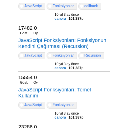
JavaScript
Fonksiyonlar
callback
10 yıl 3 ay önce
canora
101,387
p
17482
0
Göst.
Oy
JavaScript Fonksiyonları: Fonksiyonun
Kendini Çağırması (Recursion)
JavaScript
Fonksiyonlar
Recursion
10 yıl 3 ay önce
canora
101,387
p
15554
0
Göst.
Oy
JavaScript Fonksiyonları: Temel
Kullanım
JavaScript
Fonksiyonlar
10 yıl 3 ay önce
canora
101,387
p
23286
0