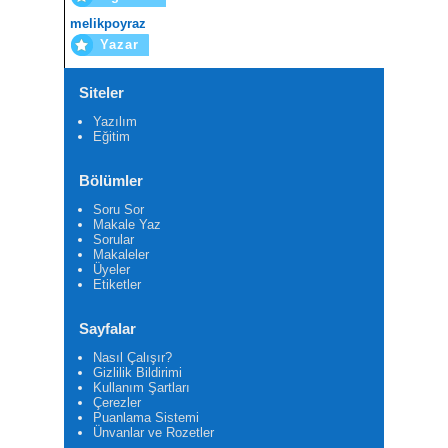
melikpoyraz
Yazar
Siteler
Yazılım
Eğitim
Bölümler
Soru Sor
Makale Yaz
Sorular
Makaleler
Üyeler
Etiketler
Sayfalar
Nasıl Çalışır?
Gizlilik Bildirimi
Kullanım Şartları
Çerezler
Puanlama Sistemi
Ünvanlar ve Rozetler