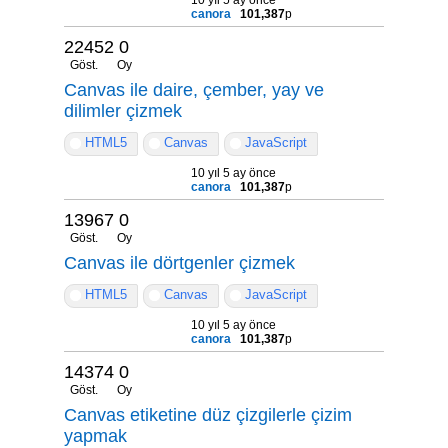
canora
101,387
p
22452
0
Göst.
Oy
Canvas ile daire, çember, yay ve
dilimler çizmek
HTML5
Canvas
JavaScript
10 yıl 5 ay önce
canora
101,387
p
13967
0
Göst.
Oy
Canvas ile dörtgenler çizmek
HTML5
Canvas
JavaScript
10 yıl 5 ay önce
canora
101,387
p
14374
0
Göst.
Oy
Canvas etiketine düz çizgilerle çizim
yapmak