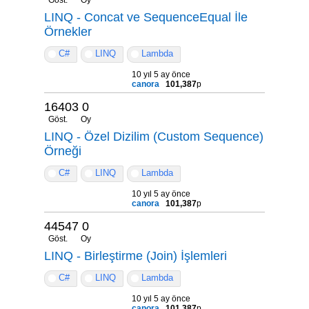
LINQ - Concat ve SequenceEqual İle
Örnekler
C#
LINQ
Lambda
10 yıl 5 ay önce
canora
101,387
p
16403
0
Göst.
Oy
LINQ - Özel Dizilim (Custom Sequence)
Örneği
C#
LINQ
Lambda
10 yıl 5 ay önce
canora
101,387
p
44547
0
Göst.
Oy
LINQ - Birleştirme (Join) İşlemleri
C#
LINQ
Lambda
10 yıl 5 ay önce
canora
101,387
p