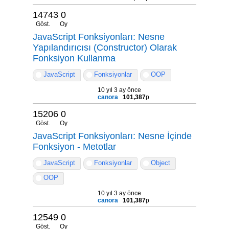
14743
0
Göst.
Oy
JavaScript Fonksiyonları: Nesne
Yapılandırıcısı (Constructor) Olarak
Fonksiyon Kullanma
JavaScript
Fonksiyonlar
OOP
10 yıl 3 ay önce
canora
101,387
p
15206
0
Göst.
Oy
JavaScript Fonksiyonları: Nesne İçinde
Fonksiyon - Metotlar
JavaScript
Fonksiyonlar
Object
OOP
10 yıl 3 ay önce
canora
101,387
p
12549
0
Göst.
Oy