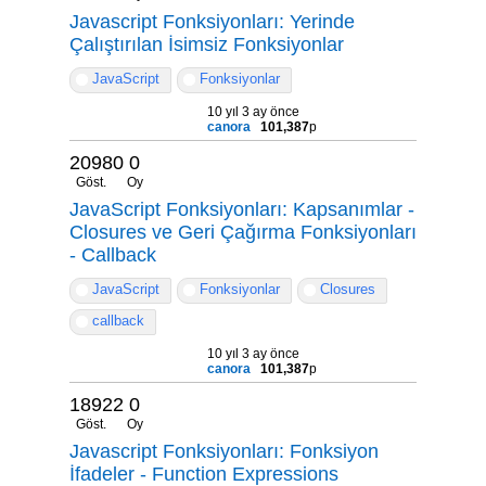
Javascript Fonksiyonları: Yerinde
Çalıştırılan İsimsiz Fonksiyonlar
JavaScript
Fonksiyonlar
10 yıl 3 ay önce
canora
101,387
p
20980
0
Göst.
Oy
JavaScript Fonksiyonları: Kapsanımlar -
Closures ve Geri Çağırma Fonksiyonları
- Callback
JavaScript
Fonksiyonlar
Closures
callback
10 yıl 3 ay önce
canora
101,387
p
18922
0
Göst.
Oy
Javascript Fonksiyonları: Fonksiyon
İfadeler - Function Expressions