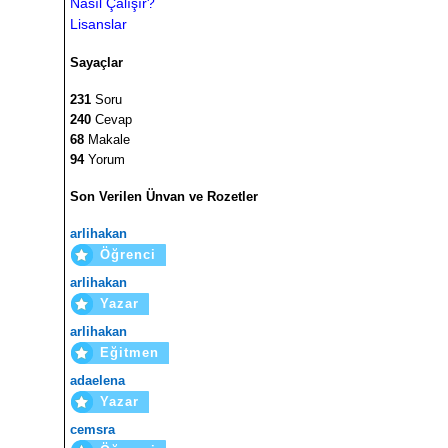
Nasıl Çalışır?
Lisanslar
Sayaçlar
231
Soru
240
Cevap
68
Makale
94
Yorum
Son Verilen Ünvan ve Rozetler
arlihakan
Öğrenci
arlihakan
Yazar
arlihakan
Eğitmen
adaelena
Yazar
cemsra