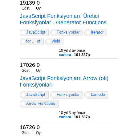
19139
0
Göst.
Oy
JavaScript Fonksiyonları: Üretici
Fonksiyonlar - Generator Functions
JavaScript
Fonksiyonlar
Iterator
for ... of
yield
10 yıl 3 ay önce
canora
101,387
p
17026
0
Göst.
Oy
JavaScript Fonksiyonları: Arrow (ok)
Fonksiyonları
JavaScript
Fonksiyonlar
Lambda
Arrow Functions
10 yıl 3 ay önce
canora
101,387
p
16726
0
Göst.
Oy