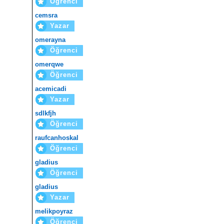
Öğrenci
cemsra
Yazar
omerayna
Öğrenci
omerqwe
Öğrenci
acemicadi
Yazar
sdlkfjh
Öğrenci
raufcanhoskal
Öğrenci
gladius
Öğrenci
gladius
Yazar
melikpoyraz
Öğrenci