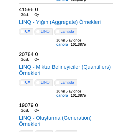
41596
0
Göst.
Oy
LINQ - Yığın (Aggregate) Örnekleri
C#
LINQ
Lambda
10 yıl 5 ay önce
canora
101,387
p
20784
0
Göst.
Oy
LINQ - Miktar Belirleyiciler (Quantifiers)
Örnekleri
C#
LINQ
Lambda
10 yıl 5 ay önce
canora
101,387
p
19079
0
Göst.
Oy
LINQ - Oluşturma (Generation)
Örnekleri