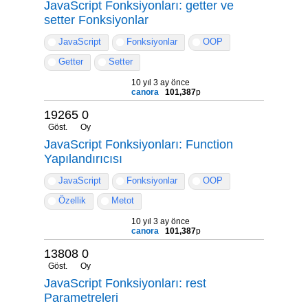
JavaScript Fonksiyonları: getter ve
setter Fonksiyonlar
JavaScript
Fonksiyonlar
OOP
Getter
Setter
10 yıl 3 ay önce
canora
101,387
p
19265
0
Göst.
Oy
JavaScript Fonksiyonları: Function
Yapılandırıcısı
JavaScript
Fonksiyonlar
OOP
Özellik
Metot
10 yıl 3 ay önce
canora
101,387
p
13808
0
Göst.
Oy
JavaScript Fonksiyonları: rest
Parametreleri