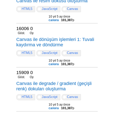
Canvas ile resim dokusu oluşturma
HTML5
JavaScript
Canvas
10 yıl 5 ay önce
canora
101,387
p
16006
0
Göst.
Oy
Canvas ile dönüşüm işlemleri 1: Tuvali
kaydırma ve döndürme
HTML5
JavaScript
Canvas
10 yıl 5 ay önce
canora
101,387
p
15909
0
Göst.
Oy
Canvas ile degrade / gradient (geçişli
renk) dokuları oluşturma
HTML5
JavaScript
Canvas
10 yıl 5 ay önce
canora
101,387
p