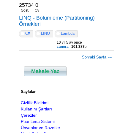
25734
0
Göst.
Oy
LINQ - Bölümleme (Partitioning)
Örnekleri
C#
LINQ
Lambda
10 yıl 5 ay önce
canora
101,387
p
Sonraki Sayfa »»
Makale Yaz
Sayfalar
Gizlilik Bildirimi
Kullanım Şartları
Çerezler
Puanlama Sistemi
Ünvanlar ve Rozetler