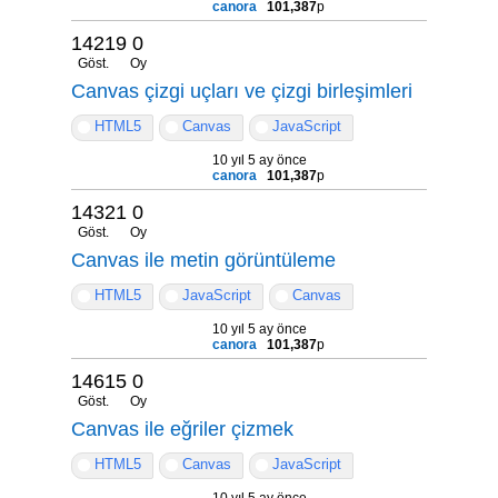
canora
101,387
p
14219
0
Göst.
Oy
Canvas çizgi uçları ve çizgi birleşimleri
HTML5
Canvas
JavaScript
10 yıl 5 ay önce
canora
101,387
p
14321
0
Göst.
Oy
Canvas ile metin görüntüleme
HTML5
JavaScript
Canvas
10 yıl 5 ay önce
canora
101,387
p
14615
0
Göst.
Oy
Canvas ile eğriler çizmek
HTML5
Canvas
JavaScript
10 yıl 5 ay önce