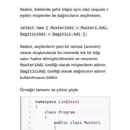
ifadesi, listelerde şehir bilgisi aynı olan (equals =
eşittir) müşteriler ile dağıtıcıların seçilmesini,
select new { MusteriAdi = Musteri.Adi,
DagiticiAdi = Dagitici.Adi };
ifadesi, seçilenlerin yeni bir isimsiz (anonim)
nesne oluşturularak bu nesnede tek bir bilgi
satırı haline dönüştürülmesini ve nesnenin
özelliği olarak müşterilerin adının,
MusteriAdi
özelliği olarak dağıtıcının adının
DagiticiAdi
kullanılmasını bildirir.
Örneğin tamamı ve çıktısı şöyle.
namespace
LinQJoin1
{
class
Program
{
public
class
Musteri
{