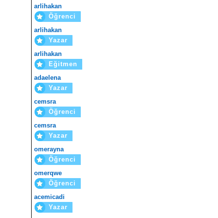
arlihakan
Öğrenci
arlihakan
Yazar
arlihakan
Eğitmen
adaelena
Yazar
cemsra
Öğrenci
cemsra
Yazar
omerayna
Öğrenci
omerqwe
Öğrenci
acemicadi
Yazar