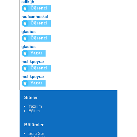
sdlkfjh
Öğrenci
raufcanhoskal
Öğrenci
gladius
Öğrenci
gladius
Yazar
melikpoyraz
Öğrenci
melikpoyraz
Yazar
Siteler
Yazılım
Eğitim
Bölümler
Soru Sor