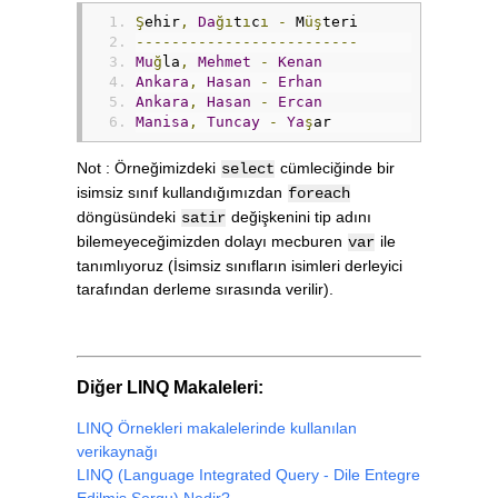
{
Ş
ehir
,
Da
ğı
t
ı
c
ı
-
 M
üş
teri
List
<
Dagitici
>
Dagiticilar
=
-------------------------
{
Mu
ğ
la
,
Mehmet
-
Kenan
new
Dagitici
{
Adi
=
"Tekin"
Ankara
,
Hasan
-
Erhan
new
Dagitici
{
Adi
=
"Hasan"
Ankara
,
Hasan
-
Ercan
new
Dagitici
{
Adi
=
"Tuncay
Manisa
,
Tuncay
-
Ya
ş
ar
new
Dagitici
{
Adi
=
"Mehmet
};
Not : Örneğimizdeki
cümleciğinde bir
select
return
Dagiticilar
;
isimsiz sınıf kullandığımızdan
foreach
}
döngüsündeki
değişkenini tip adını
satir
static
void
Main
(
string
[]
 args
)
bilemeyeceğimizden dolayı mecburen
ile
var
{
tanımlıyoruz (İsimsiz sınıfların isimleri derleyici
List
<
Musteri
>
 musteriler 
=
M
tarafından derleme sırasında verilir).
List
<
Dagitici
>
 dagiticilar 
=
var
 birlestirmeSorgusu 
=
from
 musteri 
in
 musteril
                join dagitici 
in
 dagitic
Diğer LINQ Makaleleri:
select
new
{
Sehir
=
 mus
MusteriAdi
LINQ Örnekleri makalelerinde kullanılan
DagiticiAdi
verikaynağı
};
LINQ (Language Integrated Query - Dile Entegre
// LINQ Yöntem Sözdizimi ile