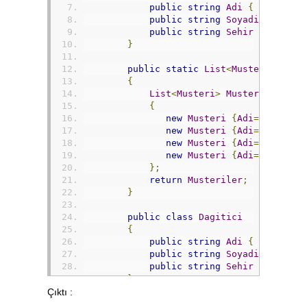
public
string
Adi
{
get
;
set
public
string
Soyadi
{
get
;
public
string
Sehir
{
get
;
s
}
public
static
List
<
Musteri
>
Must
{
List
<
Musteri
>
Musteriler
=
n
{
new
Musteri
{
Adi
=
"Kenan"
,
new
Musteri
{
Adi
=
"Erhan"
,
new
Musteri
{
Adi
=
"Ercan"
,
new
Musteri
{
Adi
=
"Yaşar"
,
};
return
Musteriler
;
}
public
class
Dagitici
{
public
string
Adi
{
get
;
set
public
string
Soyadi
{
get
;
public
string
Sehir
{
get
;
s
}
Çıktı :
public
static
List
<
Dagitici
>
Dag