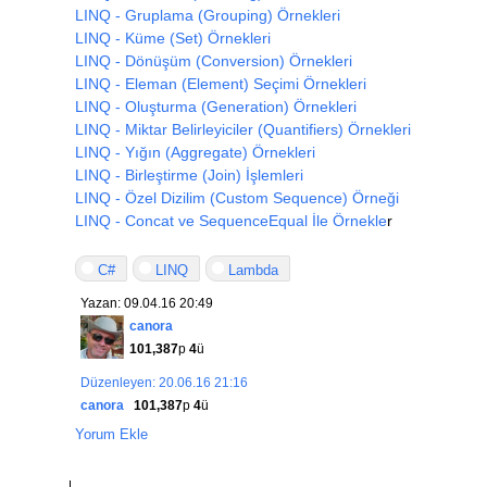
LINQ - Gruplama (Grouping) Örnekleri
}
}
LINQ - Küme (Set) Örnekleri
}
LINQ - Dönüşüm (Conversion) Örnekleri
LINQ - Eleman (Element) Seçimi Örnekleri
LINQ - Oluşturma (Generation) Örnekleri
LINQ - Miktar Belirleyiciler (Quantifiers) Örnekleri
LINQ - Yığın (Aggregate) Örnekleri
LINQ - Birleştirme (Join) İşlemleri
LINQ - Özel Dizilim (Custom Sequence) Örneği
LINQ - Concat ve SequenceEqual İle Örnekle
r
C#
LINQ
Lambda
Yazan: 09.04.16 20:49
canora
101,387
p
4
ü
Düzenleyen: 20.06.16 21:16
canora
101,387
p
4
ü
Yorum Ekle