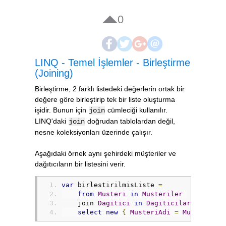
0
LINQ - Temel İşlemler - Birleştirme
(Joining)
Birleştirme, 2 farklı listedeki değerlerin ortak bir
değere göre birleştirip tek bir liste oluşturma
işidir. Bunun için
cümleciği kullanılır.
join
LINQ'daki
doğrudan tablolardan değil,
join
nesne koleksiyonları üzerinde çalışır.
Aşağıdaki örnek aynı şehirdeki müşteriler ve
dağıtıcıların bir listesini verir.
var
 birlestirilmisListe 
=
from
Musteri
in
Musteriler
    join 
Dagitici
in
Dagiticilar
 on 
Must
select
new
{
MusteriAdi
=
Musteri
.
Ad