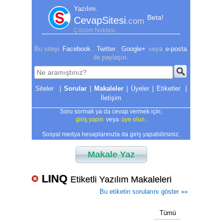
Yazılım.
Beta!
CevapSitesi
.com
Çözüm Noktası
Bu siteyi
Facebook
,
Twitter
,
Google+
veya
e-posta
ile paylaşın.
|
Sorular
|
Makaleler
|
Üyeler
|
Etiketler
|
İletişim
Soru sormak ya da cevap vermek için;
giriş yapın
veya
üye olun
.
Sosyal medya hesaplarınızla da giriş yapabilirsiniz.
Makale Yaz
LINQ
Etiketli Yazılım Makaleleri
Bu etiketin sorularını göster »»
Tümü