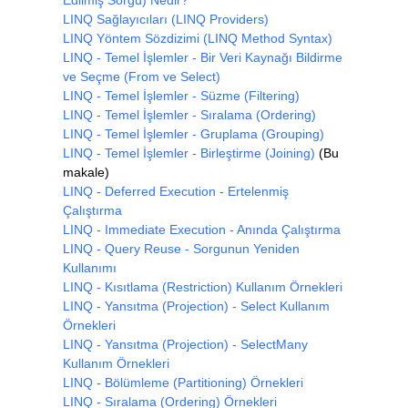
Edilmiş Sorgu) Nedir?
LINQ Sağlayıcıları (LINQ Providers)
/*
LINQ Yöntem Sözdizimi (LINQ Method Syntax)
            var birlestirmeSorgusu = mus
LINQ - Temel İşlemler - Bir Veri Kaynağı Bildirme
                                        
ve Seçme (From ve Select)
                                        
                                        
LINQ - Temel İşlemler - Süzme (Filtering)
                                        
LINQ - Temel İşlemler - Sıralama (Ordering)
                                        
LINQ - Temel İşlemler - Gruplama (Grouping)
                                        
LINQ - Temel İşlemler - Birleştirme (Joining)
(Bu
                                        
makale)
                                        
LINQ - Deferred Execution - Ertelenmiş
            */
Çalıştırma
Console
.
WriteLine
(
"Şehir, Da
LINQ - Immediate Execution - Anında Çalıştırma
Console
.
WriteLine
(
"---------
LINQ - Query Reuse - Sorgunun Yeniden
Kullanımı
foreach
(
var
 satir 
in
 birles
LINQ - Kısıtlama (Restriction) Kullanım Örnekleri
{
LINQ - Yansıtma (Projection) - Select Kullanım
Console
.
WriteLine
(
"{0}, 
                                        
Örnekleri
                                        
LINQ - Yansıtma (Projection) - SelectMany
}
Kullanım Örnekleri
LINQ - Bölümleme (Partitioning) Örnekleri
Console
.
ReadKey
();
LINQ - Sıralama (Ordering) Örnekleri