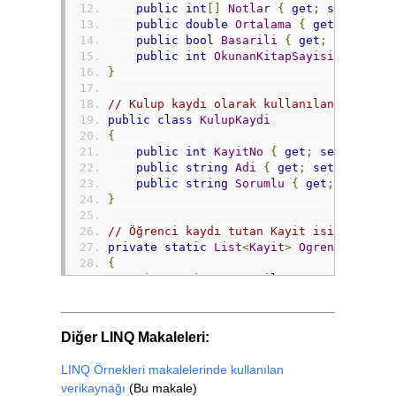
public
int
[]
Notlar
{
get
;
set
;
}
public
double
Ortalama
{
get
;
set
;
}
public
bool
Basarili
{
get
;
set
;
}
public
int
OkunanKitapSayisi
{
get
;
}
// Kulup kaydı olarak kullanılan sınıf..
public
class
KulupKaydi
{
public
int
KayitNo
{
get
;
set
;
}
public
string
Adi
{
get
;
set
;
}
public
string
Sorumlu
{
get
;
set
;
}
}
// Öğrenci kaydı tutan Kayit isimli sını
private
static
List
<
Kayit
>
OgrencileriGe
{
List
<
Kayit
>
Ogrenciler
=
new
List
<
Ka
Ogrenciler
.
Add
(
new
Kayit
()
{
No
=
2
,
DogumTa
OkunanK
Diğer LINQ Makaleleri:
Ogrenciler
.
Add
(
new
Kayit
()
{
No
=
4
,
DogumTa
LINQ Örnekleri makalelerinde kullanılan
OkunanK
verikaynağı
(Bu makale)
Ogrenciler
.
Add
(
new
Kayit
()
{
No
=
7
,