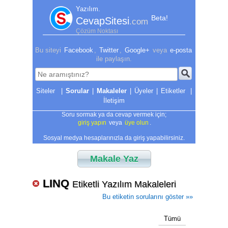
Yazılım.
Beta!
CevapSitesi
.com
Çözüm Noktası
Bu siteyi
Facebook
,
Twitter
,
Google+
veya
e-posta
ile paylaşın.
|
Sorular
|
Makaleler
|
Üyeler
|
Etiketler
|
İletişim
Soru sormak ya da cevap vermek için;
giriş yapın
veya
üye olun
.
Sosyal medya hesaplarınızla da giriş yapabilirsiniz.
Makale Yaz
LINQ
Etiketli Yazılım Makaleleri
Bu etiketin sorularını göster »»
Tümü