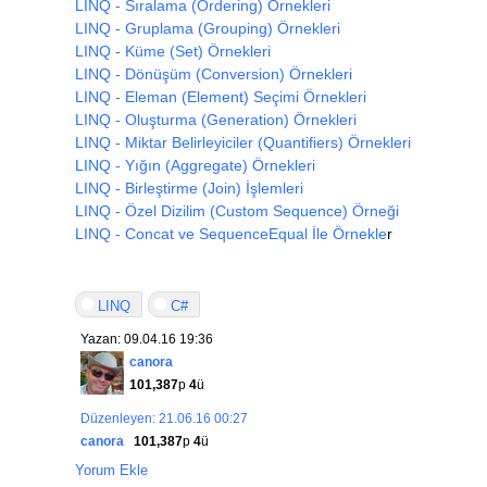
LINQ - Sıralama (Ordering) Örnekleri
OkunanK
LINQ - Gruplama (Grouping) Örnekleri
Ogrenciler
.
Add
(
new
Kayit
()
{
No
=
1
,
LINQ - Küme (Set) Örnekleri
DogumTa
OkunanK
LINQ - Dönüşüm (Conversion) Örnekleri
Ogrenciler
.
Add
(
new
Kayit
()
{
No
=
5
,
LINQ - Eleman (Element) Seçimi Örnekleri
DogumTa
LINQ - Oluşturma (Generation) Örnekleri
OkunanK
LINQ - Miktar Belirleyiciler (Quantifiers) Örnekleri
Ogrenciler
.
Add
(
new
Kayit
()
{
No
=
9
,
LINQ - Yığın (Aggregate) Örnekleri
DogumTa
LINQ - Birleştirme (Join) İşlemleri
OkunanK
Ogrenciler
.
Add
(
new
Kayit
()
{
No
=
10
LINQ - Özel Dizilim (Custom Sequence) Örneği
DogumTa
LINQ - Concat ve SequenceEqual İle Örnekle
r
OkunanK
Ogrenciler
.
Add
(
new
Kayit
()
{
No
=
16
DogumTa
LINQ
C#
OkunanK
Ogrenciler
.
Add
(
new
Kayit
()
{
No
=
17
Yazan: 09.04.16 19:36
DogumTa
canora
OkunanK
101,387
p
4
ü
foreach
(
var
Ogrenci
in
Ogrenciler
)
Düzenleyen: 21.06.16 00:27
{
canora
101,387
p
4
ü
Ogrenci
.
Ortalama
=
Ogrenci
.
Notla
Ogrenci
.
Basarili
=
Ogrenci
.
Ortal
Yorum Ekle
Ogrenci
.
Yasi
=
DateTime
.
Now
.
Year