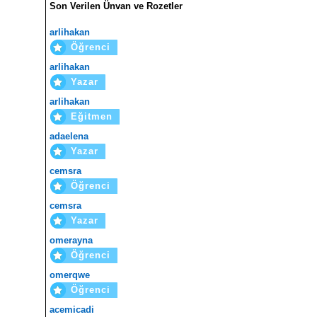
Son Verilen Ünvan ve Rozetler
arlihakan
Öğrenci
arlihakan
Yazar
arlihakan
Eğitmen
adaelena
Yazar
cemsra
Öğrenci
cemsra
Yazar
omerayna
Öğrenci
omerqwe
Öğrenci
acemicadi