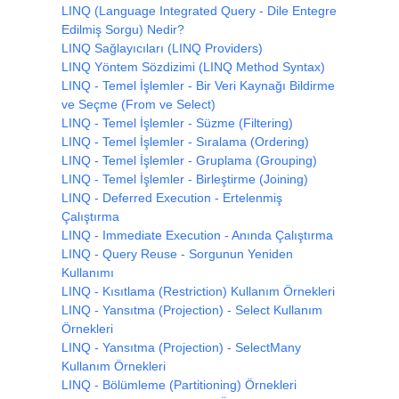
DogumTa
LINQ (Language Integrated Query - Dile Entegre
OkunanK
Edilmiş Sorgu) Nedir?
Ogrenciler
.
Add
(
new
Kayit
()
{
No
=
8
,
LINQ Sağlayıcıları (LINQ Providers)
DogumTa
LINQ Yöntem Sözdizimi (LINQ Method Syntax)
OkunanK
LINQ - Temel İşlemler - Bir Veri Kaynağı Bildirme
Ogrenciler
.
Add
(
new
Kayit
()
{
No
=
12
ve Seçme (From ve Select)
DogumTa
OkunanK
LINQ - Temel İşlemler - Süzme (Filtering)
Ogrenciler
.
Add
(
new
Kayit
()
{
No
=
6
,
LINQ - Temel İşlemler - Sıralama (Ordering)
DogumTa
LINQ - Temel İşlemler - Gruplama (Grouping)
OkunanK
LINQ - Temel İşlemler - Birleştirme (Joining)
Ogrenciler
.
Add
(
new
Kayit
()
{
No
=
15
LINQ - Deferred Execution - Ertelenmiş
DogumTa
Çalıştırma
OkunanK
Ogrenciler
.
Add
(
new
Kayit
()
{
No
=
14
LINQ - Immediate Execution - Anında Çalıştırma
DogumTa
LINQ - Query Reuse - Sorgunun Yeniden
OkunanK
Kullanımı
Ogrenciler
.
Add
(
new
Kayit
()
{
No
=
3
,
LINQ - Kısıtlama (Restriction) Kullanım Örnekleri
DogumTa
LINQ - Yansıtma (Projection) - Select Kullanım
OkunanK
Örnekleri
Ogrenciler
.
Add
(
new
Kayit
()
{
No
=
13
DogumTa
LINQ - Yansıtma (Projection) - SelectMany
OkunanK
Kullanım Örnekleri
Ogrenciler
.
Add
(
new
Kayit
()
{
No
=
11
LINQ - Bölümleme (Partitioning) Örnekleri
DogumTa