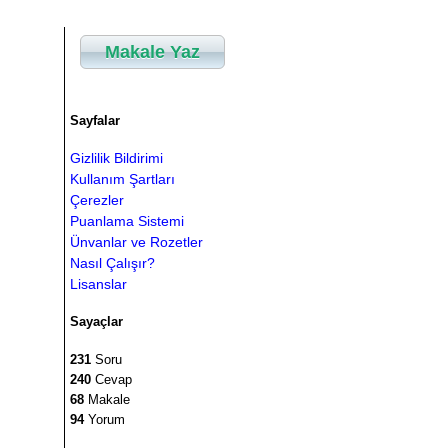
}
Makale Yaz
return
Ogrenciler
;
}
Sayfalar
// Kulüp kaydı tutan KulupKaydi isimli s
private
static
List
<
KulupKaydi
>
Kulupler
Gizlilik Bildirimi
{
List
<
KulupKaydi
>
Kulupler
=
new
List
Kullanım Şartları
Kulupler
.
Add
(
new
KulupKaydi
()
{
Kayi
Çerezler
Kulupler
.
Add
(
new
KulupKaydi
()
{
Kayi
Puanlama Sistemi
Kulupler
.
Add
(
new
KulupKaydi
()
{
Kayi
Ünvanlar ve Rozetler
Kulupler
.
Add
(
new
KulupKaydi
()
{
Kayi
Nasıl Çalışır?
return
Kulupler
;
Lisanslar
}
Sayaçlar
231
Soru
240
Cevap
68
Makale
94
Yorum