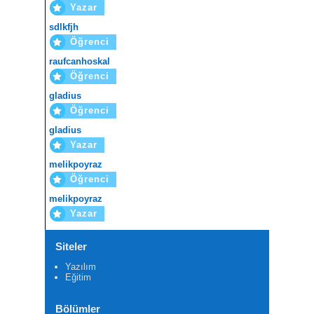
Yazar
sdlkfjh
Öğrenci
raufcanhoskal
Öğrenci
gladius
Öğrenci
gladius
Yazar
melikpoyraz
Öğrenci
melikpoyraz
Yazar
Siteler
Yazılım
Eğitim
Bölümler