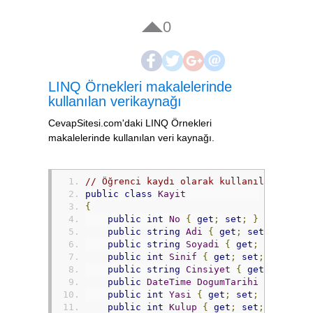
0
LINQ Örnekleri makalelerinde
kullanılan verikaynağı
CevapSitesi.com'daki LINQ Örnekleri
makalelerinde kullanılan veri kaynağı.
// Öğrenci kaydı olarak kullanılan sınıf
public
class
Kayit
{
public
int
No
{
get
;
set
;
}
public
string
Adi
{
get
;
set
;
}
public
string
Soyadi
{
get
;
set
;
}
public
int
Sinif
{
get
;
set
;
}
public
string
Cinsiyet
{
get
;
set
;
}
public
DateTime
DogumTarihi
{
get
;
s
public
int
Yasi
{
get
;
set
;
}
public
int
Kulup
{
get
;
set
;
}