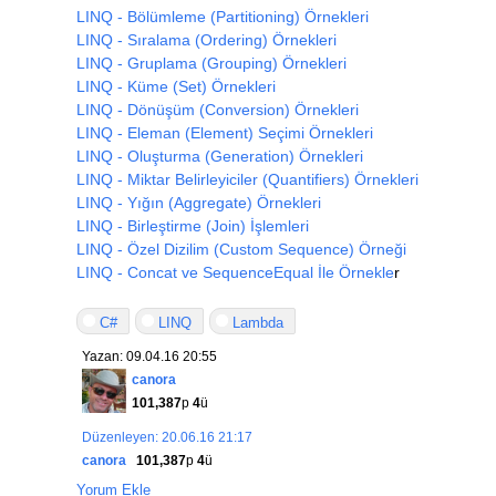
LINQ - Bölümleme (Partitioning) Örnekleri
LINQ - Sıralama (Ordering) Örnekleri
LINQ - Gruplama (Grouping) Örnekleri
LINQ - Küme (Set) Örnekleri
LINQ - Dönüşüm (Conversion) Örnekleri
LINQ - Eleman (Element) Seçimi Örnekleri
LINQ - Oluşturma (Generation) Örnekleri
LINQ - Miktar Belirleyiciler (Quantifiers) Örnekleri
LINQ - Yığın (Aggregate) Örnekleri
LINQ - Birleştirme (Join) İşlemleri
LINQ - Özel Dizilim (Custom Sequence) Örneği
LINQ - Concat ve SequenceEqual İle Örnekle
r
C#
LINQ
Lambda
Yazan: 09.04.16 20:55
canora
101,387
p
4
ü
Düzenleyen: 20.06.16 21:17
canora
101,387
p
4
ü
Yorum Ekle