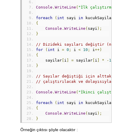
Console
.
WriteLine
(
"İlk çalıştırma sonucu
foreach
(
int
 sayi 
in
 kucukSayilar
)
{
Console
.
WriteLine
(
sayi
);
}
// Dizideki sayıları değiştir (negatife 
for
(
int
 i 
=
0
;
 i 
<
10
;
 i
++)
{
    sayilar
[
i
]
=
 sayilar
[
i
]
*
-
1
;
}
// Sayılar değiştiği için alttaki foreac
// çalıştırılacak ve dolayısıyla farklı 
Console
.
WriteLine
(
"İkinci çalıştırma son
foreach
(
int
 sayi 
in
 kucukSayilar
)
{
Console
.
WriteLine
(
sayi
);
}
Örneğin çıktısı şöyle olacaktır :