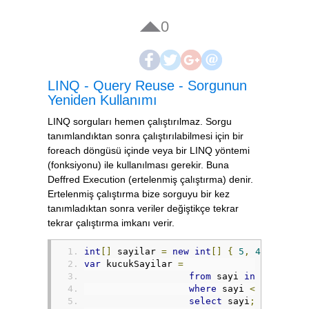
0
LINQ - Query Reuse - Sorgunun
Yeniden Kullanımı
LINQ sorguları hemen çalıştırılmaz. Sorgu
tanımlandıktan sonra çalıştırılabilmesi için bir
foreach döngüsü içinde veya bir LINQ yöntemi
(fonksiyonu) ile kullanılması gerekir. Buna
Deffred Execution (ertelenmiş çalıştırma) denir.
Ertelenmiş çalıştırma bize sorguyu bir kez
tanımladıktan sonra veriler değiştikçe tekrar
tekrar çalıştırma imkanı verir.
int
[]
 sayilar 
=
new
int
[]
{
5
,
4
,
1
,
3
,
var
 kucukSayilar 
=
from
 sayi 
in
 sayilar
where
 sayi 
<
5
select
 sayi
;