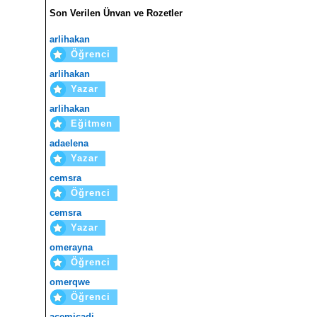
Son Verilen Ünvan ve Rozetler
arlihakan
Öğrenci
arlihakan
Yazar
arlihakan
Eğitmen
adaelena
Yazar
cemsra
Öğrenci
cemsra
Yazar
omerayna
Öğrenci
omerqwe
Öğrenci
acemicadi