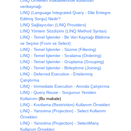
LINQ Örnekleri makalelerinde kullanılan
verikaynağı
LINQ (Language Integrated Query - Dile Entegre
Edilmiş Sorgu) Nedir?
LINQ Sağlayıcıları (LINQ Providers)
LINQ Yöntem Sözdizimi (LINQ Method Syntax)
LINQ - Temel İşlemler - Bir Veri Kaynağı Bildirme
ve Seçme (From ve Select)
LINQ - Temel İşlemler - Süzme (Filtering)
LINQ - Temel İşlemler - Sıralama (Ordering)
LINQ - Temel İşlemler - Gruplama (Grouping)
LINQ - Temel İşlemler - Birleştirme (Joining)
LINQ - Deferred Execution - Ertelenmiş
Çalıştırma
LINQ - Immediate Execution - Anında Çalıştırma
LINQ - Query Reuse - Sorgunun Yeniden
Kullanımı
(Bu makale)
LINQ - Kısıtlama (Restriction) Kullanım Örnekleri
LINQ - Yansıtma (Projection) - Select Kullanım
Örnekleri
LINQ - Yansıtma (Projection) - SelectMany
Kullanım Örnekleri