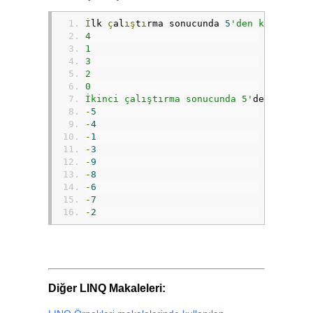
İ
lk 
ç
al
ış
t
ı
rma sonucunda 
5
'den küçük say
4
1
3
2
0
İkinci çalıştırma sonucunda 5'
den k
üçü
k 
-
5
-
4
-
1
-
3
-
9
-
8
-
6
-
7
-
2
Diğer LINQ Makaleleri: