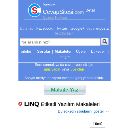
Yazılım.
Beta!
CevapSitesi
.com
Çözüm Noktası
Bu siteyi
Facebook
,
Twitter
,
Google+
veya
e-posta
ile paylaşın.
|
Sorular
|
Makaleler
|
Üyeler
|
Etiketler
|
İletişim
Soru sormak ya da cevap vermek için;
giriş yapın
veya
üye olun
.
Sosyal medya hesaplarınızla da giriş yapabilirsiniz.
Makale Yaz
LINQ
Etiketli Yazılım Makaleleri
Bu etiketin sorularını göster »»
Tümü