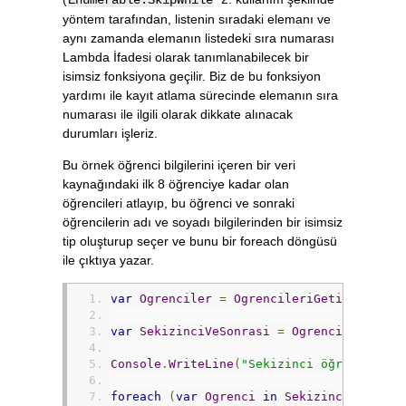
yöntem tarafından, listenin sıradaki elemanı ve
aynı zamanda elemanın listedeki sıra numarası
Lambda İfadesi olarak tanımlanabilecek bir
isimsiz fonksiyona geçilir. Biz de bu fonksiyon
yardımı ile kayıt atlama sürecinde elemanın sıra
numarası ile ilgili olarak dikkate alınacak
durumları işleriz.
Bu örnek öğrenci bilgilerini içeren bir veri
kaynağındaki ilk 8 öğrenciye kadar olan
öğrencileri atlayıp, bu öğrenci ve sonraki
öğrencilerin adı ve soyadı bilgilerinden bir isimsiz
tip oluşturup seçer ve bunu bir foreach döngüsü
ile çıktıya yazar.
var
Ogrenciler
=
OgrencileriGetir
();
var
SekizinciVeSonrasi
=
Ogrenciler
.
Skip
Console
.
WriteLine
(
"Sekizinci öğrenci ve 
foreach
(
var
Ogrenci
in
SekizinciVeSonra