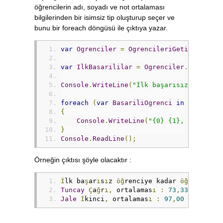
öğrencilerin adı, soyadı ve not ortalaması
bilgilerinden bir isimsiz tip oluşturup seçer ve
bunu bir foreach döngüsü ile çıktıya yazar.
var
Ogrenciler
=
OgrencileriGetir
();
var
IlkBasarililar
=
Ogrenciler
.
TakeWhil
Console
.
WriteLine
(
"İlk başarısız öğrenci
foreach
(
var
BasariliOgrenci
in
IlkBasar
{
Console
.
WriteLine
(
"{0} {1}, ortalama
}
Console
.
ReadLine
();
Örneğin çıktısı şöyle olacaktır :
İ
lk ba
ş
ar
ı
s
ı
z 
öğ
renciye kadar 
öğ
renciler
Tuncay
Ç
a
ğ
r
ı,
 ortalamas
ı
:
73
,
33
Jale
İ
kinci
,
 ortalamas
ı
:
97
,
00