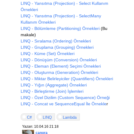
LINQ - Yansıtma (Projection) - Select Kullanım
Örnekleri
LINQ - Yansıtma (Projection) - SelectMany
Kullanım Örnekleri
LINQ - Bölümleme (Partitioning) Örnekleri
(Bu
makale)
LINQ - Sıralama (Ordering) Örnekleri
LINQ - Gruplama (Grouping) Örnekleri
LINQ - Küme (Set) Örnekleri
LINQ - Dönüşüm (Conversion) Örnekleri
LINQ - Eleman (Element) Seçimi Örnekleri
LINQ - Oluşturma (Generation) Örnekleri
LINQ - Miktar Belirleyiciler (Quantifiers) Örnekleri
LINQ - Yığın (Aggregate) Örnekleri
LINQ - Birleştirme (Join) İşlemleri
LINQ - Özel Dizilim (Custom Sequence) Örneği
LINQ - Concat ve SequenceEqual İle Örnekle
r
C#
LINQ
Lambda
Yazan: 10.04.16 21:18
canora