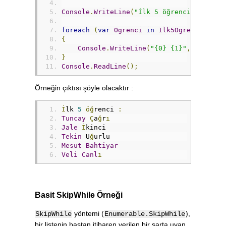
Console
.
WriteLine
(
"İlk 5 öğrenci :"
);
foreach
(
var
Ogrenci
in
Ilk5Ogrenci
)
{
Console
.
WriteLine
(
"{0} {1}"
,
Ogrenci
}
Console
.
ReadLine
();
Örneğin çıktısı şöyle olacaktır :
İ
lk 
5
öğ
renci 
:
Tuncay
Ç
a
ğ
r
ı
Jale
İ
kinci
Tekin
 U
ğ
urlu
Mesut
Bahtiyar
Veli
Canl
ı
Basit SkipWhile Örneği
yöntemi (
),
SkipWhile
Enumerable.SkipWhile
bir listenin baştan itibaren verilen bir şarta uyan