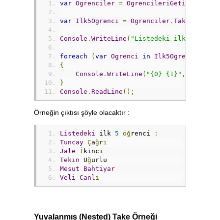
var
Ogrenciler
=
OgrencileriGetir
();
var
Ilk5Ogrenci
=
Ogrenciler
.
Take
(
5
);
Console
.
WriteLine
(
"Listedeki ilk 5 öğren
foreach
(
var
Ogrenci
in
Ilk5Ogrenci
)
{
Console
.
WriteLine
(
"{0} {1}"
,
Ogrenci
}
Console
.
ReadLine
();
Örneğin çıktısı şöyle olacaktır :
Listedeki
 ilk 
5
öğ
renci 
:
Tuncay
Ç
a
ğ
r
ı
Jale
İ
kinci
Tekin
 U
ğ
urlu
Mesut
Bahtiyar
Veli
Canl
ı
Yuvalanmış (Nested) Take Örneği