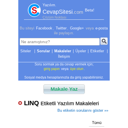
Yazılım.
Beta!
CevapSitesi
.com
Çözüm Noktası
Bu siteyi
Facebook
,
Twitter
,
Google+
veya
e-posta
ile paylaşın.
|
Sorular
|
Makaleler
|
Üyeler
|
Etiketler
|
İletişim
Soru sormak ya da cevap vermek için;
giriş yapın
veya
üye olun
.
Sosyal medya hesaplarınızla da giriş yapabilirsiniz.
Makale Yaz
LINQ
Etiketli Yazılım Makaleleri
Bu etiketin sorularını göster »»
Tümü