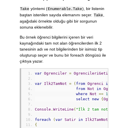
yöntemi (
), bir listenin
Take
Enumerable.Take
baştan istenilen sayıda elemanını seçer.
,
Take
aşağıdaki örnekte olduğu gibi bir sorgunun
sonuna eklenebilir.
Bu örnek öğrenci bilgilerini içeren bir veri
kaynağındaki tam not alan öğrencilerden ilk 2
tanesinin adı ve not bilgilerinden bir isimsiz tip
oluşturup seçer ve bunu bir foreach döngüsü ile
çıktıya yazar.
var
Ogrenciler
=
OgrencileriGetir
();
var
Ilk2TamNot
=
(
from
Ogrenci
in
Ogrenc
from
Not
in
Ogrenci
.
No
where
Not
==
100
select
new
{
Ogrenci
.
Ad
Console
.
WriteLine
(
"İlk 2 tam not :"
);
foreach
(
var
Satir
in
Ilk2TamNot
)
{