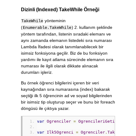
Dizinli (Indexed) TakeWhile Örneği
yönteminin
TakeWhile
(
) 2. kullanım şeklinde
Enumerable.TakeWhile
yöntem tarafından, listenin sıradaki elemanı ve
aynı zamanda elemanın listedeki sıra numarası
Lambda İfadesi olarak tanımlanabilecek bir
isimsiz fonksiyona geçilir. Biz de bu fonksiyon
yardımı ile kayıt atlama sürecinde elemanın sıra
numarası ile ilgili olarak dikkate alınacak
durumları işleriz.
Bu örnek öğrenci bilgilerini içeren bir veri
kaynağından sıra numarasına (index) bakarak
seçtiği ilk 5 öğrencinin ad ve soyad bilgilerinden
bir isimsiz tip oluşturup seçer ve bunu bir foreach
döngüsü ile çıktıya yazar.
var
Ogrenciler
=
OgrencileriGetir
();
var
Ilk5Ogrenci
=
Ogrenciler
.
TakeWhile
((