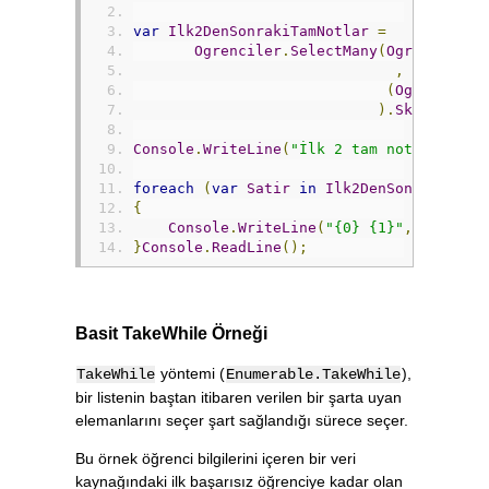
var
Ilk2DenSonrakiTamNotlar
=
Ogrenciler
.
SelectMany
(
Ogrenci
=>
,
(
Ogrenci
,
N
).
Skip
(
2
);
Console
.
WriteLine
(
"İlk 2 tam notdan sonr
foreach
(
var
Satir
in
Ilk2DenSonrakiTamN
{
Console
.
WriteLine
(
"{0} {1}"
,
Satir
.
A
}
Console
.
ReadLine
();
Basit TakeWhile Örneği
yöntemi (
),
TakeWhile
Enumerable.TakeWhile
bir listenin baştan itibaren verilen bir şarta uyan
elemanlarını seçer şart sağlandığı sürece seçer.
Bu örnek öğrenci bilgilerini içeren bir veri
kaynağındaki ilk başarısız öğrenciye kadar olan