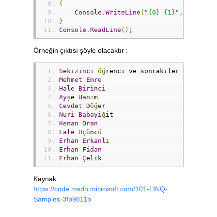
{
Console
.
WriteLine
(
"{0} {1}"
,
Ogrenci
}
Console
.
ReadLine
();
Örneğin çıktısı şöyle olacaktır :
Sekizinci
öğ
renci ve sonrakiler 
:
Mehmet
Emre
Hale
Birinci
Ay
ş
e 
Han
ı
m
Cevdet
 D
öğ
er
Nuri
Babayi
ğ
it
Kenan
Oran
Lale
Üçü
nc
ü
Erhan
Erkanl
ı
Erhan
Fidan
Erhan
Ç
elik
Kaynak:
https://code.msdn.microsoft.com/101-LINQ-
Samples-3fb9811b