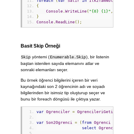
foreach
(
var
Satir
in
Ilk2TamNot
)
{
Console
.
WriteLine
(
"{0} {1}"
,
Satir
.
A
}
Console
.
ReadLine
();
Basit Skip Örneği
yöntemi (
), bir listenin
Skip
Enumerable.Skip
baştan istenilen sayıda elemanını atlar ve
sonraki elemanları seçer.
Bu örnek öğrenci bilgilerini içeren bir veri
kaynağındaki son 2 öğrencinin adı ve soyadı
bilgilerinden bir isimsiz tip oluşturup seçer ve
bunu bir foreach döngüsü ile çıktıya yazar.
var
Ogrenciler
=
OgrencileriGetir
();
var
Son2Ogrenci
=
(
from
Ogrenci
in
Ogren
select
Ogrenci
).
Skip
(