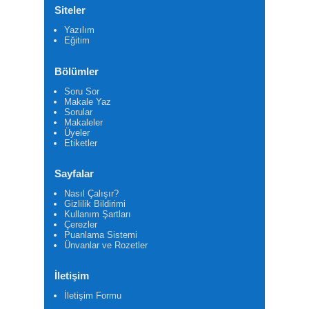
Siteler
Yazılım
Eğitim
Bölümler
Soru Sor
Makale Yaz
Sorular
Makaleler
Üyeler
Etiketler
Sayfalar
Nasıl Çalışır?
Gizlilik Bildirimi
Kullanım Şartları
Çerezler
Puanlama Sistemi
Ünvanlar ve Rozetler
İletişim
İletişim Formu