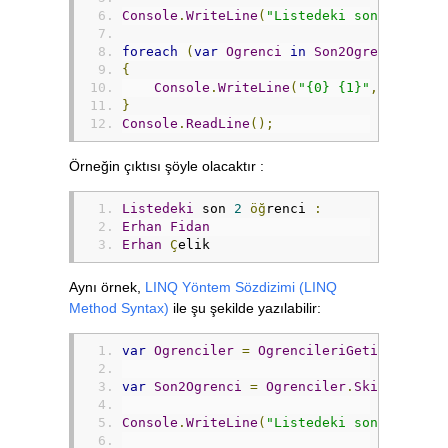
Console
.
WriteLine
(
"Listedeki son 2 öğren
foreach
(
var
Ogrenci
in
Son2Ogrenci
)
{
Console
.
WriteLine
(
"{0} {1}"
,
Ogrenci
}
Console
.
ReadLine
();
Örneğin çıktısı şöyle olacaktır :
Listedeki
 son 
2
öğ
renci 
:
Erhan
Fidan
Erhan
Ç
elik
Aynı örnek,
LINQ Yöntem Sözdizimi (LINQ
Method Syntax)
ile şu şekilde yazılabilir:
var
Ogrenciler
=
OgrencileriGetir
();
var
Son2Ogrenci
=
Ogrenciler
.
Skip
(
Ogrenc
Console
.
WriteLine
(
"Listedeki son 2 öğren