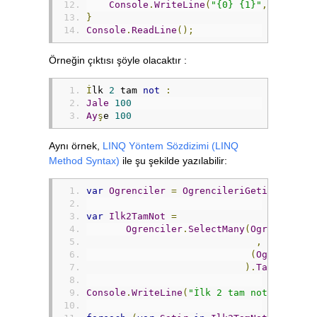
Console
.
WriteLine
(
"{0} {1}"
,
Satir
.
A
}
Console
.
ReadLine
();
Örneğin çıktısı şöyle olacaktır :
İ
lk 
2
 tam 
not
:
Jale
100
Ay
ş
e 
100
Aynı örnek,
LINQ Yöntem Sözdizimi (LINQ
Method Syntax)
ile şu şekilde yazılabilir:
var
Ogrenciler
=
OgrencileriGetir
();
var
Ilk2TamNot
=
Ogrenciler
.
SelectMany
(
Ogrenci
=>
,
(
Ogrenci
,
N
).
Take
(
2
);
Console
.
WriteLine
(
"İlk 2 tam not :"
);