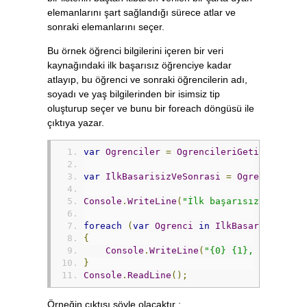
elemanlarını şart sağlandığı sürece atlar ve
sonraki elemanlarını seçer.
Bu örnek öğrenci bilgilerini içeren bir veri
kaynağındaki ilk başarısız öğrenciye kadar
atlayıp, bu öğrenci ve sonraki öğrencilerin adı,
soyadı ve yaş bilgilerinden bir isimsiz tip
oluşturup seçer ve bunu bir foreach döngüsü ile
çıktıya yazar.
var
Ogrenciler
=
OgrencileriGetir
();
var
IlkBasarisizVeSonrasi
=
Ogrenciler
.
S
Console
.
WriteLine
(
"İlk başarısız öğrenci
foreach
(
var
Ogrenci
in
IlkBasarisizVeSo
{
Console
.
WriteLine
(
"{0} {1}, yaşı {2}
}
Console
.
ReadLine
();
Örneğin çıktısı şöyle olacaktır :