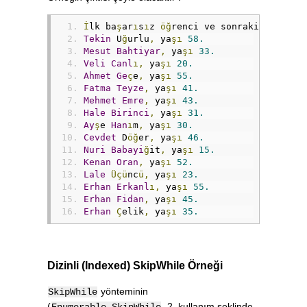
İ
lk ba
ş
ar
ı
s
ı
z 
öğ
renci ve sonraki 
öğ
renci
Tekin
 U
ğ
urlu
,
 ya
şı
58.
Mesut
Bahtiyar
,
 ya
şı
33.
Veli
Canl
ı,
 ya
şı
20.
Ahmet
Ge
ç
e
,
 ya
şı
55.
Fatma
Teyze
,
 ya
şı
41.
Mehmet
Emre
,
 ya
şı
43.
Hale
Birinci
,
 ya
şı
31.
Ay
ş
e 
Han
ı
m
,
 ya
şı
30.
Cevdet
 D
öğ
er
,
 ya
şı
46.
Nuri
Babayi
ğ
it
,
 ya
şı
15.
Kenan
Oran
,
 ya
şı
52.
Lale
Üçü
nc
ü,
 ya
şı
23.
Erhan
Erkanl
ı,
 ya
şı
55.
Erhan
Fidan
,
 ya
şı
45.
Erhan
Ç
elik
,
 ya
şı
35.
Dizinli (Indexed) SkipWhile Örneği
yönteminin
SkipWhile
(
2. kullanım şeklinde
Enumerable.SkipWhile