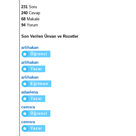
231
Soru
240
Cevap
68
Makale
94
Yorum
Son Verilen Ünvan ve Rozetler
arlihakan
Öğrenci
arlihakan
Yazar
arlihakan
Eğitmen
adaelena
Yazar
cemsra
Öğrenci
cemsra
Yazar