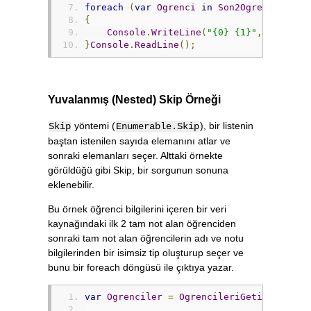
foreach
(
var
Ogrenci
in
Son2Ogrenci
)
{
Console
.
WriteLine
(
"{0} {1}"
,
Ogrenci
}
Console
.
ReadLine
();
Yuvalanmış (Nested) Skip Örneği
yöntemi (
), bir listenin
Skip
Enumerable.Skip
baştan istenilen sayıda elemanını atlar ve
sonraki elemanları seçer. Alttaki örnekte
görüldüğü gibi Skip, bir sorgunun sonuna
eklenebilir.
Bu örnek öğrenci bilgilerini içeren bir veri
kaynağındaki ilk 2 tam not alan öğrenciden
sonraki tam not alan öğrencilerin adı ve notu
bilgilerinden bir isimsiz tip oluşturup seçer ve
bunu bir foreach döngüsü ile çıktıya yazar.
var
Ogrenciler
=
OgrencileriGetir
();