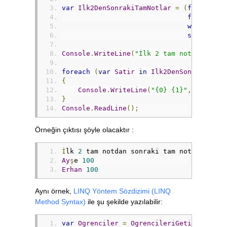
var
Ilk2DenSonrakiTamNotlar
=
(
from
Ogre
from
Not
where
Not
select
ne
Console
.
WriteLine
(
"İlk 2 tam notdan sonr
foreach
(
var
Satir
in
Ilk2DenSonrakiTamN
{
Console
.
WriteLine
(
"{0} {1}"
,
Satir
.
A
}
Console
.
ReadLine
();
Örneğin çıktısı şöyle olacaktır :
İ
lk 
2
 tam notdan sonraki tam notlar 
:
Ay
ş
e 
100
Erhan
100
Aynı örnek,
LINQ Yöntem Sözdizimi (LINQ
Method Syntax)
ile şu şekilde yazılabilir:
var
Ogrenciler
=
OgrencileriGetir
();