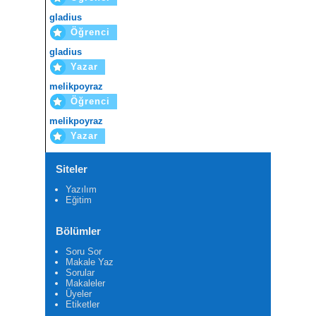
gladius
Öğrenci
gladius
Yazar
melikpoyraz
Öğrenci
melikpoyraz
Yazar
Siteler
Yazılım
Eğitim
Bölümler
Soru Sor
Makale Yaz
Sorular
Makaleler
Üyeler
Etiketler