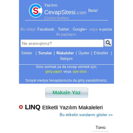
Yazılım.
Beta!
CevapSitesi
.com
Çözüm Noktası
Bu siteyi
Facebook
,
Twitter
,
Google+
veya
e-posta
ile paylaşın.
|
Sorular
|
Makaleler
|
Üyeler
|
Etiketler
|
İletişim
Soru sormak ya da cevap vermek için;
giriş yapın
veya
üye olun
.
Sosyal medya hesaplarınızla da giriş yapabilirsiniz.
Makale Yaz
LINQ
Etiketli Yazılım Makaleleri
Bu etiketin sorularını göster »»
Tümü