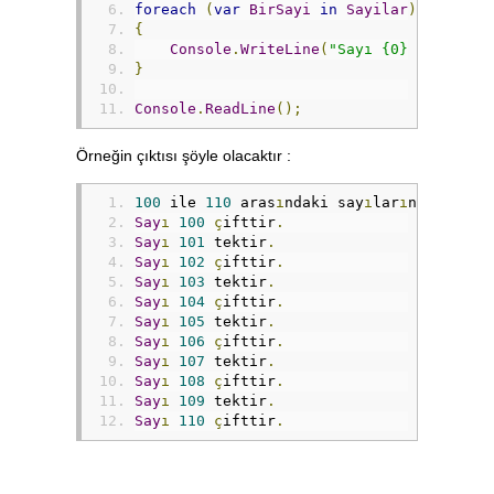
foreach
(
var
BirSayi
in
Sayilar
)
{
Console
.
WriteLine
(
"Sayı {0} {1}tir."
}
Console
.
ReadLine
();
Örneğin çıktısı şöyle olacaktır :
100
 ile 
110
 aras
ı
ndaki say
ı
lar
ı
n tek 
/
ç
Say
ı
100
ç
ifttir
.
Say
ı
101
 tektir
.
Say
ı
102
ç
ifttir
.
Say
ı
103
 tektir
.
Say
ı
104
ç
ifttir
.
Say
ı
105
 tektir
.
Say
ı
106
ç
ifttir
.
Say
ı
107
 tektir
.
Say
ı
108
ç
ifttir
.
Say
ı
109
 tektir
.
Say
ı
110
ç
ifttir
.