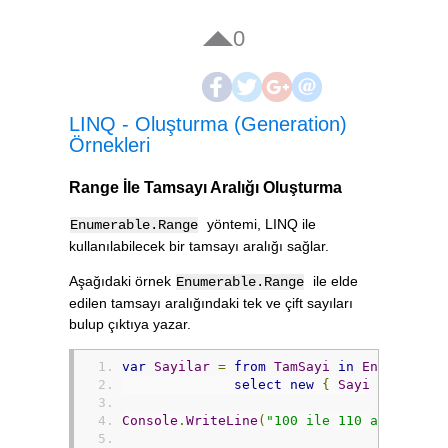
0
LINQ - Oluşturma (Generation)
Örnekleri
Range İle Tamsayı Aralığı Oluşturma
yöntemi, LINQ ile
Enumerable.Range
kullanılabilecek bir tamsayı aralığı sağlar.
Aşağıdaki örnek
ile elde
Enumerable.Range
edilen tamsayı aralığındaki tek ve çift sayıları
bulup çıktıya yazar.
var
Sayilar
=
from
TamSayi
in
Enumerable
select
new
{
Sayi
=
TamSay
Console
.
WriteLine
(
"100 ile 110 arasındak