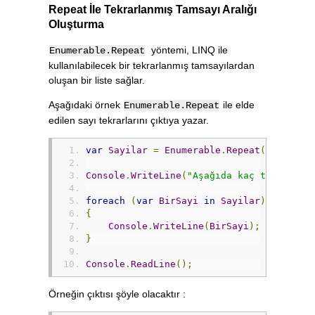
Repeat İle Tekrarlanmış Tamsayı Aralığı
Oluşturma
yöntemi, LINQ ile
Enumerable.Repeat
kullanılabilecek bir tekrarlanmış tamsayılardan
oluşan bir liste sağlar.
Aşağıdaki örnek
ile elde
Enumerable.Repeat
edilen sayı tekrarlarını çıktıya yazar.
var
Sayilar
=
Enumerable
.
Repeat
(
11
,
5
);
Console
.
WriteLine
(
"Aşağıda kaç tane 11 v
foreach
(
var
BirSayi
in
Sayilar
)
{
Console
.
WriteLine
(
BirSayi
);
}
Console
.
ReadLine
();
Örneğin çıktısı şöyle olacaktır :