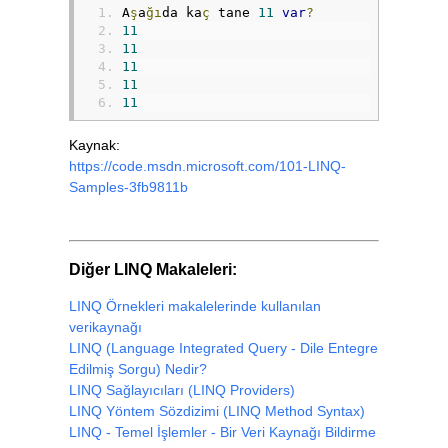
A
ş
a
ğı
da ka
ç
 tane 
11
var
?
11
11
11
11
11
Kaynak:
https://code.msdn.microsoft.com/101-LINQ-
Samples-3fb9811b
Diğer LINQ Makaleleri:
LINQ Örnekleri makalelerinde kullanılan
verikaynağı
LINQ (Language Integrated Query - Dile Entegre
Edilmiş Sorgu) Nedir?
LINQ Sağlayıcıları (LINQ Providers)
LINQ Yöntem Sözdizimi (LINQ Method Syntax)
LINQ - Temel İşlemler - Bir Veri Kaynağı Bildirme