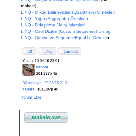
makale)
LINQ - Miktar Belirleyiciler (Quantifiers) Örnekleri
LINQ - Yığın (Aggregate) Örnekleri
LINQ - Birleştirme (Join) İşlemleri
LINQ - Özel Dizilim (Custom Sequence) Örneği
LINQ - Concat ve SequenceEqual İle Örnekle
r
C#
LINQ
Lambda
Yazan: 10.04.16 23:01
canora
101,387
p
4
ü
Düzenleyen: 20.06.16 21:21
canora
101,387
p
4
ü
Yorum Ekle
Makale Yaz