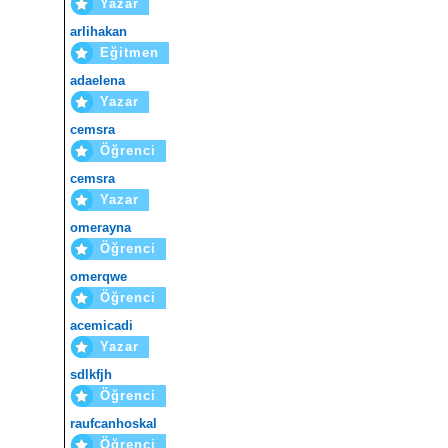
Yazar
arlihakan
Eğitmen
adaelena
Yazar
cemsra
Öğrenci
cemsra
Yazar
omerayna
Öğrenci
omerqwe
Öğrenci
acemicadi
Yazar
sdlkfjh
Öğrenci
raufcanhoskal
Öğrenci