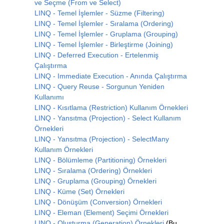
ve Seçme (From ve Select)
LINQ - Temel İşlemler - Süzme (Filtering)
LINQ - Temel İşlemler - Sıralama (Ordering)
LINQ - Temel İşlemler - Gruplama (Grouping)
LINQ - Temel İşlemler - Birleştirme (Joining)
LINQ - Deferred Execution - Ertelenmiş
Çalıştırma
LINQ - Immediate Execution - Anında Çalıştırma
LINQ - Query Reuse - Sorgunun Yeniden
Kullanımı
LINQ - Kısıtlama (Restriction) Kullanım Örnekleri
LINQ - Yansıtma (Projection) - Select Kullanım
Örnekleri
LINQ - Yansıtma (Projection) - SelectMany
Kullanım Örnekleri
LINQ - Bölümleme (Partitioning) Örnekleri
LINQ - Sıralama (Ordering) Örnekleri
LINQ - Gruplama (Grouping) Örnekleri
LINQ - Küme (Set) Örnekleri
LINQ - Dönüşüm (Conversion) Örnekleri
LINQ - Eleman (Element) Seçimi Örnekleri
LINQ - Oluşturma (Generation) Örnekleri
(Bu