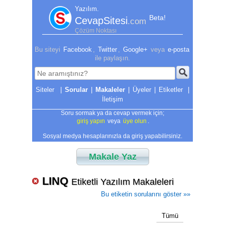
Yazılım.
Beta!
CevapSitesi
.com
Çözüm Noktası
Bu siteyi
Facebook
,
Twitter
,
Google+
veya
e-posta
ile paylaşın.
|
Sorular
|
Makaleler
|
Üyeler
|
Etiketler
|
İletişim
Soru sormak ya da cevap vermek için;
giriş yapın
veya
üye olun
.
Sosyal medya hesaplarınızla da giriş yapabilirsiniz.
Makale Yaz
LINQ
Etiketli Yazılım Makaleleri
Bu etiketin sorularını göster »»
Tümü