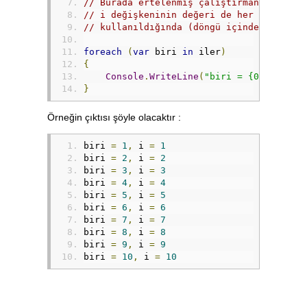
// Burada ertelenmiş çalıştırmanın bir y
// i değişkeninin değeri de her bir elem
// kullanıldığında (döngü içinde) arttır
foreach
(
var
 biri 
in
 iler
)
{
Console
.
WriteLine
(
"biri = {0}, i = {
}
Örneğin çıktısı şöyle olacaktır :
biri 
=
1
,
 i 
=
1
biri 
=
2
,
 i 
=
2
biri 
=
3
,
 i 
=
3
biri 
=
4
,
 i 
=
4
biri 
=
5
,
 i 
=
5
biri 
=
6
,
 i 
=
6
biri 
=
7
,
 i 
=
7
biri 
=
8
,
 i 
=
8
biri 
=
9
,
 i 
=
9
biri 
=
10
,
 i 
=
10