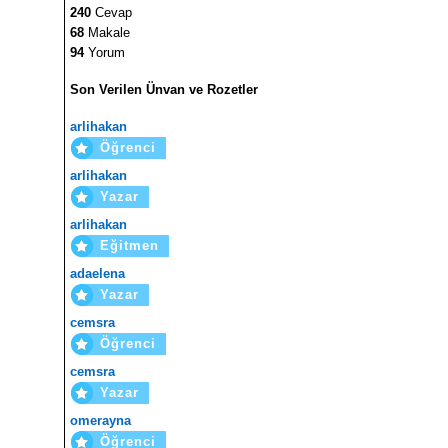
240
Cevap
68
Makale
94
Yorum
Son Verilen Ünvan ve Rozetler
arlihakan
Öğrenci
arlihakan
Yazar
arlihakan
Eğitmen
adaelena
Yazar
cemsra
Öğrenci
cemsra
Yazar
omerayna
Öğrenci