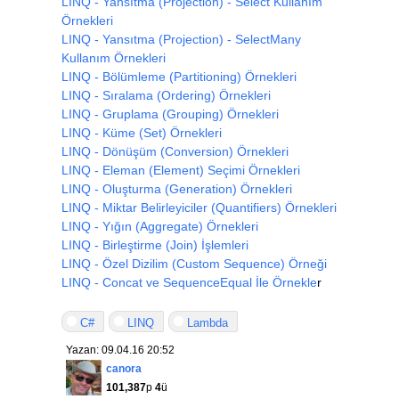
LINQ - Yansıtma (Projection) - Select Kullanım
Örnekleri
LINQ - Yansıtma (Projection) - SelectMany
Kullanım Örnekleri
LINQ - Bölümleme (Partitioning) Örnekleri
LINQ - Sıralama (Ordering) Örnekleri
LINQ - Gruplama (Grouping) Örnekleri
LINQ - Küme (Set) Örnekleri
LINQ - Dönüşüm (Conversion) Örnekleri
LINQ - Eleman (Element) Seçimi Örnekleri
LINQ - Oluşturma (Generation) Örnekleri
LINQ - Miktar Belirleyiciler (Quantifiers) Örnekleri
LINQ - Yığın (Aggregate) Örnekleri
LINQ - Birleştirme (Join) İşlemleri
LINQ - Özel Dizilim (Custom Sequence) Örneği
LINQ - Concat ve SequenceEqual İle Örnekle
r
C#
LINQ
Lambda
Yazan: 09.04.16 20:52
canora
101,387
p
4
ü