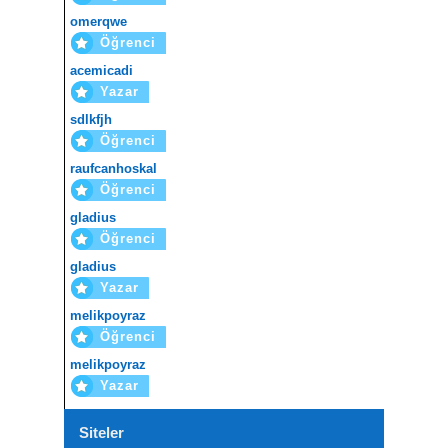
omerqwe
Öğrenci
acemicadi
Yazar
sdlkfjh
Öğrenci
raufcanhoskal
Öğrenci
gladius
Öğrenci
gladius
Yazar
melikpoyraz
Öğrenci
melikpoyraz
Yazar
Siteler