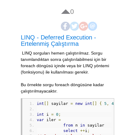
0
LINQ - Deferred Execution -
Ertelenmiş Çalıştırma
LINQ sorguları hemen çalıştırılmaz. Sorgu
tanımlandıktan sonra çalıştırılabilmesi için bir
foreach döngüsü içinde veya bir LINQ yöntemi
(fonksiyonu) ile kullanılması gerekir.
Bu örnekte sorgu foreach döngüsüne kadar
çalıştırılmayacaktır.
int
[]
 sayilar 
=
new
int
[]
{
5
,
4
,
1
,
3
,
int
 i 
=
0
;
var
 iler 
=
from
 n 
in
 sayilar
select
++
i
;