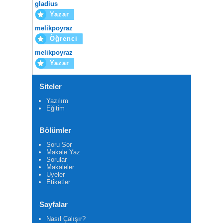
gladius
Yazar
melikpoyraz
Öğrenci
melikpoyraz
Yazar
Siteler
Yazılım
Eğitim
Bölümler
Soru Sor
Makale Yaz
Sorular
Makaleler
Üyeler
Etiketler
Sayfalar
Nasıl Çalışır?