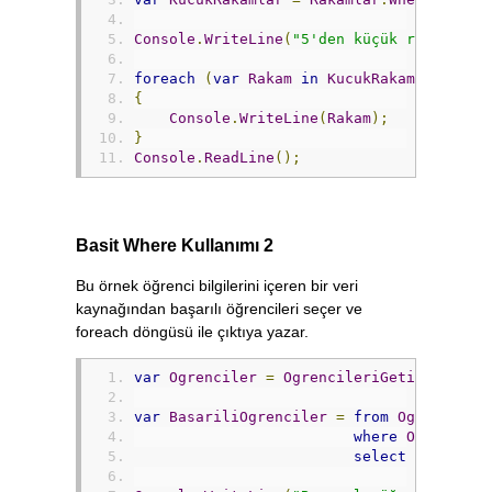
Console
.
WriteLine
(
"5'den küçük rakamlar.
foreach
(
var
Rakam
in
KucukRakamlar
)
{
Console
.
WriteLine
(
Rakam
);
}
Console
.
ReadLine
();
Basit Where Kullanımı 2
Bu örnek öğrenci bilgilerini içeren bir veri
kaynağından başarılı öğrencileri seçer ve
foreach döngüsü ile çıktıya yazar.
var
Ogrenciler
=
OgrencileriGetir
();
var
BasariliOgrenciler
=
from
Ogrenci
in
where
Ogrenci
.
B
select
Ogrenci
;