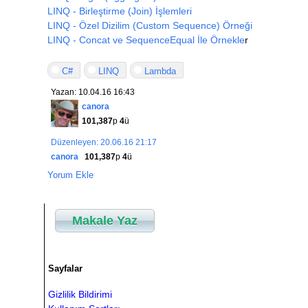
LINQ - Birleştirme (Join) İşlemleri
LINQ - Özel Dizilim (Custom Sequence) Örneği
LINQ - Concat ve SequenceEqual İle Örnekle
r
C#
LINQ
Lambda
Yazan: 10.04.16 16:43
canora
101,387
p
4
ü
Düzenleyen: 20.06.16 21:17
canora
101,387
p
4
ü
Yorum Ekle
Makale Yaz
Sayfalar
Gizlilik Bildirimi