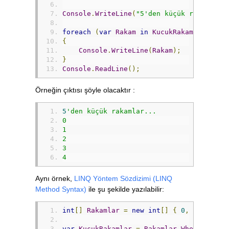
Console
.
WriteLine
(
"5'den küçük rakamlar.
foreach
(
var
Rakam
in
KucukRakamlar
)
{
Console
.
WriteLine
(
Rakam
);
}
Console
.
ReadLine
();
Örneğin çıktısı şöyle olacaktır :
5
'den küçük rakamlar...
0
1
2
3
4
Aynı örnek,
LINQ Yöntem Sözdizimi (LINQ
Method Syntax)
ile şu şekilde yazılabilir:
int
[]
Rakamlar
=
new
int
[]
{
0
,
1
,
2
,
3
,
var
KucukRakamlar
=
Rakamlar
.
Where
(
Rakam