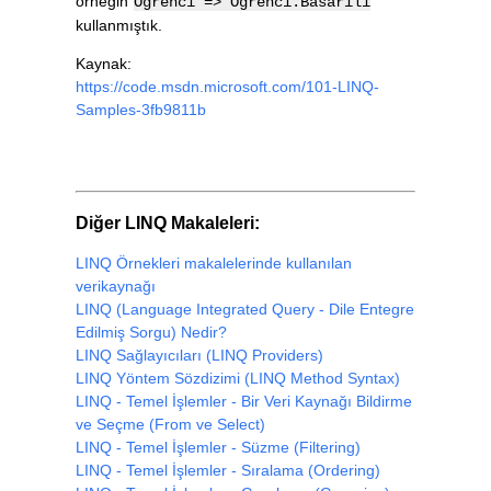
örneğin
Ogrenci => Ogrenci.Basarili
kullanmıştık.
Kaynak:
https://code.msdn.microsoft.com/101-LINQ-
Samples-3fb9811b
Diğer LINQ Makaleleri:
LINQ Örnekleri makalelerinde kullanılan
verikaynağı
LINQ (Language Integrated Query - Dile Entegre
Edilmiş Sorgu) Nedir?
LINQ Sağlayıcıları (LINQ Providers)
LINQ Yöntem Sözdizimi (LINQ Method Syntax)
LINQ - Temel İşlemler - Bir Veri Kaynağı Bildirme
ve Seçme (From ve Select)
LINQ - Temel İşlemler - Süzme (Filtering)
LINQ - Temel İşlemler - Sıralama (Ordering)