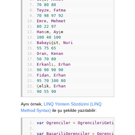
70
80
80
Teyze
,
Fatma
70
98
97
92
Emre
,
Mehmet
80
22
97
Han
ı
m
,
Ay
ş
e
100
40
100
Babayi
ğ
it
,
Nuri
55
75
65
Oran
,
Kenan
50
70
80
Erkanl
ı,
Erhan
90
90
90
90
Fidan
,
Erhan
95
70
100
80
Ç
elik
,
Erhan
90
55
90
Aynı örnek,
LINQ Yöntem Sözdizimi (LINQ
Method Syntax)
ile şu şekilde yazılabilir:
var
Ogrenciler
=
OgrencileriGetir
();
var
BasariliOgrenciler
=
Ogrenciler
.
Wher