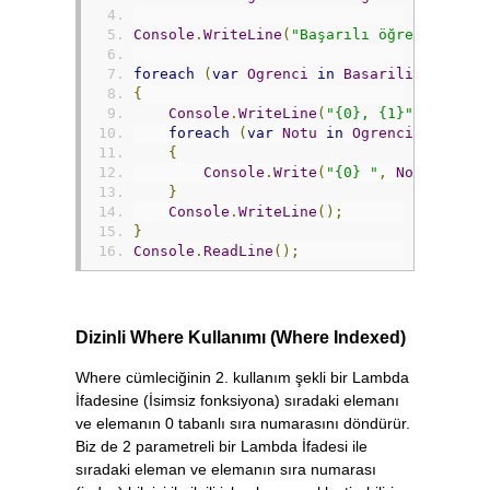
Console
.
WriteLine
(
"Başarılı öğrencilerin
foreach
(
var
Ogrenci
in
BasariliOgrencil
{
Console
.
WriteLine
(
"{0}, {1}"
,
Ogrenc
foreach
(
var
Notu
in
Ogrenci
.
Notlar
)
{
Console
.
Write
(
"{0} "
,
Notu
);
}
Console
.
WriteLine
();
}
Console
.
ReadLine
();
Dizinli Where Kullanımı (Where Indexed)
Where cümleciğinin 2. kullanım şekli bir Lambda
İfadesine (İsimsiz fonksiyona) sıradaki elemanı
ve elemanın 0 tabanlı sıra numarasını döndürür.
Biz de 2 parametreli bir Lambda İfadesi ile
sıradaki eleman ve elemanın sıra numarası