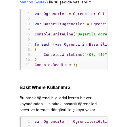
Method Syntax)
ile şu şekilde yazılabilir:
var
Ogrenciler
=
OgrencileriGetir
();
var
BasariliOgrenciler
=
Ogrenciler
.
Wher
Console
.
WriteLine
(
"Başarılı öğrenciler..
foreach
(
var
Ogrenci
in
BasariliOgrencil
{
Console
.
WriteLine
(
"{0}, {1}"
,
Ogrenc
}
Console
.
ReadLine
();
Basit Where Kullanımı 3
Bu örnek öğrenci bilgilerini içeren bir veri
kaynağından 1. sınıftaki başarılı öğrencileri
seçer ve foreach döngüsü ile çıktıya yazar.
var
Ogrenciler
=
OgrencileriGetir
();