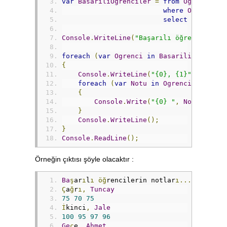
var
BasariliOgrenciler
=
from
Ogrenci
in
where
Ogrenci
.
B
select
Ogrenci
;
Console
.
WriteLine
(
"Başarılı öğrencilerin
foreach
(
var
Ogrenci
in
BasariliOgrencil
{
Console
.
WriteLine
(
"{0}, {1}"
,
Ogrenc
foreach
(
var
Notu
in
Ogrenci
.
Notlar
)
{
Console
.
Write
(
"{0} "
,
Notu
);
}
Console
.
WriteLine
();
}
Console
.
ReadLine
();
Örneğin çıktısı şöyle olacaktır :
Ba
ş
ar
ı
l
ı
öğ
rencilerin notlar
ı...
Ç
a
ğ
r
ı,
Tuncay
75
70
75
İ
kinci
,
Jale
100
95
97
96
Ge
ç
e
,
Ahmet