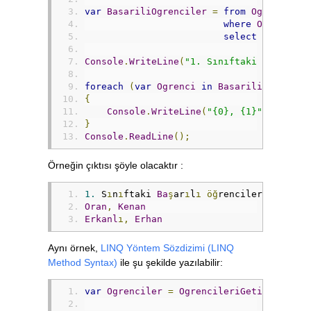
var
BasariliOgrenciler
=
from
Ogrenci
in
where
Ogrenci
.
B
select
Ogrenci
;
Console
.
WriteLine
(
"1. Sınıftaki Başarılı
foreach
(
var
Ogrenci
in
BasariliOgrencil
{
Console
.
WriteLine
(
"{0}, {1}"
,
Ogrenc
}
Console
.
ReadLine
();
Örneğin çıktısı şöyle olacaktır :
1.
 S
ı
n
ı
ftaki 
Ba
ş
ar
ı
l
ı
öğ
renciler
...
Oran
,
Kenan
Erkanl
ı,
Erhan
Aynı örnek,
LINQ Yöntem Sözdizimi (LINQ
Method Syntax)
ile şu şekilde yazılabilir:
var
Ogrenciler
=
OgrencileriGetir
();