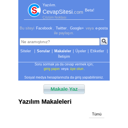
Yazılım.
Beta!
CevapSitesi
.com
Çözüm Noktası
Bu siteyi
Facebook
,
Twitter
,
Google+
veya
e-posta
ile paylaşın.
|
Sorular
|
Makaleler
|
Üyeler
|
Etiketler
|
İletişim
Soru sormak ya da cevap vermek için;
giriş yapın
veya
üye olun
.
Sosyal medya hesaplarınızla da giriş yapabilirsiniz.
Makale Yaz
Yazılım Makaleleri
Tümü