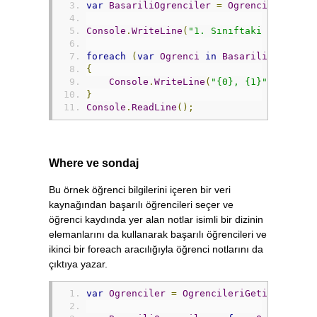
var
BasariliOgrenciler
=
Ogrenciler
.
Wher
Console
.
WriteLine
(
"1. Sınıftaki Başarılı
foreach
(
var
Ogrenci
in
BasariliOgrencil
{
Console
.
WriteLine
(
"{0}, {1}"
,
Ogrenc
}
Console
.
ReadLine
();
Where ve sondaj
Bu örnek öğrenci bilgilerini içeren bir veri
kaynağından başarılı öğrencileri seçer ve
öğrenci kaydında yer alan notlar isimli bir dizinin
elemanlarını da kullanarak başarılı öğrencileri ve
ikinci bir foreach aracılığıyla öğrenci notlarını da
çıktıya yazar.
var
Ogrenciler
=
OgrencileriGetir
();