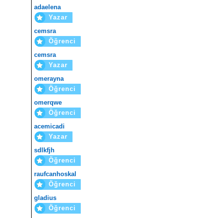
adaelena
Yazar
cemsra
Öğrenci
cemsra
Yazar
omerayna
Öğrenci
omerqwe
Öğrenci
acemicadi
Yazar
sdlkfjh
Öğrenci
raufcanhoskal
Öğrenci
gladius
Öğrenci