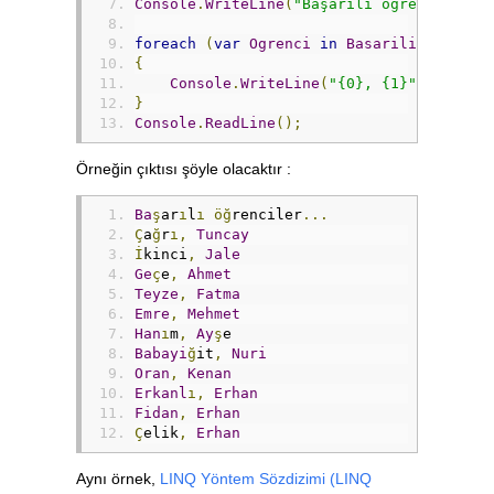
Console
.
WriteLine
(
"Başarılı öğrenciler..
foreach
(
var
Ogrenci
in
BasariliOgrencil
{
Console
.
WriteLine
(
"{0}, {1}"
,
Ogrenc
}
Console
.
ReadLine
();
Örneğin çıktısı şöyle olacaktır :
Ba
ş
ar
ı
l
ı
öğ
renciler
...
Ç
a
ğ
r
ı,
Tuncay
İ
kinci
,
Jale
Ge
ç
e
,
Ahmet
Teyze
,
Fatma
Emre
,
Mehmet
Han
ı
m
,
Ay
ş
e
Babayi
ğ
it
,
Nuri
Oran
,
Kenan
Erkanl
ı,
Erhan
Fidan
,
Erhan
Ç
elik
,
Erhan
Aynı örnek,
LINQ Yöntem Sözdizimi (LINQ