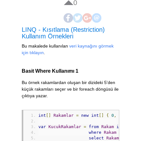
0
LINQ - Kısıtlama (Restriction)
Kullanım Örnekleri
Bu makalede kullanılan
veri kaynağını görmek
için tıklayın
.
Basit Where Kullanımı 1
Bu örnek rakamlardan oluşan bir dizideki 5'den
küçük rakamları seçer ve bir foreach döngüsü ile
çıktıya yazar.
int
[]
Rakamlar
=
new
int
[]
{
0
,
1
,
2
,
3
,
var
KucukRakamlar
=
from
Rakam
in
Rakaml
where
Rakam
<
5
select
Rakam
;