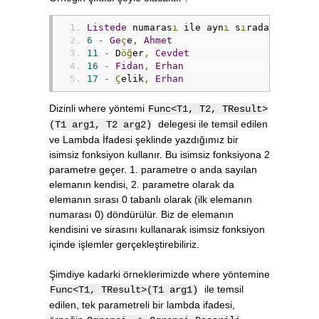
Listede
 numaras
ı
 ile ayn
ı
 s
ı
rada bulunan
6
-
Ge
ç
e
,
Ahmet
11
-
 D
öğ
er
,
Cevdet
16
-
Fidan
,
Erhan
17
-
Ç
elik
,
Erhan
Dizinli where yöntemi
Func<T1, T2, TResult>
delegesi ile temsil edilen
(T1 arg1, T2 arg2)
ve Lambda İfadesi şeklinde yazdığımız bir
isimsiz fonksiyon kullanır. Bu isimsiz fonksiyona 2
parametre geçer. 1. parametre o anda sayılan
elemanın kendisi, 2. parametre olarak da
elemanın sırası 0 tabanlı olarak (ilk elemanın
numarası 0) döndürülür. Biz de elemanın
kendisini ve sirasını kullanarak isimsiz fonksiyon
içinde işlemler gerçekleştirebiliriz.
Şimdiye kadarki örneklerimizde where yöntemine
ile temsil
Func<T1, TResult>(T1 arg1)
edilen, tek parametreli bir lambda ifadesi,