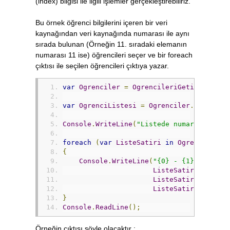
(index) bilgisi ile ilgili işlemler gerçekleştirebiliriz.
Bu örnek öğrenci bilgilerini içeren bir veri
kaynağından veri kaynağında numarası ile aynı
sırada bulunan (Örneğin 11. sıradaki elemanın
numarası 11 ise) öğrencileri seçer ve bir foreach
çıktısı ile seçilen öğrencileri çıktıya yazar.
var
Ogrenciler
=
OgrencileriGetir
();
var
OgrenciListesi
=
Ogrenciler
.
Where
((
O
Console
.
WriteLine
(
"Listede numarası ile 
foreach
(
var
ListeSatiri
in
OgrenciListe
{
Console
.
WriteLine
(
"{0} - {1}, {2}"
,
ListeSatiri
.
No
,
ListeSatiri
.
Soyadi
ListeSatiri
.
Adi
);
}
Console
.
ReadLine
();
Örneğin çıktısı şöyle olacaktır :