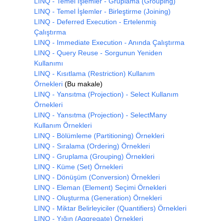
LINQ - Temel İşlemler - Gruplama (Grouping)
LINQ - Temel İşlemler - Birleştirme (Joining)
LINQ - Deferred Execution - Ertelenmiş
Çalıştırma
LINQ - Immediate Execution - Anında Çalıştırma
LINQ - Query Reuse - Sorgunun Yeniden
Kullanımı
LINQ - Kısıtlama (Restriction) Kullanım
Örnekleri
(Bu makale)
LINQ - Yansıtma (Projection) - Select Kullanım
Örnekleri
LINQ - Yansıtma (Projection) - SelectMany
Kullanım Örnekleri
LINQ - Bölümleme (Partitioning) Örnekleri
LINQ - Sıralama (Ordering) Örnekleri
LINQ - Gruplama (Grouping) Örnekleri
LINQ - Küme (Set) Örnekleri
LINQ - Dönüşüm (Conversion) Örnekleri
LINQ - Eleman (Element) Seçimi Örnekleri
LINQ - Oluşturma (Generation) Örnekleri
LINQ - Miktar Belirleyiciler (Quantifiers) Örnekleri
LINQ - Yığın (Aggregate) Örnekleri