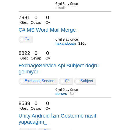
6 yıl 8 ay önce
misafir
7981
0
0
Göst.
Cevap
Oy
C# MS Word Mail Merge
C#
6 yıl 9 ay önce
hakandogan
310
p
8822
0
0
Göst.
Cevap
Oy
ExchageService Api Subject doğru
gelmiyor
ExchangeService
C#
Subject
6 yıl 9 ay önce
sbrsvs
4
p
8539
0
0
Göst.
Cevap
Oy
Unity Android İzin Gösterme nasıl
yapacağım_