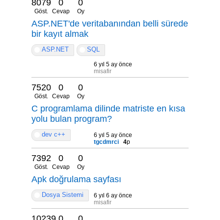
8079
0
0
Göst.
Cevap
Oy
ASP.NET'de veritabanından belli sürede
bir kayıt almak
ASP.NET
SQL
6 yıl 5 ay önce
misafir
7520
0
0
Göst.
Cevap
Oy
C programlama dilinde matriste en kısa
yolu bulan program?
dev c++
6 yıl 5 ay önce
tgcdmrci
4
p
7392
0
0
Göst.
Cevap
Oy
Apk doğrulama sayfası
Dosya Sistemi
6 yıl 6 ay önce
misafir
10239
0
0