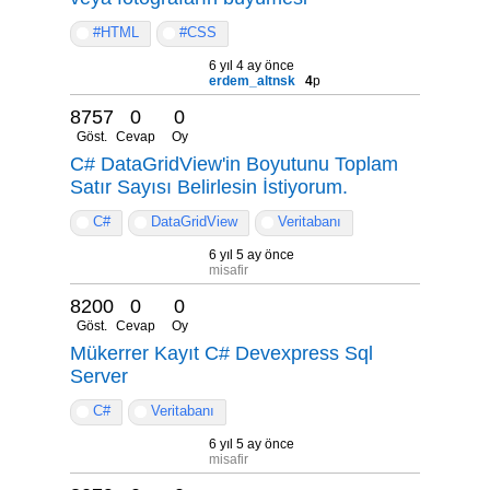
#HTML
#CSS
6 yıl 4 ay önce
erdem_altnsk
4
p
8757
0
0
Göst.
Cevap
Oy
C# DataGridView'in Boyutunu Toplam
Satır Sayısı Belirlesin İstiyorum.
C#
DataGridView
Veritabanı
6 yıl 5 ay önce
misafir
8200
0
0
Göst.
Cevap
Oy
Mükerrer Kayıt C# Devexpress Sql
Server
C#
Veritabanı
6 yıl 5 ay önce
misafir