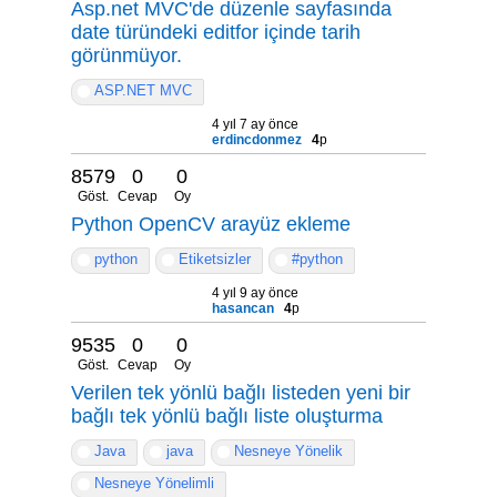
Asp.net MVC'de düzenle sayfasında
date türündeki editfor içinde tarih
görünmüyor.
ASP.NET MVC
4 yıl 7 ay önce
erdincdonmez
4
p
8579
0
0
Göst.
Cevap
Oy
Python OpenCV arayüz ekleme
python
Etiketsizler
#python
4 yıl 9 ay önce
hasancan
4
p
9535
0
0
Göst.
Cevap
Oy
Verilen tek yönlü bağlı listeden yeni bir
bağlı tek yönlü bağlı liste oluşturma
Java
java
Nesneye Yönelik
Nesneye Yönelimli