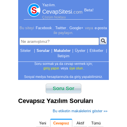
Yazılım.
Beta!
CevapSitesi
.com
Çözüm Noktası
Bu siteyi
Facebook
,
Twitter
,
Google+
veya
e-posta
ile paylaşın.
|
Sorular
|
Makaleler
|
Üyeler
|
Etiketler
|
İletişim
Soru sormak ya da cevap vermek için;
giriş yapın
veya
üye olun
.
Sosyal medya hesaplarınızla da giriş yapabilirsiniz.
Soru Sor
Cevapsız Yazılım Soruları
Bu etiketin makalelerini göster »»
Yeni
Cevapsız
Aktif
Tümü