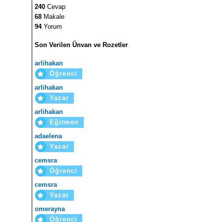
240
Cevap
68
Makale
94
Yorum
Son Verilen Ünvan ve Rozetler
arlihakan
Öğrenci
arlihakan
Yazar
arlihakan
Eğitmen
adaelena
Yazar
cemsra
Öğrenci
cemsra
Yazar
omerayna
Öğrenci