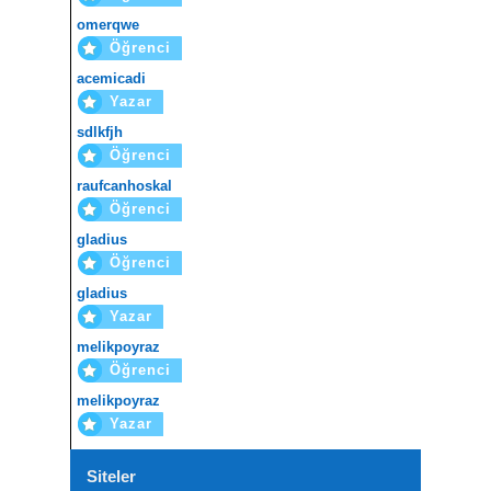
omerqwe
Öğrenci
acemicadi
Yazar
sdlkfjh
Öğrenci
raufcanhoskal
Öğrenci
gladius
Öğrenci
gladius
Yazar
melikpoyraz
Öğrenci
melikpoyraz
Yazar
Siteler