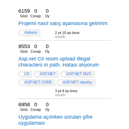
6159
0
0
Göst.
Cevap
Oy
Projemi nasıl satış aşamasına getiririm
Arduino
2 yıl 10 ay önce
misafir
8553
0
0
Göst.
Cevap
Oy
Asp.net C# resim upload Illegal
characters in path. Hatası alıyorum
C#
ASP.NET
ASP.NET MVC
ASP.NET CORE
ASP.NET Identity
3 yıl 9 ay önce
misafir
6958
0
0
Göst.
Cevap
Oy
Uygulama açılırken sorulan şifre
uygulaması