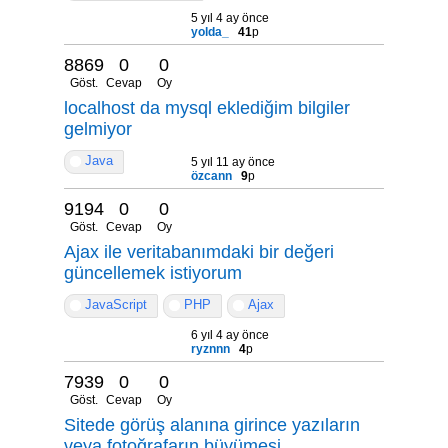
5 yıl 4 ay önce
yolda_
41
p
8869
0
0
Göst.
Cevap
Oy
localhost da mysql eklediğim bilgiler
gelmiyor
Java
5 yıl 11 ay önce
özcann
9
p
9194
0
0
Göst.
Cevap
Oy
Ajax ile veritabanımdaki bir değeri
güncellemek istiyorum
JavaScript
PHP
Ajax
6 yıl 4 ay önce
ryznnn
4
p
7939
0
0
Göst.
Cevap
Oy
Sitede görüş alanına girince yazıların
veya fotoğrafarın büyümesi