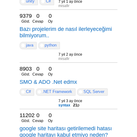
unity
C#
7 yıl 1 ay önce
misafir
9379
0
0
Göst.
Cevap
Oy
Bazı projelerim de nasıl ilerleyeceğimi
bilmiyorum..
java
python
7 yıl 2 ay önce
misafir
8903
0
0
Göst.
Cevap
Oy
SMO & ADO .Net edmx
C#
.NET Framework
SQL Server
7 yıl 3 ay önce
syntax
21
p
11202
0
0
Göst.
Cevap
Oy
google site haritası getirilemedi hatası
google haritayı kabul etmiyo neden?