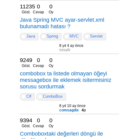
11235
0
0
Göst.
Cevap
Oy
Java Spring MVC ayar-servlet.xml
bulunamadı hatası ?
Java
Spring
MVC
Servlet
8 yıl 4 ay önce
misafir
9249
0
0
Göst.
Cevap
Oy
combobox ta listede olmayan öğeyi
messagebox ile eklemek isitermisiniz
sorusu sordurmak
C#
ComboBox
8 yıl 10 ay önce
comsagdis
4
p
9394
0
0
Göst.
Cevap
Oy
Comboboxtaki değerleri döngü ile