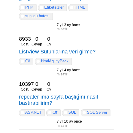
PHP
Etiketsizler
HTML
sunucu hatası
7 yıl 3 ay önce
misafir
8933
0
0
Göst.
Cevap
Oy
ListView Sutunlarına veri girme?
C#
HtmlAgilityPack
7 yıl 4 ay önce
misafir
10397
0
0
Göst.
Cevap
Oy
repeater ıma sayfa başlığını nasıl
bastırabilirim?
ASP.NET
C#
SQL
SQL Server
7 yıl 10 ay önce
misafir