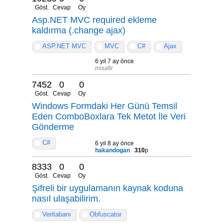
Göst.
Cevap
Oy
Asp.NET MVC required ekleme
kaldırma (.change ajax)
ASP.NET MVC
MVC
C#
Ajax
6 yıl 7 ay önce
misafir
7452
0
0
Göst.
Cevap
Oy
Windows Formdaki Her Günü Temsil
Eden ComboBoxlara Tek Metot İle Veri
Gönderme
C#
6 yıl 8 ay önce
hakandogan
310
p
8333
0
0
Göst.
Cevap
Oy
Şifreli bir uygulamanın kaynak koduna
nasıl ulaşabilirim.
Veritabanı
Obfuscator