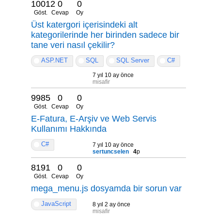
10012
0
0
Göst.
Cevap
Oy
Üst katergori içerisindeki alt
kategorilerinde her birinden sadece bir
tane veri nasıl çekilir?
ASP.NET
SQL
SQL Server
C#
7 yıl 10 ay önce
misafir
9985
0
0
Göst.
Cevap
Oy
E-Fatura, E-Arşiv ve Web Servis
Kullanımı Hakkında
C#
7 yıl 10 ay önce
sertuncselen
4
p
8191
0
0
Göst.
Cevap
Oy
mega_menu.js dosyamda bir sorun var
JavaScript
8 yıl 2 ay önce
misafir