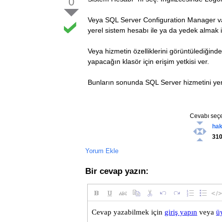
0
}
catch
(
Exceptio
{
Veya SQL Server Configuration Manager v
MessageBox
.
yerel sistem hesabı ile ya da yedek almak is
return
;
}
Veya hizmetin özelliklerini görüntüledi
}
yapacağın klasör için erişim yetkisi ver.
Bunların sonunda SQL Server hizmetini yen
Cevabı seçe
ha
31
Yorum Ekle
Bir cevap yazın: