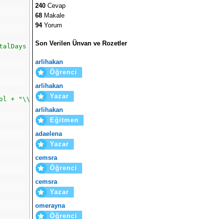
240
Cevap
68
Makale
94
Yorum
Son Verilen Ünvan ve Rozetler
talDays >= 3)
arlihakan
Öğrenci
arlihakan
Yazar
ol + "\\" + DateTime.Now.ToString("dd.MM.yyyy_hhmmss") +
arlihakan
Eğitmen
adaelena
Yazar
cemsra
Öğrenci
cemsra
Yazar
omerayna
Öğrenci