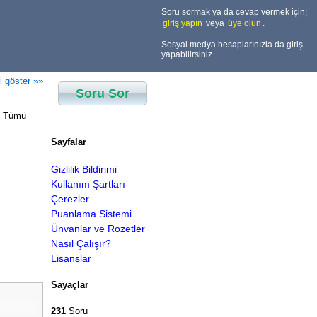
Soru sormak ya da cevap vermek için;
giriş yapın
veya
üye olun
.
Sosyal medya hesaplarınızla da giriş
yapabilirsiniz.
i göster »»
Soru Sor
Tümü
Sayfalar
Gizlilik Bildirimi
Kullanım Şartları
Çerezler
Puanlama Sistemi
Ünvanlar ve Rozetler
Nasıl Çalışır?
Lisanslar
Sayaçlar
231
Soru