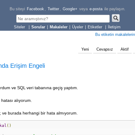
Bu siteyi
Facebook
,
Twitter
,
Google+
veya
e-posta
ile paylaşın.
|
Sorular
|
Makaleler
|
Üyeler
|
Etiketler
|
İletişim
Bu etiketin makalelerin
Yeni
Cevapsız
Aktif
nda Erişim Engeli
ordum ve SQL veri tabanına geçiş yaptım.
i hatası alıyorum.
; ve burada herhangi bir hata almıyorum.
kal
()