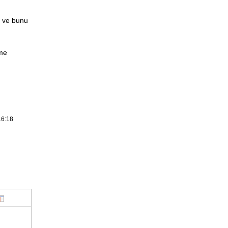
a ve bunu
eme
16:18