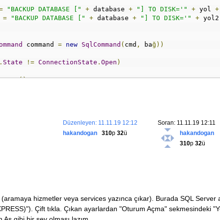
=
"BACKUP DATABASE ["
+
 database 
+
"] TO DISK='"
+
 yol 
+
 
=
"BACKUP DATABASE ["
+
 database 
+
"] TO DISK='"
+
 yol2
ommand
 command 
=
new
SqlCommand
(
cmd
,
 ba
ğ))
.
State
!=
ConnectionState
.
Open
)
.
Open
();
.
ExecuteNonQuery
();
se
();
Düzenleyen: 11.11.19 12:12
Soran: 11.11.19 12:11
ommand
 command2 
=
new
SqlCommand
(
cmd2
,
 ba
ğ))
hakandogan
310
p
32
ü
hakandogan
.
State
!=
ConnectionState
.
Open
)
310
p
32
ü
.
Open
();
2
.
ExecuteNonQuery
();
se
();
Box
.
Show
(
"Veritabanı Drive Klasörüne"
+
Environment
.
NewL
 (aramaya hizmetler veya services yazınca çıkar). Burada SQL Server
PRESS)"). Çift tıkla. Çıkan ayarlardan "Oturum Açma" sekmesindeki "Y
 As gibi bir şey olması lazım.