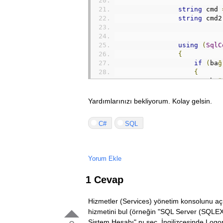
string
 cmd 
string
 cmd2
using
(
SqlC
{
if
(
ba
ğ
{
                        ba
ğ
}
                    command
Yardımlarınızı bekliyorum. Kolay gelsin.
                    ba
ğ.
Clo
}
C#
SQL
using
(
SqlC
{
if
(
ba
ğ
{
Yorum Ekle
                        ba
ğ
}
1 Cevap
                    command
                    ba
ğ.
Clo
Message
Hizmetler (Services) yönetim konsolunu aç
}
hizmetini bul (örneğin "SQL Server (SQLEX
Sistem Hesabı" nı seç. İngilizcesinde Logon