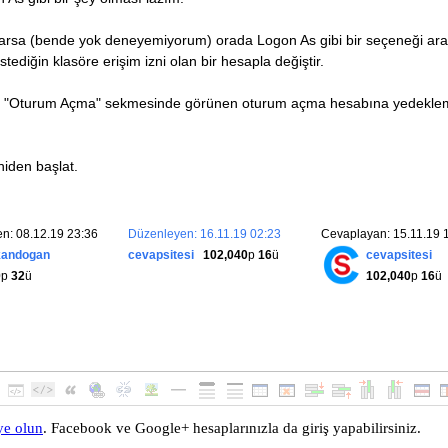
n
 HATA
)
arsa (bende yok deneyemiyorum) orada Logon As gibi bir seçeneği ar
Show
(
HATA
.
Message
);
tediğin klasöre erişim izni olan bir hesapla değiştir.
ğinde "Oturum Açma" sekmesinde görünen oturum açma hesabına yedekl
iden başlat.
n: 08.12.19 23:36
Düzenleyen: 16.11.19 02:23
Cevaplayan: 15.11.19 
kandogan
cevapsitesi
102,040
p
16
ü
cevapsitesi
0
p
32
ü
102,040
p
16
ü