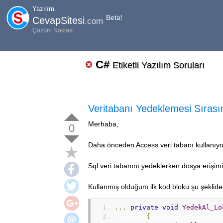
Yazılım.
Beta!
CevapSitesi
.com
Çözüm Noktası
C#
Etiketli Yazılım Soruları
Veritabanı Yedeklemesi Sırası
Merhaba,
0
Daha önceden Access veri tabanı kullanıy
Sql veri tabanını yedeklerken dosya erişim
Kullanmış olduğum ilk kod bloku şu şeklide
...
private
void
YedekAl_Lo
{