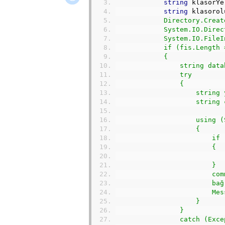
string
 klasorYe
string
 klasorol
            Directory.Creat
            System.IO.Direc
            System.IO.FileI
            if (fis.Length 
            {
                string data
                try
                {
                    string 
                    string 
                    using (
                    {
                        if 
                        {
                           
                        }
                        com
                        bağ
                        Mes
                    }
                }
                catch (Exce