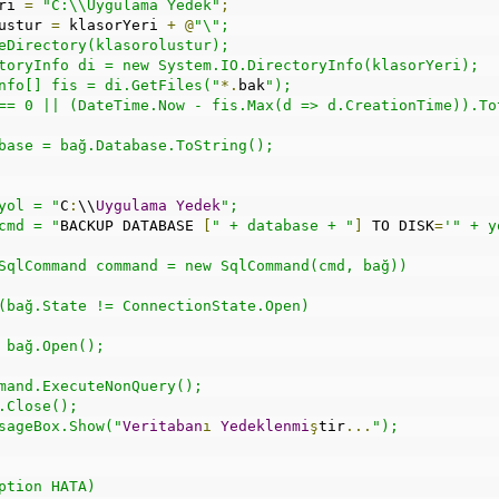
ri 
=
"C:\\Uygulama Yedek"
;
ustur 
=
 klasorYeri 
+
@
"\"; 
eDirectory(klasorolustur);
toryInfo di = new System.IO.DirectoryInfo(klasorYeri);
nfo[] fis = di.GetFiles("
*.
bak
");
== 0 || (DateTime.Now - fis.Max(d => d.CreationTime)).To
base = bağ.Database.ToString();
yol = "
C
:
\\
Uygulama
Yedek
";
cmd = "
BACKUP DATABASE 
[
" + database + "
]
 TO DISK
=
'" + y
SqlCommand command = new SqlCommand(cmd, bağ))
(bağ.State != ConnectionState.Open)
 bağ.Open();
mand.ExecuteNonQuery();
.Close();
sageBox.Show("
Veritaban
ı
Yedeklenmi
ş
tir
...
");
ption HATA)