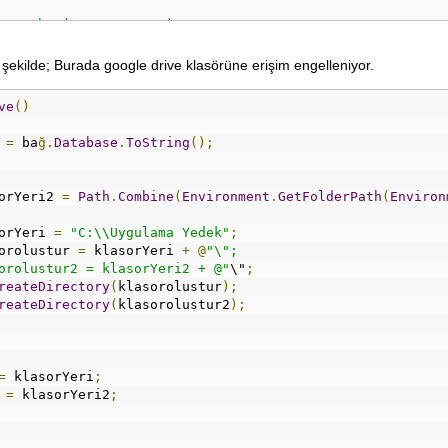
Box.Show(HATA.Message);
şekilde; Burada google drive klasörüne erişim engelleniyor.
ve
()
 
=
 ba
ğ.
Database
.
ToString
();
orYeri2 
=
Path
.
Combine
(
Environment
.
GetFolderPath
(
Environ
orYeri 
=
"C:\\Uygulama Yedek"
;
orolustur 
=
 klasorYeri 
+
@
"\"; 
orolustur2 = klasorYeri2 + @"
\"
;
reateDirectory
(
klasorolustur
);
reateDirectory
(
klasorolustur2
);
=
 klasorYeri
;
 
=
 klasorYeri2
;