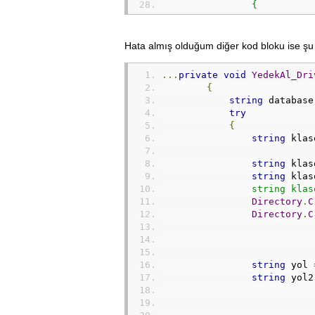
                {
                    Message
                    return;
                }
Hata almış olduğum diğer kod bloku ise şu 
            }
        }
...
private
void
YedekAl_Dri
{
string
 database
try
{
string
 klas
string
 klas
string
 klas
                string klas
Directory
.
C
Directory
.
C
string
 yol 
string
 yol2