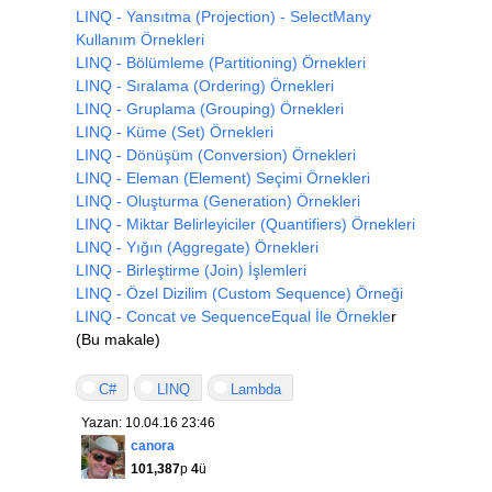
LINQ - Yansıtma (Projection) - SelectMany
Kullanım Örnekleri
LINQ - Bölümleme (Partitioning) Örnekleri
LINQ - Sıralama (Ordering) Örnekleri
LINQ - Gruplama (Grouping) Örnekleri
LINQ - Küme (Set) Örnekleri
LINQ - Dönüşüm (Conversion) Örnekleri
LINQ - Eleman (Element) Seçimi Örnekleri
LINQ - Oluşturma (Generation) Örnekleri
LINQ - Miktar Belirleyiciler (Quantifiers) Örnekleri
LINQ - Yığın (Aggregate) Örnekleri
LINQ - Birleştirme (Join) İşlemleri
LINQ - Özel Dizilim (Custom Sequence) Örneği
LINQ - Concat ve SequenceEqual İle Örnekle
r
(Bu makale)
C#
LINQ
Lambda
Yazan: 10.04.16 23:46
canora
101,387
p
4
ü