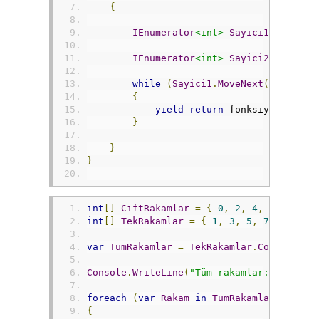
{
IEnumerator
<int>
Sayici1
=
 birin
IEnumerator
<int>
Sayici2
=
 ikinc
while
(
Sayici1
.
MoveNext
()
&&
Say
{
yield
return
 fonksiyon
(
Sayic
}
}
}
int
[]
CiftRakamlar
=
{
0
,
2
,
4
,
6
,
8
};
int
[]
TekRakamlar
=
{
1
,
3
,
5
,
7
,
9
};
var
TumRakamlar
=
TekRakamlar
.
Concat
(
Cif
Console
.
WriteLine
(
"Tüm rakamlar:"
);
foreach
(
var
Rakam
in
TumRakamlar
)
{