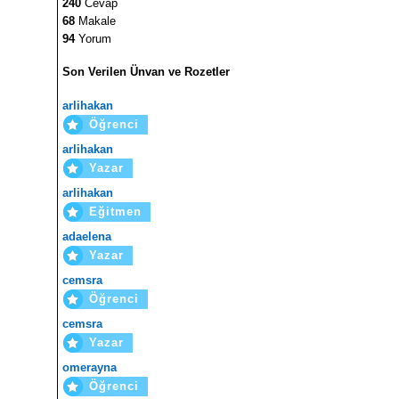
240
Cevap
68
Makale
94
Yorum
Son Verilen Ünvan ve Rozetler
arlihakan
Öğrenci
arlihakan
Yazar
arlihakan
Eğitmen
adaelena
Yazar
cemsra
Öğrenci
cemsra
Yazar
omerayna
Öğrenci