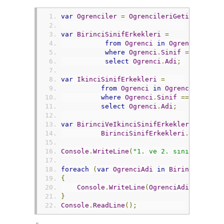
var
Ogrenciler
=
OgrencileriGetir
();
var
BirinciSinifErkekleri
=
from
Ogrenci
in
Ogrenciler
where
Ogrenci
.
Sinif
==
1
&&
O
select
Ogrenci
.
Adi
;
var
IkinciSinifErkekleri
=
from
Ogrenci
in
Ogrenciler
where
Ogrenci
.
Sinif
==
2
&&
Og
select
Ogrenci
.
Adi
;
var
BirinciVeIkinciSinifErkekleri
=
BirinciSinifErkekleri
.
Concat
(
I
Console
.
WriteLine
(
"1. ve 2. sınıflardaki
foreach
(
var
OgrenciAdi
in
BirinciVeIkin
{
Console
.
WriteLine
(
OgrenciAdi
);
}
Console
.
ReadLine
();