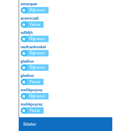
omerqwe
Öğrenci
acemicadi
Yazar
sdlkfjh
Öğrenci
raufcanhoskal
Öğrenci
gladius
Öğrenci
gladius
Yazar
melikpoyraz
Öğrenci
melikpoyraz
Yazar
Siteler