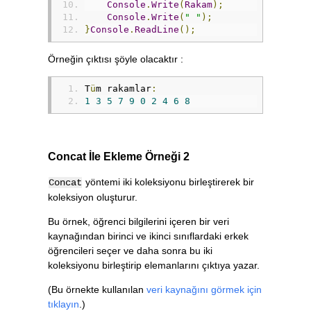
Console
.
Write
(
Rakam
);
Console
.
Write
(
" "
);
}
Console
.
ReadLine
();
Örneğin çıktısı şöyle olacaktır :
T
ü
m rakamlar
:
1
3
5
7
9
0
2
4
6
8
Concat İle Ekleme Örneği 2
yöntemi iki koleksiyonu birleştirerek bir
Concat
koleksiyon oluşturur.
Bu örnek, öğrenci bilgilerini içeren bir veri
kaynağından birinci ve ikinci sınıflardaki erkek
öğrencileri seçer ve daha sonra bu iki
koleksiyonu birleştirip elemanlarını çıktıya yazar.
(Bu örnekte kullanılan
veri kaynağını görmek için
tıklayın
.)