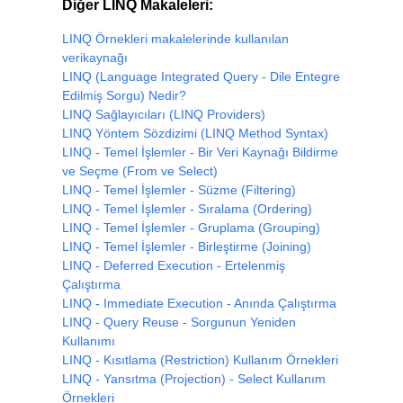
Diğer LINQ Makaleleri:
LINQ Örnekleri makalelerinde kullanılan
verikaynağı
LINQ (Language Integrated Query - Dile Entegre
Edilmiş Sorgu) Nedir?
LINQ Sağlayıcıları (LINQ Providers)
LINQ Yöntem Sözdizimi (LINQ Method Syntax)
LINQ - Temel İşlemler - Bir Veri Kaynağı Bildirme
ve Seçme (From ve Select)
LINQ - Temel İşlemler - Süzme (Filtering)
LINQ - Temel İşlemler - Sıralama (Ordering)
LINQ - Temel İşlemler - Gruplama (Grouping)
LINQ - Temel İşlemler - Birleştirme (Joining)
LINQ - Deferred Execution - Ertelenmiş
Çalıştırma
LINQ - Immediate Execution - Anında Çalıştırma
LINQ - Query Reuse - Sorgunun Yeniden
Kullanımı
LINQ - Kısıtlama (Restriction) Kullanım Örnekleri
LINQ - Yansıtma (Projection) - Select Kullanım
Örnekleri