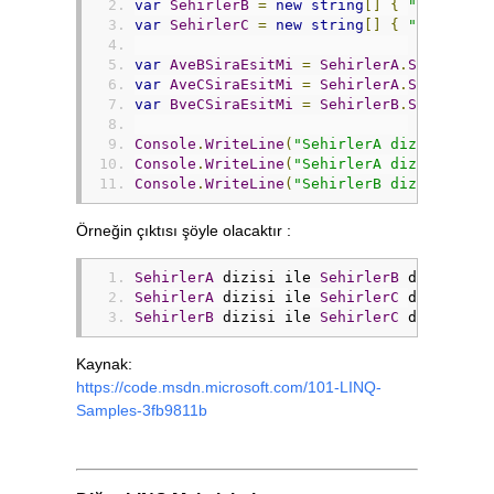
var
SehirlerB
=
new
string
[]
{
"İstanbul
var
SehirlerC
=
new
string
[]
{
"Ankara"
,
var
AveBSiraEsitMi
=
SehirlerA
.
SequenceE
var
AveCSiraEsitMi
=
SehirlerA
.
SequenceE
var
BveCSiraEsitMi
=
SehirlerB
.
SequenceE
Console
.
WriteLine
(
"SehirlerA dizisi ile 
Console
.
WriteLine
(
"SehirlerA dizisi ile 
Console
.
WriteLine
(
"SehirlerB dizisi ile 
Örneğin çıktısı şöyle olacaktır :
SehirlerA
 dizisi ile 
SehirlerB
 dizisinde
SehirlerA
 dizisi ile 
SehirlerC
 dizisinde
SehirlerB
 dizisi ile 
SehirlerC
 dizisinde
Kaynak:
https://code.msdn.microsoft.com/101-LINQ-
Samples-3fb9811b