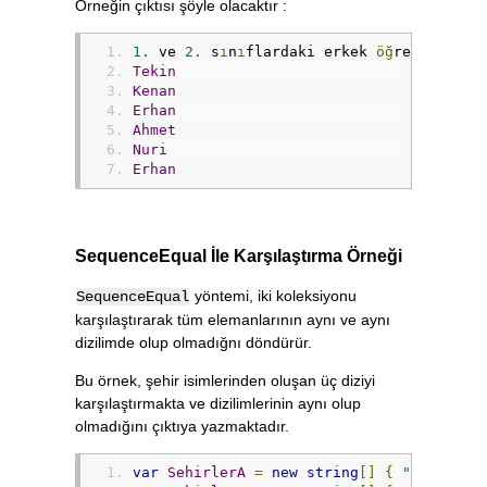
Örneğin çıktısı şöyle olacaktır :
1.
 ve 
2.
 s
ı
n
ı
flardaki erkek 
öğ
renciler
:
Tekin
Kenan
Erhan
Ahmet
Nuri
Erhan
SequenceEqual İle Karşılaştırma Örneği
yöntemi, iki koleksiyonu
SequenceEqual
karşılaştırarak tüm elemanlarının aynı ve aynı
dizilimde olup olmadığnı döndürür.
Bu örnek, şehir isimlerinden oluşan üç diziyi
karşılaştırmakta ve dizilimlerinin aynı olup
olmadığını çıktıya yazmaktadır.
var
SehirlerA
=
new
string
[]
{
"Ankara"
,