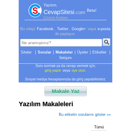
Yazılım.
Beta!
CevapSitesi
.com
Çözüm Noktası
Bu siteyi
Facebook
,
Twitter
,
Google+
veya
e-posta
ile paylaşın.
|
Sorular
|
Makaleler
|
Üyeler
|
Etiketler
|
İletişim
Soru sormak ya da cevap vermek için;
giriş yapın
veya
üye olun
.
Sosyal medya hesaplarınızla da giriş yapabilirsiniz.
Makale Yaz
Yazılım Makaleleri
Bu etiketin sorularını göster »»
Tümü