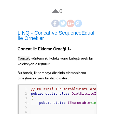
0
LINQ - Concat ve SequenceEqual
İle Örnekler
Concat İle Ekleme Örneği 1-
yöntemi iki koleksiyonu birleştirerek bir
Concat
koleksiyon oluşturur.
Bu örnek, iki tamsayı dizisinin elemanlarını
birleştirerek yeni bir dizi oluşturur.
// Bu sınıf IEnumerable<int> arayüzünü g
public
static
class
OzelSilsileIslecleri
{
public
static
IEnumerable
<int>
Katis