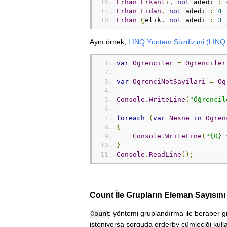
Erhan
Erkanl
ı,
not
 adedi 
:
Erhan
Fidan
,
not
 adedi 
:
4
Erhan
Ç
elik
,
not
 adedi 
:
3
Aynı örnek,
LINQ Yöntem Sözdizimi (LINQ
var
Ogrenciler
=
Ogrenciler
var
OgrenciNotSayilari
=
Og
Console
.
WriteLine
(
"Öğrencil
foreach
(
var
Nesne
in
Ogren
{
Console
.
WriteLine
(
"{0} 
}
Console
.
ReadLine
();
Count İle Grupların Eleman Sayısın
yöntemi gruplandırma ile beraber grup
Count
isteniyorsa sorguda orderby cümleciği kullan