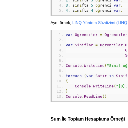
2.
 s
ı
n
ı
fta 
5
öğ
renci 
var
.
3.
 s
ı
n
ı
fta 
5
öğ
renci 
var
.
4.
 s
ı
n
ı
fta 
4
öğ
renci 
var
.
Aynı örnek,
LINQ Yöntem Sözdizimi (LINQ
var
Ogrenciler
=
Ogrenciler
var
Siniflar
=
Ogrenciler
.
O
.
G
.
S
Console
.
WriteLine
(
"Sınıf öğ
foreach
(
var
Satir
in
Sinif
{
Console
.
WriteLine
(
"{0}.
}
Console
.
ReadLine
();
Sum İle Toplam Hesaplama Örneği