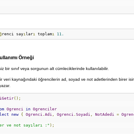
ğ
renci say
ı
lar
ı
 toplam
ı
11.
ullanımı Örneği
 bir sınıf veya sorgunun alt cümleciklerinde kullanılabilir.
bir veri kaynağındaki öğrencilerin ad, soyad ve not adetlerinden birer isi
yazar.
iGetir
();
om
Ogrenci
in
Ogrenciler
lect
new
{
Ogrenci
.
Adi
,
Ogrenci
.
Soyadi
,
NotAdedi
=
Ogren
er ve not sayıları :"
);