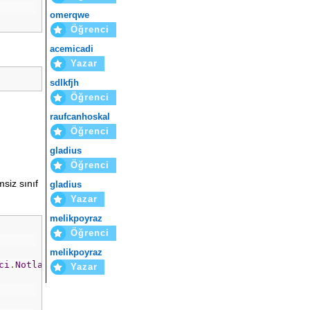
omerqwe
Öğrenci
acemicadi
Yazar
sdlkfjh
Öğrenci
raufcanhoskal
Öğrenci
gladius
Öğrenci
msiz sınıf
gladius
Yazar
melikpoyraz
Öğrenci
melikpoyraz
ci
.
Notlar
.
Count
()
};
Yazar