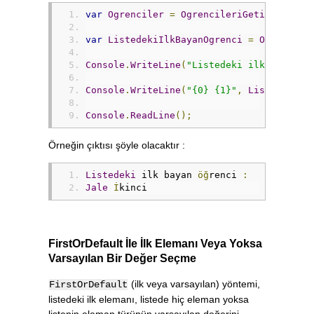
var
Ogrenciler
=
OgrencileriGetir
();
var
ListedekiIlkBayanOgrenci
=
Ogrencile
Console
.
WriteLine
(
"Listedeki ilk bayan ö
Console
.
WriteLine
(
"{0} {1}"
,
ListedekiIl
Console
.
ReadLine
();
Örneğin çıktısı şöyle olacaktır :
Listedeki
 ilk bayan 
öğ
renci 
:
Jale
İ
kinci
FirstOrDefault İle İlk Elemanı Veya Yoksa
Varsayılan Bir Değer Seçme
(ilk veya varsayılan) yöntemi,
FirstOrDefault
listedeki ilk elemanı, listede hiç eleman yoksa
listenin eleman türünün varsayılan değerini