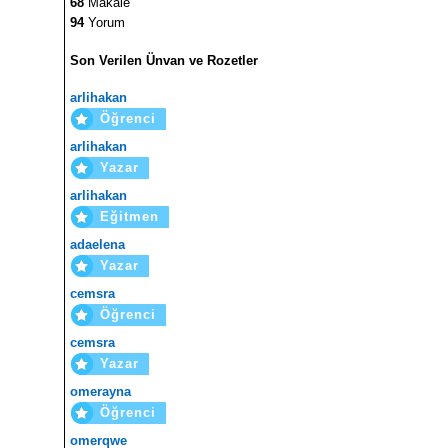
68
Makale
94
Yorum
Son Verilen Ünvan ve Rozetler
arlihakan
Öğrenci
arlihakan
Yazar
arlihakan
Eğitmen
adaelena
Yazar
cemsra
Öğrenci
cemsra
Yazar
omerayna
Öğrenci
omerqwe