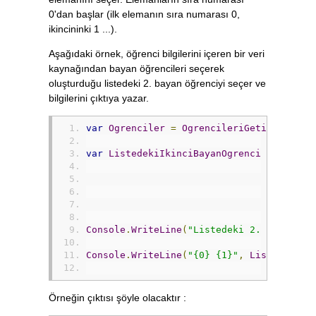
0'dan başlar (ilk elemanın sıra numarası 0,
ikincininki 1 ...).
Aşağıdaki örnek, öğrenci bilgilerini içeren bir veri
kaynağından bayan öğrencileri seçerek
oluşturduğu listedeki 2. bayan öğrenciyi seçer ve
bilgilerini çıktıya yazar.
var
Ogrenciler
=
OgrencileriGetir
();
var
ListedekiIkinciBayanOgrenci
=
(
from
where
selec
).
Elem
Console
.
WriteLine
(
"Listedeki 2. bayan öğ
Console
.
WriteLine
(
"{0} {1}"
,
ListedekiIk
Örneğin çıktısı şöyle olacaktır :