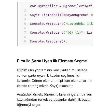
var
Ogrenciler
=
OgrencileriGetir
();
Kayit
ListedekiIlkBayanOgrenci
=
Ogrenci
Console
.
WriteLine
(
"Listedeki ilk bayan ö
Console
.
WriteLine
(
"{0} {1}"
,
ListedekiIl
Console
.
ReadLine
();
First İle Şarta Uyan İlk Elemanı Seçme
(ilk) yönteminin ikinci kullanımı, listede
First
verilen şarta uyan ilk kaydın seçilmesi için
kullaınlır. Dönen elemanın tipi liste elemanlarının
tipinde (örneğimizde Kayit) olacaktır.
Aşağıdaki örnek, öğrenci bilgilerini içeren bir veri
kaynağından (erkek ve bayanlar dahil) ilk bayan
öğrenciyi seçer.