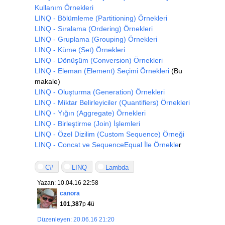
Kullanım Örnekleri
LINQ - Bölümleme (Partitioning) Örnekleri
LINQ - Sıralama (Ordering) Örnekleri
LINQ - Gruplama (Grouping) Örnekleri
LINQ - Küme (Set) Örnekleri
LINQ - Dönüşüm (Conversion) Örnekleri
LINQ - Eleman (Element) Seçimi Örnekleri
(Bu
makale)
LINQ - Oluşturma (Generation) Örnekleri
LINQ - Miktar Belirleyiciler (Quantifiers) Örnekleri
LINQ - Yığın (Aggregate) Örnekleri
LINQ - Birleştirme (Join) İşlemleri
LINQ - Özel Dizilim (Custom Sequence) Örneği
LINQ - Concat ve SequenceEqual İle Örnekle
r
C#
LINQ
Lambda
Yazan: 10.04.16 22:58
canora
101,387
p
4
ü
Düzenleyen: 20.06.16 21:20