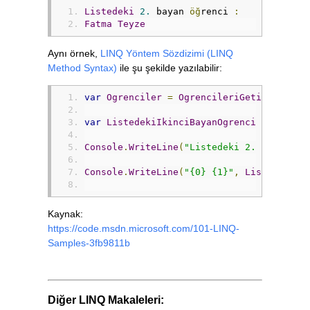
Listedeki
2.
 bayan 
öğ
renci 
:
Fatma
Teyze
Aynı örnek,
LINQ Yöntem Sözdizimi (LINQ
Method Syntax)
ile şu şekilde yazılabilir:
var
Ogrenciler
=
OgrencileriGetir
();
var
ListedekiIkinciBayanOgrenci
=
Ogrenc
Console
.
WriteLine
(
"Listedeki 2. bayan öğ
Console
.
WriteLine
(
"{0} {1}"
,
ListedekiIk
Kaynak:
https://code.msdn.microsoft.com/101-LINQ-
Samples-3fb9811b
Diğer LINQ Makaleleri: