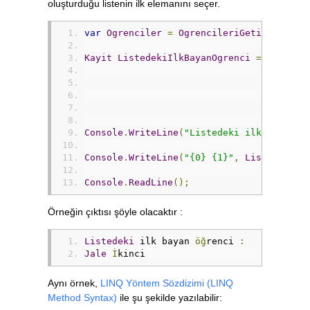
oluşturduğu listenin ilk elemanını seçer.
var
Ogrenciler
=
OgrencileriGetir
();
Kayit
ListedekiIlkBayanOgrenci
=
(
from
O
where
select
).
First
Console
.
WriteLine
(
"Listedeki ilk bayan ö
Console
.
WriteLine
(
"{0} {1}"
,
ListedekiIl
Console
.
ReadLine
();
Örneğin çıktısı şöyle olacaktır :
Listedeki
 ilk bayan 
öğ
renci 
:
Jale
İ
kinci
Aynı örnek,
LINQ Yöntem Sözdizimi (LINQ
Method Syntax)
ile şu şekilde yazılabilir: