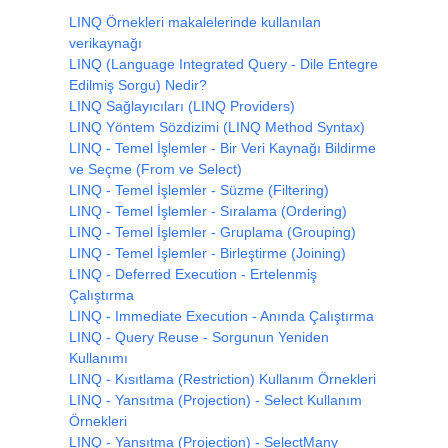
LINQ Örnekleri makalelerinde kullanılan
verikaynağı
LINQ (Language Integrated Query - Dile Entegre
Edilmiş Sorgu) Nedir?
LINQ Sağlayıcıları (LINQ Providers)
LINQ Yöntem Sözdizimi (LINQ Method Syntax)
LINQ - Temel İşlemler - Bir Veri Kaynağı Bildirme
ve Seçme (From ve Select)
LINQ - Temel İşlemler - Süzme (Filtering)
LINQ - Temel İşlemler - Sıralama (Ordering)
LINQ - Temel İşlemler - Gruplama (Grouping)
LINQ - Temel İşlemler - Birleştirme (Joining)
LINQ - Deferred Execution - Ertelenmiş
Çalıştırma
LINQ - Immediate Execution - Anında Çalıştırma
LINQ - Query Reuse - Sorgunun Yeniden
Kullanımı
LINQ - Kısıtlama (Restriction) Kullanım Örnekleri
LINQ - Yansıtma (Projection) - Select Kullanım
Örnekleri
LINQ - Yansıtma (Projection) - SelectMany