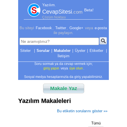
Yazılım.
Beta!
CevapSitesi
.com
Çözüm Noktası
Bu siteyi
Facebook
,
Twitter
,
Google+
veya
e-posta
ile paylaşın.
|
Sorular
|
Makaleler
|
Üyeler
|
Etiketler
|
İletişim
Soru sormak ya da cevap vermek için;
giriş yapın
veya
üye olun
.
Sosyal medya hesaplarınızla da giriş yapabilirsiniz.
Makale Yaz
Yazılım Makaleleri
Bu etiketin sorularını göster »»
Tümü