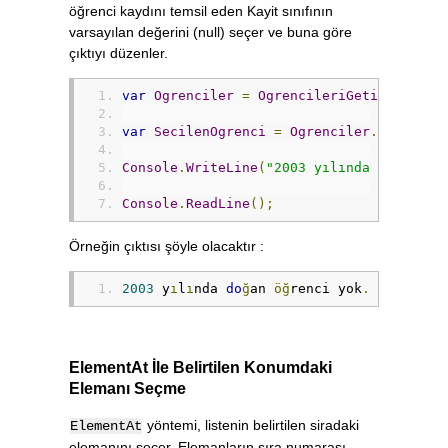
öğrenci kaydını temsil eden Kayit sınıfının
varsayılan değerini (null) seçer ve buna göre
çıktıyı düzenler.
var
Ogrenciler
=
OgrencileriGetir
();
var
SecilenOgrenci
=
Ogrenciler
.
FirstOrD
Console
.
WriteLine
(
"2003 yılında doğan öğ
Console
.
ReadLine
();
Örneğin çıktısı şöyle olacaktır :
2003
 y
ı
l
ı
nda 
do
ğ
an 
öğ
renci yok
.
ElementAt İle Belirtilen Konumdaki
Elemanı Seçme
yöntemi, listenin belirtilen siradaki
ElementAt
elemanını seçer. Elemanların sıra numarası