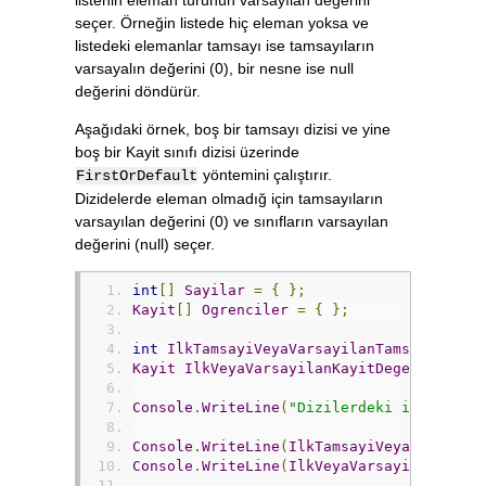
seçer. Örneğin listede hiç eleman yoksa ve
listedeki elemanlar tamsayı ise tamsayıların
varsayalın değerini (0), bir nesne ise null
değerini döndürür.
Aşağıdaki örnek, boş bir tamsayı dizisi ve yine
boş bir Kayit sınıfı dizisi üzerinde
yöntemini çalıştırır.
FirstOrDefault
Dizidelerde eleman olmadığ için tamsayıların
varsayılan değerini (0) ve sınıfların varsayılan
değerini (null) seçer.
int
[]
Sayilar
=
{
};
Kayit
[]
Ogrenciler
=
{
};
int
IlkTamsayiVeyaVarsayilanTamsayi
=
Sa
Kayit
IlkVeyaVarsayilanKayitDegeri
=
Ogr
Console
.
WriteLine
(
"Dizilerdeki ilk elema
Console
.
WriteLine
(
IlkTamsayiVeyaVarsayil
Console
.
WriteLine
(
IlkVeyaVarsayilanKayit