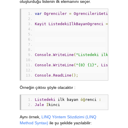
oluşturduğu listenin ilk elemanını seçer.
var
Ogrenciler
=
OgrencileriGetir
();
Kayit
ListedekiIlkBayanOgrenci
=
(
from
O
where
select
).
First
Console
.
WriteLine
(
"Listedeki ilk bayan ö
Console
.
WriteLine
(
"{0} {1}"
,
ListedekiIl
Console
.
ReadLine
();
Örneğin çıktısı şöyle olacaktır :
Listedeki
 ilk bayan 
öğ
renci 
:
Jale
İ
kinci
Aynı örnek,
LINQ Yöntem Sözdizimi (LINQ
Method Syntax)
ile şu şekilde yazılabilir: