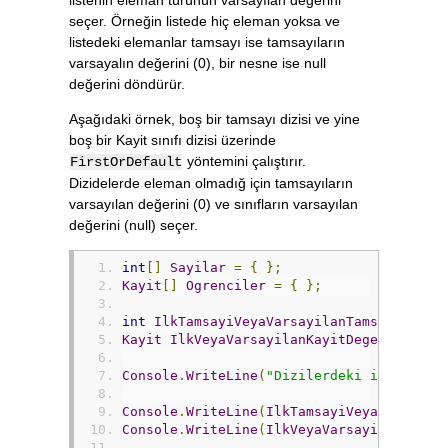
seçer. Örneğin listede hiç eleman yoksa ve
listedeki elemanlar tamsayı ise tamsayıların
varsayalın değerini (0), bir nesne ise null
değerini döndürür.
Aşağıdaki örnek, boş bir tamsayı dizisi ve yine
boş bir Kayit sınıfı dizisi üzerinde
yöntemini çalıştırır.
FirstOrDefault
Dizidelerde eleman olmadığ için tamsayıların
varsayılan değerini (0) ve sınıfların varsayılan
değerini (null) seçer.
int
[]
Sayilar
=
{
};
Kayit
[]
Ogrenciler
=
{
};
int
IlkTamsayiVeyaVarsayilanTamsayi
=
Sa
Kayit
IlkVeyaVarsayilanKayitDegeri
=
Ogr
Console
.
WriteLine
(
"Dizilerdeki ilk elema
Console
.
WriteLine
(
IlkTamsayiVeyaVarsayil
Console
.
WriteLine
(
IlkVeyaVarsayilanKayit