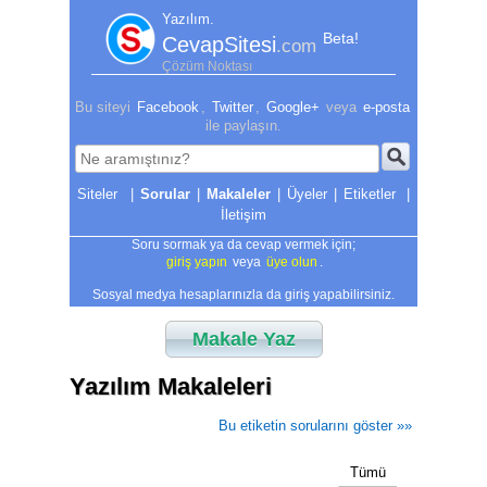
Yazılım.
Beta!
CevapSitesi
.com
Çözüm Noktası
Bu siteyi
Facebook
,
Twitter
,
Google+
veya
e-posta
ile paylaşın.
|
Sorular
|
Makaleler
|
Üyeler
|
Etiketler
|
İletişim
Soru sormak ya da cevap vermek için;
giriş yapın
veya
üye olun
.
Sosyal medya hesaplarınızla da giriş yapabilirsiniz.
Makale Yaz
Yazılım Makaleleri
Bu etiketin sorularını göster »»
Tümü