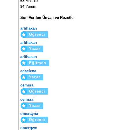
68
Makale
94
Yorum
Son Verilen Ünvan ve Rozetler
arlihakan
Öğrenci
arlihakan
Yazar
arlihakan
Eğitmen
adaelena
Yazar
cemsra
Öğrenci
cemsra
Yazar
omerayna
Öğrenci
omerqwe