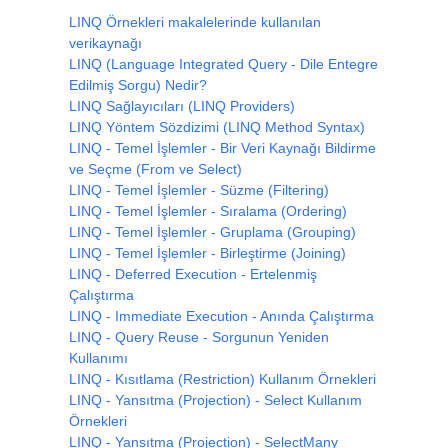
LINQ Örnekleri makalelerinde kullanılan
verikaynağı
LINQ (Language Integrated Query - Dile Entegre
Edilmiş Sorgu) Nedir?
LINQ Sağlayıcıları (LINQ Providers)
LINQ Yöntem Sözdizimi (LINQ Method Syntax)
LINQ - Temel İşlemler - Bir Veri Kaynağı Bildirme
ve Seçme (From ve Select)
LINQ - Temel İşlemler - Süzme (Filtering)
LINQ - Temel İşlemler - Sıralama (Ordering)
LINQ - Temel İşlemler - Gruplama (Grouping)
LINQ - Temel İşlemler - Birleştirme (Joining)
LINQ - Deferred Execution - Ertelenmiş
Çalıştırma
LINQ - Immediate Execution - Anında Çalıştırma
LINQ - Query Reuse - Sorgunun Yeniden
Kullanımı
LINQ - Kısıtlama (Restriction) Kullanım Örnekleri
LINQ - Yansıtma (Projection) - Select Kullanım
Örnekleri
LINQ - Yansıtma (Projection) - SelectMany