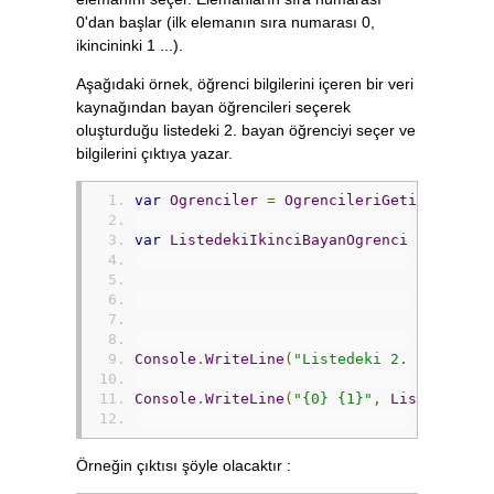
0'dan başlar (ilk elemanın sıra numarası 0,
ikincininki 1 ...).
Aşağıdaki örnek, öğrenci bilgilerini içeren bir veri
kaynağından bayan öğrencileri seçerek
oluşturduğu listedeki 2. bayan öğrenciyi seçer ve
bilgilerini çıktıya yazar.
var
Ogrenciler
=
OgrencileriGetir
();
var
ListedekiIkinciBayanOgrenci
=
(
from
where
selec
).
Elem
Console
.
WriteLine
(
"Listedeki 2. bayan öğ
Console
.
WriteLine
(
"{0} {1}"
,
ListedekiIk
Örneğin çıktısı şöyle olacaktır :