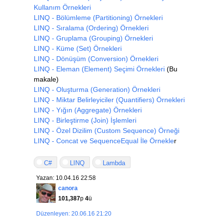
Kullanım Örnekleri
LINQ - Bölümleme (Partitioning) Örnekleri
LINQ - Sıralama (Ordering) Örnekleri
LINQ - Gruplama (Grouping) Örnekleri
LINQ - Küme (Set) Örnekleri
LINQ - Dönüşüm (Conversion) Örnekleri
LINQ - Eleman (Element) Seçimi Örnekleri
(Bu
makale)
LINQ - Oluşturma (Generation) Örnekleri
LINQ - Miktar Belirleyiciler (Quantifiers) Örnekleri
LINQ - Yığın (Aggregate) Örnekleri
LINQ - Birleştirme (Join) İşlemleri
LINQ - Özel Dizilim (Custom Sequence) Örneği
LINQ - Concat ve SequenceEqual İle Örnekle
r
C#
LINQ
Lambda
Yazan: 10.04.16 22:58
canora
101,387
p
4
ü
Düzenleyen: 20.06.16 21:20