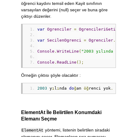
öğrenci kaydını temsil eden Kayit sınıfının
varsayılan değerini (null) seçer ve buna göre
çıktıyı düzenler.
var
Ogrenciler
=
OgrencileriGetir
();
var
SecilenOgrenci
=
Ogrenciler
.
FirstOrD
Console
.
WriteLine
(
"2003 yılında doğan öğ
Console
.
ReadLine
();
Örneğin çıktısı şöyle olacaktır :
2003
 y
ı
l
ı
nda 
do
ğ
an 
öğ
renci yok
.
ElementAt İle Belirtilen Konumdaki
Elemanı Seçme
yöntemi, listenin belirtilen siradaki
ElementAt
elemanını seçer. Elemanların sıra numarası