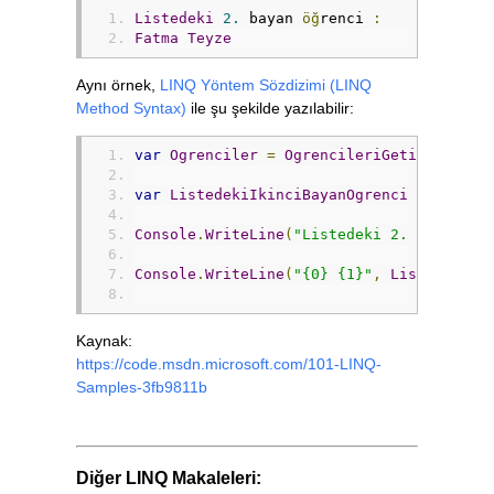
Listedeki
2.
 bayan 
öğ
renci 
:
Fatma
Teyze
Aynı örnek,
LINQ Yöntem Sözdizimi (LINQ
Method Syntax)
ile şu şekilde yazılabilir:
var
Ogrenciler
=
OgrencileriGetir
();
var
ListedekiIkinciBayanOgrenci
=
Ogrenc
Console
.
WriteLine
(
"Listedeki 2. bayan öğ
Console
.
WriteLine
(
"{0} {1}"
,
ListedekiIk
Kaynak:
https://code.msdn.microsoft.com/101-LINQ-
Samples-3fb9811b
Diğer LINQ Makaleleri: