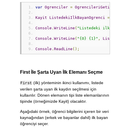
var
Ogrenciler
=
OgrencileriGetir
();
Kayit
ListedekiIlkBayanOgrenci
=
Ogrenci
Console
.
WriteLine
(
"Listedeki ilk bayan ö
Console
.
WriteLine
(
"{0} {1}"
,
ListedekiIl
Console
.
ReadLine
();
First İle Şarta Uyan İlk Elemanı Seçme
(ilk) yönteminin ikinci kullanımı, listede
First
verilen şarta uyan ilk kaydın seçilmesi için
kullaınlır. Dönen elemanın tipi liste elemanlarının
tipinde (örneğimizde Kayit) olacaktır.
Aşağıdaki örnek, öğrenci bilgilerini içeren bir veri
kaynağından (erkek ve bayanlar dahil) ilk bayan
öğrenciyi seçer.