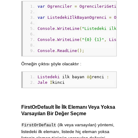
var
Ogrenciler
=
OgrencileriGetir
();
var
ListedekiIlkBayanOgrenci
=
Ogrencile
Console
.
WriteLine
(
"Listedeki ilk bayan ö
Console
.
WriteLine
(
"{0} {1}"
,
ListedekiIl
Console
.
ReadLine
();
Örneğin çıktısı şöyle olacaktır :
Listedeki
 ilk bayan 
öğ
renci 
:
Jale
İ
kinci
FirstOrDefault İle İlk Elemanı Veya Yoksa
Varsayılan Bir Değer Seçme
(ilk veya varsayılan) yöntemi,
FirstOrDefault
listedeki ilk elemanı, listede hiç eleman yoksa
listenin eleman türünün varsayılan değerini