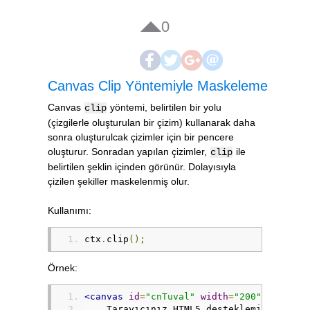
0
Canvas Clip Yöntemiyle Maskeleme
Canvas
yöntemi, belirtilen bir yolu
clip
(çizgilerle oluşturulan bir çizim) kullanarak daha
sonra oluşturulcak çizimler için bir pencere
oluşturur. Sonradan yapılan çizimler,
ile
clip
belirtilen şeklin içinden görünür. Dolayısıyla
çizilen şekiller maskelenmiş olur.
Kullanımı:
ctx
.
clip
();
Örnek:
<canvas
id
=
"cnTuval"
width
=
"200"
height
=
    Tarayıcınız HTML5 desteklemiyor.