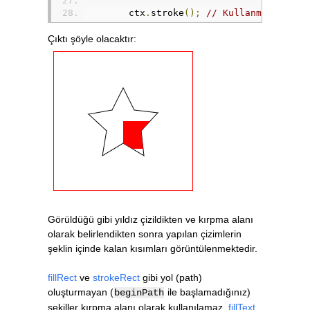
        ctx
.
stroke
();
// Kullanmak zorun
// Çizilen şekli kırpma alanı (p
Çıktı şöyle olacaktır:
ctx
.
clip
();
// Kırmızı bir dörtgen çiz.
        ctx
.
fillStyle 
=
"red"
;
        ctx
.
fillRect
(
100
,
100
,
40
,
40
);
// Kapsam durumunu geri yükle (c
        ctx
.
restore
();
}
    ciz
();
</script>
Görüldüğü gibi yıldız çizildikten ve kırpma alanı
olarak belirlendikten sonra yapılan çizimlerin
şeklin içinde kalan kısımları görüntülenmektedir.
fillRect
ve
strokeRect
gibi yol (path)
oluşturmayan (
ile başlamadığınız)
beginPath
şekiller kırpma alanı olarak kullanılamaz.
fillText