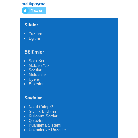
melikpoyraz
Yazar
Siteler
Yazılım
Eğitim
Bölümler
Soru Sor
Makale Yaz
Sorular
Makaleler
Üyeler
Etiketler
Sayfalar
Nasıl Çalışır?
Gizlilik Bildirimi
Kullanım Şartları
Çerezler
Puanlama Sistemi
Ünvanlar ve Rozetler