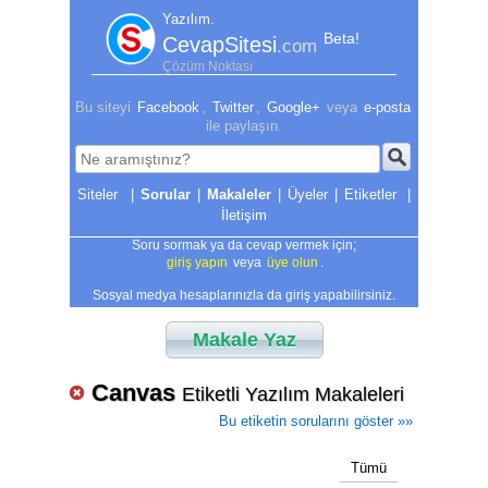
Yazılım.
Beta!
CevapSitesi
.com
Çözüm Noktası
Bu siteyi
Facebook
,
Twitter
,
Google+
veya
e-posta
ile paylaşın.
|
Sorular
|
Makaleler
|
Üyeler
|
Etiketler
|
İletişim
Soru sormak ya da cevap vermek için;
giriş yapın
veya
üye olun
.
Sosyal medya hesaplarınızla da giriş yapabilirsiniz.
Makale Yaz
Canvas
Etiketli Yazılım Makaleleri
Bu etiketin sorularını göster »»
Tümü