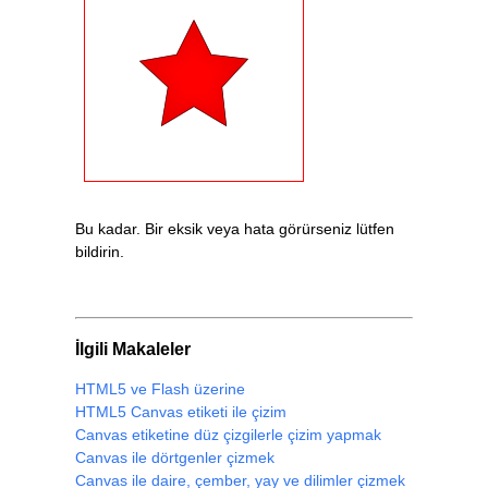
        yildizOlustur
(
ctx
);
// Yıldıza kenarlık çiz.
        ctx
.
stroke
();
}
function
 yildizOlustur
(
ctx
)
{
// Bir yıldız çiz.
        ctx
.
beginPath
();
        ctx
.
moveTo
(
100
,
52
);
Bu kadar. Bir eksik veya hata görürseniz lütfen
        ctx
.
lineTo
(
116
,
84
);
bildirin.
        ctx
.
lineTo
(
150
,
88
);
        ctx
.
lineTo
(
126
,
114
);
        ctx
.
lineTo
(
130
,
150
);
        ctx
.
lineTo
(
100
,
132
);
        ctx
.
lineTo
(
70
,
150
);
İlgili Makaleler
        ctx
.
lineTo
(
76
,
114
);
        ctx
.
lineTo
(
50
,
90
);
HTML5 ve Flash üzerine
        ctx
.
lineTo
(
84
,
84
);
        ctx
.
closePath
();
HTML5 Canvas etiketi ile çizim
Canvas etiketine düz çizgilerle çizim yapmak
}
Canvas ile dörtgenler çizmek
Canvas ile daire, çember, yay ve dilimler çizmek
    ciz
();