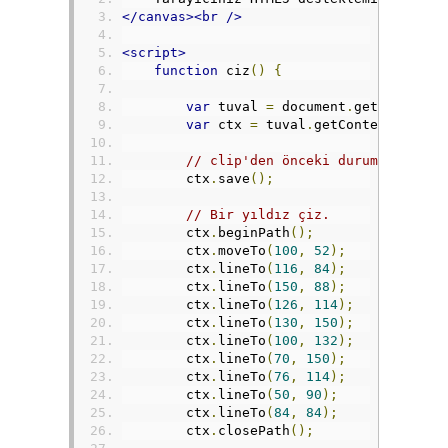
</canvas><br
/>
<script>
function
 ciz
()
{
var
 tuval 
=
 document
.
getElementB
var
 ctx 
=
 tuval
.
getContext
(
"2d"
)
// clip'den önceki duruma dönebi
        ctx
.
save
();
// Bir yıldız çiz.
        ctx
.
beginPath
();
        ctx
.
moveTo
(
100
,
52
);
        ctx
.
lineTo
(
116
,
84
);
        ctx
.
lineTo
(
150
,
88
);
        ctx
.
lineTo
(
126
,
114
);
        ctx
.
lineTo
(
130
,
150
);
        ctx
.
lineTo
(
100
,
132
);
        ctx
.
lineTo
(
70
,
150
);
        ctx
.
lineTo
(
76
,
114
);
        ctx
.
lineTo
(
50
,
90
);
        ctx
.
lineTo
(
84
,
84
);
        ctx
.
closePath
();