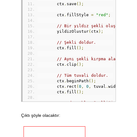
        ctx
.
save
();
        ctx
.
fillStyle 
=
"red"
;
// Bir yıldız şekli oluştur.
        yildizOlustur
(
ctx
);
// Şekli doldur.
        ctx
.
fill
();
// Aynı şekli kırpma alanı olara
        ctx
.
clip
();
// Tüm tuvali doldur.
        ctx
.
beginPath
();
        ctx
.
rect
(
0
,
0
,
 tuval
.
width
,
 tuva
        ctx
.
fill
();
// Sadece blur özelliğine sahip 
        ctx
.
shadowColor 
=
'black'
;
        ctx
.
shadowBlur 
=
15
;
Çıktı şöyle olacaktır:
        ctx
.
shadowOffsetX 
=
0
;
        ctx
.
shadowOffsetY 
=
0
;
// Yeni bir yıldız oluştur