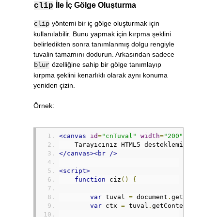
İle İç Gölge Oluşturma
clip
yöntemi bir iç gölge oluşturmak için
clip
kullanılabilir. Bunu yapmak için kırpma şeklini
belirledikten sonra tanımlanmış dolgu rengiyle
tuvalin tamamını dodurun. Arkasından sadece
özelliğine sahip bir gölge tanımlayıp
blur
kırpma şeklini kenarlıklı olarak aynı konuma
yeniden çizin.
Örnek:
<canvas
id
=
"cnTuval"
width
=
"200"
height
=
    Tarayıcınız HTML5 desteklemiyor.
</canvas><br
/>
<script>
function
 ciz
()
{
var
 tuval 
=
 document
.
getElementB
var
 ctx 
=
 tuval
.
getContext
(
"2d"
)