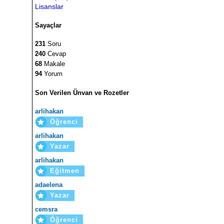
Lisanslar
Sayaçlar
231
Soru
240
Cevap
68
Makale
94
Yorum
Son Verilen Ünvan ve Rozetler
arlihakan
Öğrenci
arlihakan
Yazar
arlihakan
Eğitmen
adaelena
Yazar
cemsra
Öğrenci