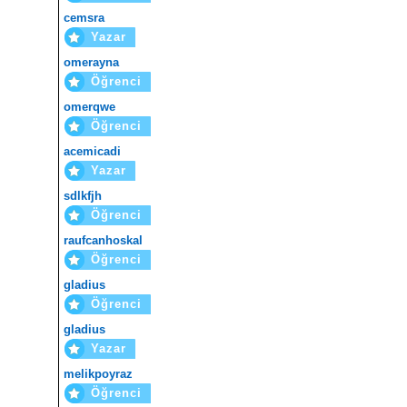
cemsra
Yazar
omerayna
Öğrenci
omerqwe
Öğrenci
acemicadi
Yazar
sdlkfjh
Öğrenci
raufcanhoskal
Öğrenci
gladius
Öğrenci
gladius
Yazar
melikpoyraz
Öğrenci