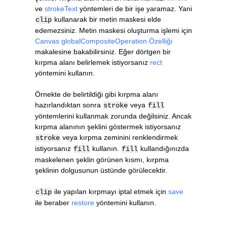
ve
strokeText
yöntemleri de bir işe yaramaz. Yani
kullanarak bir metin maskesi elde
clip
edemezsiniz. Metin maskesi oluşturma işlemi için
Canvas globalCompositeOperation Özelliği
makalesine bakabilirsiniz. Eğer dörtgen bir
kırpma alanı belirlemek istiyorsanız
rect
yöntemini kullanın.
Örnekte de belirtildiği gibi kırpma alanı
hazırlandıktan sonra
veya
stroke
fill
yöntemlerini kullanmak zorunda değilsiniz. Ancak
kırpma alanının şeklini göstermek istiyorsanız
veya kırpma zeminini renklendirmek
stroke
istiyorsanız
kullanın.
kullandığınızda
fill
fill
maskelenen şeklin görünen kısmı, kırpma
şeklinin dolgusunun üstünde görülecektir.
ile yapılan kırpmayı iptal etmek için
save
clip
ile beraber
restore
yöntemini kullanın.