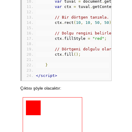
var
 tuval 
=
 document
.
getElementB
var
 ctx 
=
 tuval
.
getContext
(
"2d"
)
// Bir dörtgen tanımla.
        ctx
.
rect
(
10
,
10
,
50
,
50
);
// Dolgu rengini belirle
        ctx
.
fillStyle 
=
"red"
;
// Dörtgeni dolgulu olarak çiz.
        ctx
.
fill
();
}
</script>
Çıktısı şöyle olacaktır: