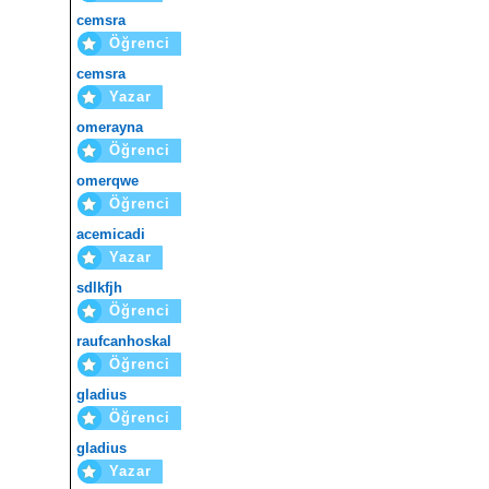
cemsra
Öğrenci
cemsra
Yazar
omerayna
Öğrenci
omerqwe
Öğrenci
acemicadi
Yazar
sdlkfjh
Öğrenci
raufcanhoskal
Öğrenci
gladius
Öğrenci
gladius
Yazar