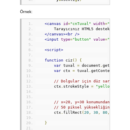
Örnek:
<canvas
id
=
"cnTuval"
width
=
"200"
hei
        Tarayıcınız HTML5 desteklemiyor
</canvas><br
/>
<input
type
=
"button"
value
=
"Çiz"
onc
<script>
function
 ciz
()
{
var
 tuval 
=
 document
.
getElementB
var
 ctx 
=
 tuval
.
getContext
(
"2d"
)
// Dolgular için düz sarı renk k
        ctx
.
strokeStyle 
=
"yellow"
;
// x=20, y=30 konumundan başla v
// 50 piksel yüksekliğinde içi d
        ctx
.
fillRect
(
20
,
30
,
80
,
50
)
}