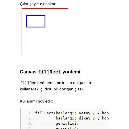
Çıktı şöyle olacaktır:
Canvas
yöntemi:
fillRect
yöntemi, belirtilen dolgu stilini
fillRect
kullanarak içi dolu bir dörtgen çizer.
Kullanımı şöyledir:
fillRect
(
ba
ş
lang
ıç
 yatay 
/
 x konumu
,
         ba
ş
lang
ıç
 dikey 
/
 y konumu
,
         geni
ş
li
ğ
i
,
         y
ü
ksekli
ğ
i
)