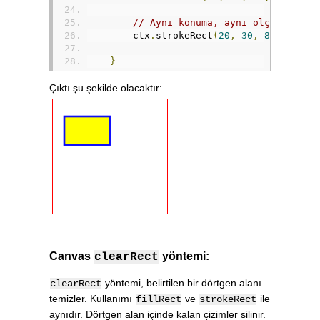
// Aynı konuma, aynı ölçülerle b
        ctx
.
strokeRect
(
20
,
30
,
80
,
50
)
}
</script>
Çıktı şu şekilde olacaktır:
Canvas
yöntemi:
clearRect
yöntemi, belirtilen bir dörtgen alanı
clearRect
temizler. Kullanımı
ve
ile
fillRect
strokeRect
aynıdır. Dörtgen alan içinde kalan çizimler silinir.