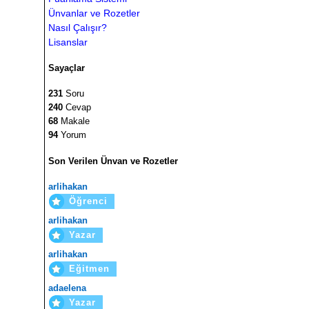
Ünvanlar ve Rozetler
Nasıl Çalışır?
Lisanslar
Sayaçlar
231
Soru
240
Cevap
68
Makale
94
Yorum
Son Verilen Ünvan ve Rozetler
arlihakan
Öğrenci
arlihakan
Yazar
arlihakan
Eğitmen
adaelena
Yazar