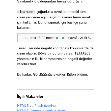
Saydamlık 0 olduğundan beyaz görürüz.).
çoğunlukla tuval üzerindeki tüm
clearRect
çizim yenileneceğinde çizim alanını temizlemek
için kullanılır. Bunu yapmak için basitçe şunu
kullanın:
ctx
.
fillRect
(
0
,
0
,
 tuval
.
width
,
 tuval
.
he
Tuval üzerinde negatif koordinatlı konumlarda da
çizim olabilir. Böyle bir durum varsa,
fillRect
yönteminin ilk iki parametresine negatif değerler
verebilirsiniz.
Bu kadar. Gördüğünüz eksikleri lütfen bildirin.
İlgili Makaleler
HTML5 ve Flash üzerine
HTML5 Canvas etiketi ile çizim