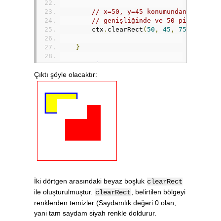
// x=50, y=45 konumundan başlaya
// genişliğinde ve 50 piksel yük
        ctx
.
clearRect
(
50
,
45
,
75
,
50
);
}
</script>
Çıktı şöyle olacaktır:
İki dörtgen arasındaki beyaz boşluk
clearRect
ile oluşturulmuştur.
, belirtilen bölgeyi
clearRect
renklerden temizler (Saydamlık değeri 0 olan,
yani tam saydam siyah renkle doldurur.