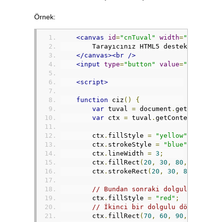
Örnek:
<canvas
id
=
"cnTuval"
width
=
"200"
hei
        Tarayıcınız HTML5 desteklemiyor
</canvas><br
/>
<input
type
=
"button"
value
=
"Çiz"
onc
<script>
function
 ciz
()
{
var
 tuval 
=
 document
.
getElementB
var
 ctx 
=
 tuval
.
getContext
(
"2d"
)
        ctx
.
fillStyle 
=
"yellow"
;
        ctx
.
strokeStyle 
=
"blue"
;
        ctx
.
lineWidth 
=
3
;
        ctx
.
fillRect
(
20
,
30
,
80
,
50
)
        ctx
.
strokeRect
(
20
,
30
,
80
,
50
)
// Bundan sonraki dolgularda kul
        ctx
.
fillStyle 
=
"red"
;
// İkinci bir dolgulu dörtgen çi
        ctx
.
fillRect
(
70
,
60
,
90
,
90
);