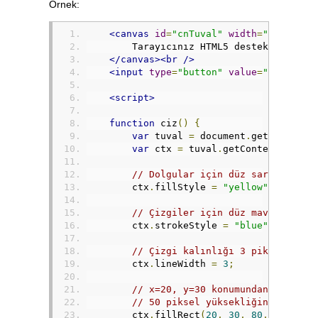
Örnek:
<canvas
id
=
"cnTuval"
width
=
"200"
hei
        Tarayıcınız HTML5 desteklemiyor
</canvas><br
/>
<input
type
=
"button"
value
=
"Çiz"
onc
<script>
function
 ciz
()
{
var
 tuval 
=
 document
.
getElementB
var
 ctx 
=
 tuval
.
getContext
(
"2d"
)
// Dolgular için düz sarı renk k
        ctx
.
fillStyle 
=
"yellow"
;
// Çizgiler için düz mavi renk k
        ctx
.
strokeStyle 
=
"blue"
;
// Çizgi kalınlığı 3 piksel olsu
        ctx
.
lineWidth 
=
3
;
// x=20, y=30 konumundan başla v
// 50 piksel yüksekliğinde içi d
        ctx
.
fillRect
(
20
,
30
,
80
,
50
)