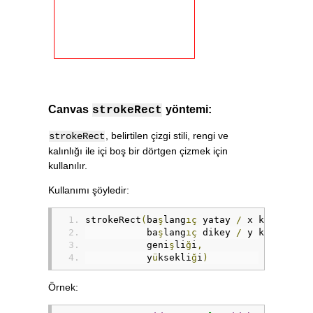
Canvas
yöntemi:
strokeRect
, belirtilen çizgi stili, rengi ve
strokeRect
kalınlığı ile içi boş bir dörtgen çizmek için
kullanılır.
Kullanımı şöyledir:
strokeRect
(
ba
ş
lang
ıç
 yatay 
/
 x konumu
,
           ba
ş
lang
ıç
 dikey 
/
 y konumu
,
           geni
ş
li
ğ
i
,
           y
ü
ksekli
ğ
i
)
Örnek: