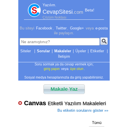
Yazılım.
Beta!
CevapSitesi
.com
Çözüm Noktası
Bu siteyi
Facebook
,
Twitter
,
Google+
veya
e-posta
ile paylaşın.
|
Sorular
|
Makaleler
|
Üyeler
|
Etiketler
|
İletişim
Soru sormak ya da cevap vermek için;
giriş yapın
veya
üye olun
.
Sosyal medya hesaplarınızla da giriş yapabilirsiniz.
Makale Yaz
Canvas
Etiketli Yazılım Makaleleri
Bu etiketin sorularını göster »»
Tümü