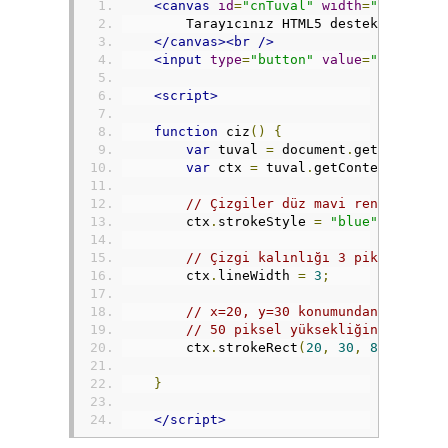
<canvas
id
=
"cnTuval"
width
=
"200"
hei
        Tarayıcınız HTML5 desteklemiyor
</canvas><br
/>
<input
type
=
"button"
value
=
"Çiz"
onc
<script>
function
 ciz
()
{
var
 tuval 
=
 document
.
getElementB
var
 ctx 
=
 tuval
.
getContext
(
"2d"
)
// Çizgiler düz mavi renk olsun
        ctx
.
strokeStyle 
=
"blue"
;
// Çizgi kalınlığı 3 piksel olsu
        ctx
.
lineWidth 
=
3
;
// x=20, y=30 konumundan başla v
// 50 piksel yüksekliğinde bir b
        ctx
.
strokeRect
(
20
,
30
,
80
,
50
);
}
</script>