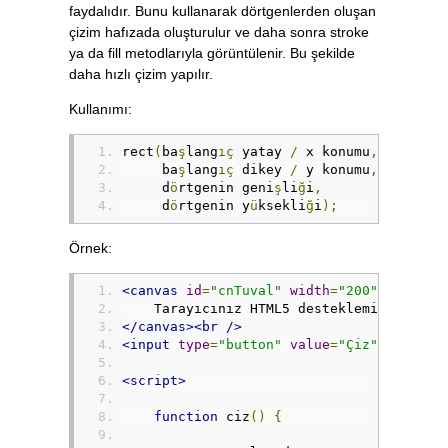
faydalıdır. Bunu kullanarak dörtgenlerden oluşan
çizim hafızada oluşturulur ve daha sonra stroke
ya da fill metodlarıyla görüntülenir. Bu şekilde
daha hızlı çizim yapılır.
Kullanımı:
rect
(
ba
ş
lang
ıç
 yatay 
/
 x konumu
,
     ba
ş
lang
ıç
 dikey 
/
 y konumu
,
     d
ö
rtgenin geni
ş
li
ğ
i
,
     d
ö
rtgenin y
ü
ksekli
ğ
i
);
Örnek:
<canvas
id
=
"cnTuval"
width
=
"200"
height
=
    Tarayıcınız HTML5 desteklemiyor.
</canvas><br
/>
<input
type
=
"button"
value
=
"Çiz"
onclick
<script>
function
 ciz
()
{