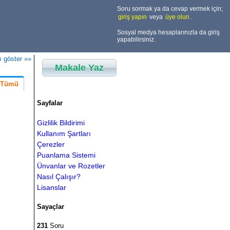
Soru sormak ya da cevap vermek için;
giriş yapın
veya
üye olun
.
Sosyal medya hesaplarınızla da giriş
yapabilirsiniz.
ı göster »»
Makale Yaz
Tümü
Sayfalar
Gizlilik Bildirimi
Kullanım Şartları
Çerezler
Puanlama Sistemi
Ünvanlar ve Rozetler
Nasıl Çalışır?
Lisanslar
Sayaçlar
231
Soru