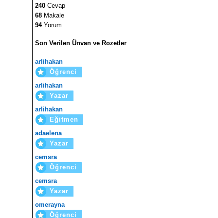
240
Cevap
68
Makale
94
Yorum
Son Verilen Ünvan ve Rozetler
arlihakan
Öğrenci
arlihakan
Yazar
arlihakan
Eğitmen
adaelena
Yazar
cemsra
Öğrenci
cemsra
Yazar
omerayna
Öğrenci