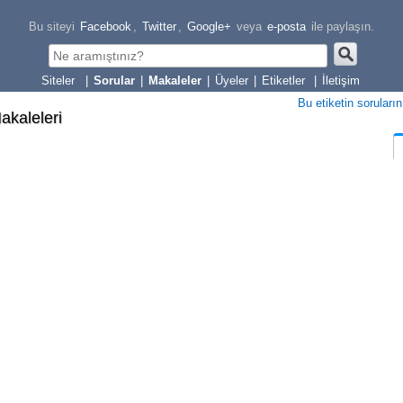
Bu siteyi
Facebook
,
Twitter
,
Google+
veya
e-posta
ile paylaşın.
|
Sorular
|
Makaleler
|
Üyeler
|
Etiketler
|
İletişim
Bu etiketin soruların
Makaleleri