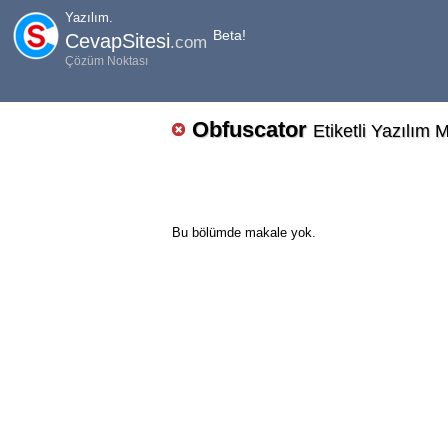
Yazılım.
Beta!
CevapSitesi
.com
Çözüm Noktası
Obfuscator
Etiketli Yazılım 
Bu bölümde makale yok.