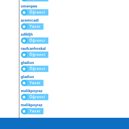
omerqwe
Öğrenci
acemicadi
Yazar
sdlkfjh
Öğrenci
raufcanhoskal
Öğrenci
gladius
Öğrenci
gladius
Yazar
melikpoyraz
Öğrenci
melikpoyraz
Yazar