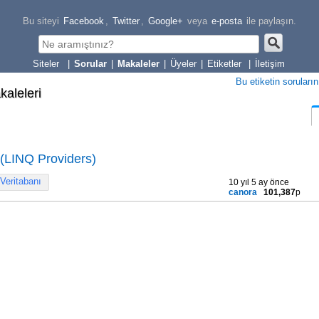
Bu siteyi
Facebook
,
Twitter
,
Google+
veya
e-posta
ile paylaşın.
|
Sorular
|
Makaleler
|
Üyeler
|
Etiketler
|
İletişim
Bu etiketin soruların
kaleleri
 (LINQ Providers)
Veritabanı
10 yıl 5 ay önce
canora
101,387
p