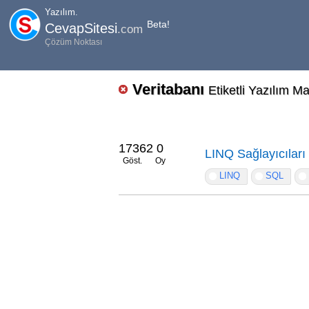
Yazılım.
Beta!
CevapSitesi
.com
Çözüm Noktası
Veritabanı
Etiketli Yazılım Ma
17362
0
LINQ Sağlayıcıları
Göst.
Oy
LINQ
SQL