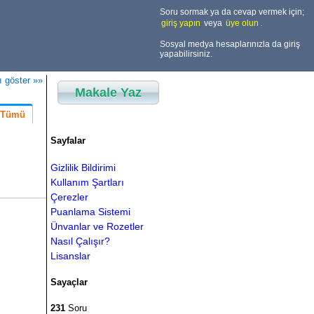
Soru sormak ya da cevap vermek için;
giriş yapın
veya
üye olun
.
Sosyal medya hesaplarınızla da giriş
yapabilirsiniz.
ı göster »»
Makale Yaz
Tümü
Sayfalar
Gizlilik Bildirimi
Kullanım Şartları
Çerezler
Puanlama Sistemi
Ünvanlar ve Rozetler
Nasıl Çalışır?
Lisanslar
Sayaçlar
231
Soru