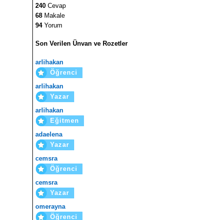
240
Cevap
68
Makale
94
Yorum
Son Verilen Ünvan ve Rozetler
arlihakan
Öğrenci
arlihakan
Yazar
arlihakan
Eğitmen
adaelena
Yazar
cemsra
Öğrenci
cemsra
Yazar
omerayna
Öğrenci