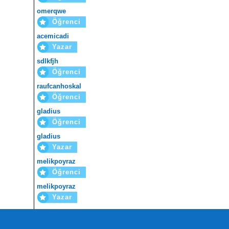
omerqwe
Öğrenci
acemicadi
Yazar
sdlkfjh
Öğrenci
raufcanhoskal
Öğrenci
gladius
Öğrenci
gladius
Yazar
melikpoyraz
Öğrenci
melikpoyraz
Yazar