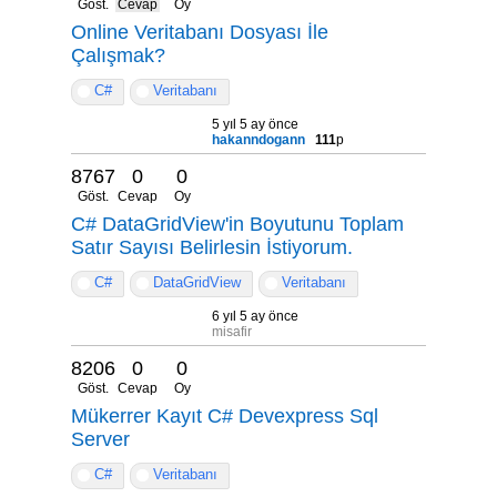
Göst.
Cevap
Oy
Online Veritabanı Dosyası İle
Çalışmak?
C#
Veritabanı
5 yıl 5 ay önce
hakanndogann
111
p
8767
0
0
Göst.
Cevap
Oy
C# DataGridView'in Boyutunu Toplam
Satır Sayısı Belirlesin İstiyorum.
C#
DataGridView
Veritabanı
6 yıl 5 ay önce
misafir
8206
0
0
Göst.
Cevap
Oy
Mükerrer Kayıt C# Devexpress Sql
Server
C#
Veritabanı