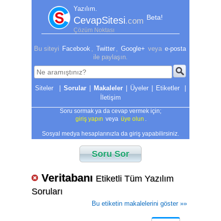
Yazılım.
Beta!
CevapSitesi
.com
Çözüm Noktası
Bu siteyi
Facebook
,
Twitter
,
Google+
veya
e-posta
ile paylaşın.
|
Sorular
|
Makaleler
|
Üyeler
|
Etiketler
|
İletişim
Soru sormak ya da cevap vermek için;
giriş yapın
veya
üye olun
.
Sosyal medya hesaplarınızla da giriş yapabilirsiniz.
Soru Sor
Veritabanı
Etiketli Tüm Yazılım
Soruları
Bu etiketin makalelerini göster »»