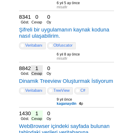
6 yıl 5 ay önce
misafir
8341
0
0
Göst.
Cevap
Oy
Şifreli bir uygulamanın kaynak koduna
nasıl ulaşabilirim.
Veritabanı
Obfuscator
6 yıl 8 ay önce
misafir
8842
1
0
Göst.
Cevap
Oy
Dinamik Treeview Oluşturmak İstiyorum
Veritabanı
TreeView
C#
9 yıl önce
kaganaydin
4
p
14305
1
0
Göst.
Cevap
Oy
WebBrowser içindeki sayfada bulunan
tablodaki verileri veritabanına