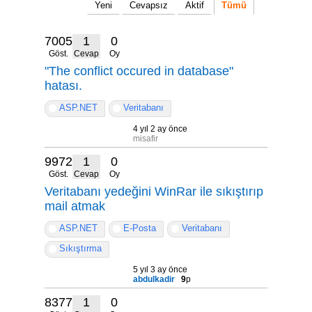
Yeni
Cevapsız
Aktif
Tümü
7005
1
0
Göst.
Cevap
Oy
"The conflict occured in database"
hatası.
ASP.NET
Veritabanı
4 yıl 2 ay önce
misafir
9972
1
0
Göst.
Cevap
Oy
Veritabanı yedeğini WinRar ile sıkıştırıp
mail atmak
ASP.NET
E-Posta
Veritabanı
Sıkıştırma
5 yıl 3 ay önce
abdulkadir
9
p
8377
1
0