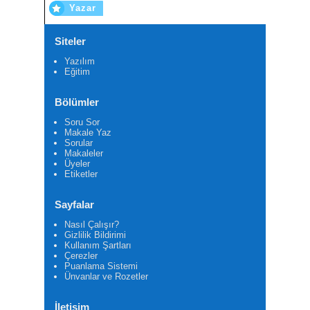
Yazar
Siteler
Yazılım
Eğitim
Bölümler
Soru Sor
Makale Yaz
Sorular
Makaleler
Üyeler
Etiketler
Sayfalar
Nasıl Çalışır?
Gizlilik Bildirimi
Kullanım Şartları
Çerezler
Puanlama Sistemi
Ünvanlar ve Rozetler
İletişim