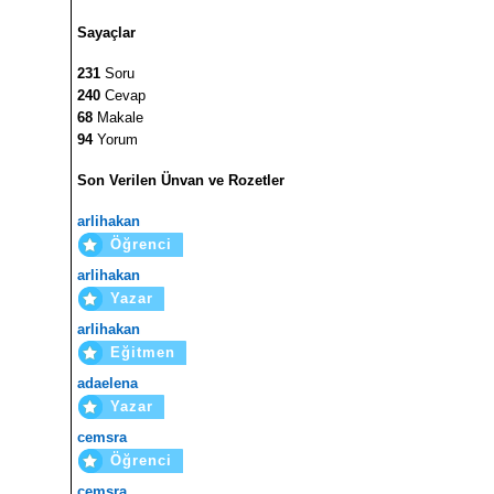
Sayaçlar
231
Soru
240
Cevap
68
Makale
94
Yorum
Son Verilen Ünvan ve Rozetler
arlihakan
Öğrenci
arlihakan
Yazar
arlihakan
Eğitmen
adaelena
Yazar
cemsra
Öğrenci
cemsra