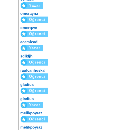
Yazar
omerayna
Öğrenci
omerqwe
Öğrenci
acemicadi
Yazar
sdlkfjh
Öğrenci
raufcanhoskal
Öğrenci
gladius
Öğrenci
gladius
Yazar
melikpoyraz
Öğrenci
melikpoyraz